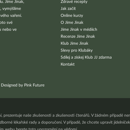
u. Jíme Jinak,
Zdravé recepty
g, vymýšlíme
Jak začít
vého vaření.
Online kurzy
oto své
O Jíme Jinak
bu nebo ve
Jíme Jinak v médiích
Recenze Jíme Jinak
Klub Jíme Jinak
Slevy pro Klubáky
Sdílej a získej Klub JJ zdarma
Kontakt
Designed by Pink Future
ní, prezentuje naše zkušenosti a zkušenosti čtenářů. V žádném případě 
orné lékařské rady a doporučení. V případě, že chcete upravit jídelníček 
ním webu berete toto upozornění na vědomí.