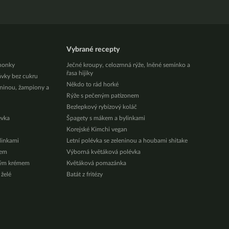
Vybrané recepty
honky
Ječné kroupy, celozrnná rýže, lněné semínko a
řasa hijiky
ávky bez cukru
Někdo to rád horké
eninou, žampiony a
Rýže s pečeným patizonem
Bezlepkový rybízový koláč
évka
Špagety s mákem a bylinkami
Korejské Kimchi vegan
ylinkami
Letní polévka se zeleninou a houbami shitake
zem
Výborná květáková polévka
vým krémem
Květáková pomazánka
 želé
Batát z fritézy