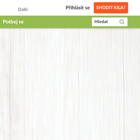
Přihlásit se
SHODIT KILA?
Další
Potkej se
Hledat