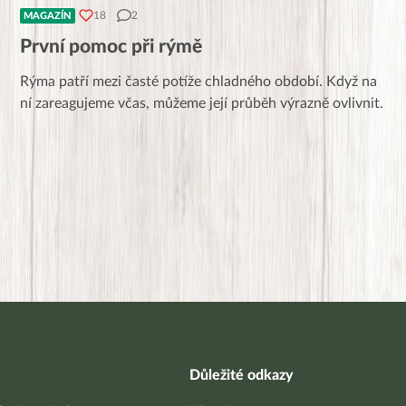
18
2
MAGAZÍN
První pomoc při rýmě
Rýma patří mezi časté potíže chladného období. Když na
ní zareagujeme včas, můžeme její průběh výrazně ovlivnit.
Důležité odkazy