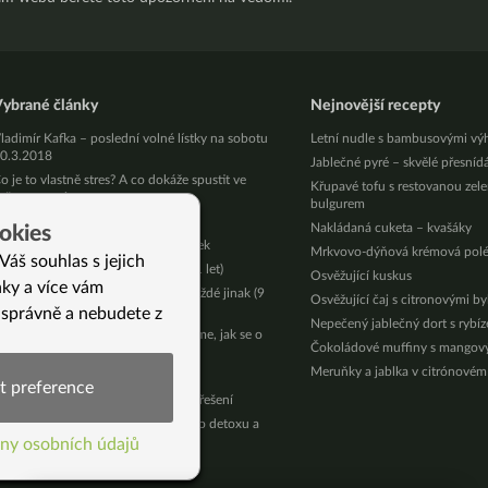
ybrané články
Nejnovější recepty
ladimír Kafka – poslední volné lístky na sobotu
Letní nudle s bambusovými vý
0.3.2018
Jablečné pyré – skvělé přesníd
o je to vlastně stres? A co dokáže spustit ve
Křupavé tofu s restovanou zel
ašem organismu
bulgurem
oyabella už není v prodeji
Nakládaná cuketa – kvašáky
okies
editace pro klidný a hluboký spánek
Mrkvovo-dýňová krémová pol
Váš souhlas s jejich
ěhem roku 12 kilo dole (Martina 31 let)
Osvěžující kuskus
nky a více vám
ak vařit a připravovat zeleninu pokaždé jinak (9
Osvěžující čaj s citronovými b
působů)
 správně a nebudete z
Nepečený jablečný dort s rybí
ž máte vánoční stromeček? Poradíme, jak se o
Čokoládové muffiny s mango
ěj starat, aby co nejdéle vydržel
Meruňky a jablka v citrónovém
olesti hlavy
t preference
louhodobý průjem a jeho příčiny i řešení
í)
áte pádný důvod jít do Podzimního detoxu a
emáte na to?
ny osobních údajů