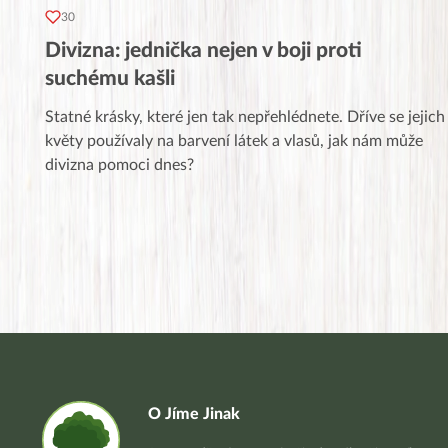
30
Divizna: jednička nejen v boji proti
suchému kašli
Statné krásky, které jen tak nepřehlédnete. Dříve se jejich
květy používaly na barvení látek a vlasů, jak nám může
divizna pomoci dnes?
O Jíme Jinak