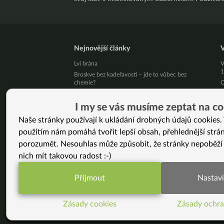
Nejnovější články
V
Lví brána
V
1
Broskve bez kadeřavosti – jde to vůbec bez
chemie?
C
v
Krevní skupina a jídelníček: mýtus, který přežil 30
let bez jediného důkazu
S
I my se vás musíme zeptat na co
Léky mi snížili na minimum a štítná žláza se
M
Naše stránky používají k ukládání drobných údajů cookies. 
zlepšila (Martina, 41 let)
B
použitím nám pomáhá tvořit lepší obsah, přehlednější strá
Živý kurz vaření v Brně 25. 8. 2026
J
Přestaňte bojovat samy se sebou
z
porozumět. Nesouhlas může způsobit, že stránky nepoběží
10 tipů, jak zpracovat letní jablíčka
U
nich mít takovou radost :-)
n
Už vás unavuje, že někdo pořád řeší, jak byste
měla vypadat?
B
Přijmout
Nastavi
Pět kilo mít a nemít je podstatný rozdíl!
D
Funkční nastavení potřebujeme (vždy aktivn
Jak podpořit své zdraví v srpnu
M
n
Zásady cookies
Zásady ochra