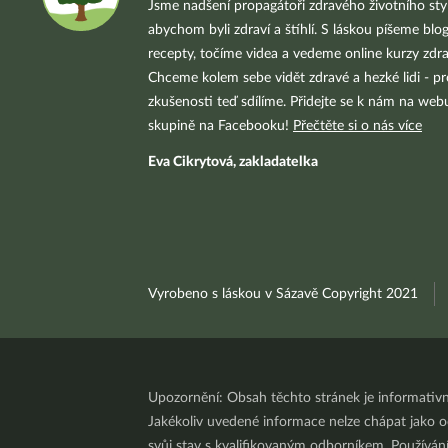
Jsme nadšení propagátoři zdravého životního styl
abychom byli zdraví a štíhlí. S láskou píšeme blo
recepty, točíme videa a vedeme online kurzy zdra
Chceme kolem sebe vidět zdravé a hezké lidi - pr
zkušenosti teď sdílíme. Přidejte se k nám na we
skupině na Facebooku!
Přečtěte si o nás více
Eva Cikrytová, zakladatelka
Vyrobeno s láskou v Sázavě Copyright 2021
Upozornění: Obsah těchto stránek je informativ
Jakékoliv uvedené informace nelze chápat jako odb
svůj stav s kvalifikovaným odborníkem. Používá