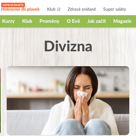
Hubneme do plavek
Klub JJ
Zdravá snídaně
Super saláty
Kurzy
Klub
Proměny
O Evě
Jak začít
Magazín
Divizna