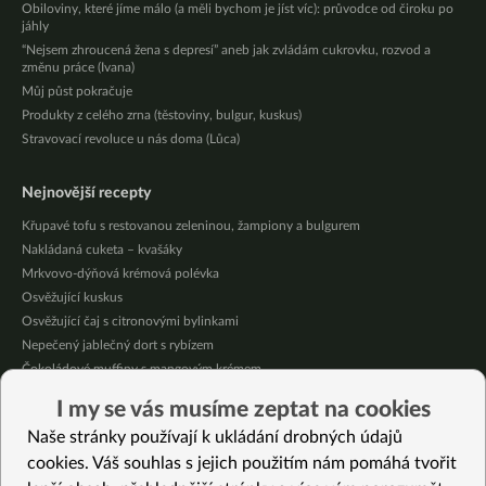
Obiloviny, které jíme málo (a měli bychom je jíst víc): průvodce od čiroku po
jáhly
“Nejsem zhroucená žena s depresí” aneb jak zvládám cukrovku, rozvod a
změnu práce (Ivana)
Můj půst pokračuje
Produkty z celého zrna (těstoviny, bulgur, kuskus)
Stravovací revoluce u nás doma (Lůca)
Nejnovější recepty
Křupavé tofu s restovanou zeleninou, žampiony a bulgurem
Nakládaná cuketa – kvašáky
Mrkvovo-dýňová krémová polévka
Osvěžující kuskus
Osvěžující čaj s citronovými bylinkami
Nepečený jablečný dort s rybízem
Čokoládové muffiny s mangovým krémem
Meruňky a jablka v citrónovém želé
I my se vás musíme zeptat na cookies
Krémová zeleninová polévka s koprem a vločkami
Naše stránky používají k ukládání drobných údajů
Celozrnná rýže basmati se zeleninou
cookies. Váš souhlas s jejich použitím nám pomáhá tvořit