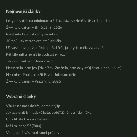
Nejnovější články
Léky mi snížili na minimum a štítná žláza se zlepšila (Martina, 41 let)
Živý kurz vaření v Brně 25. 8. 2026
Přestaňte bojovat samy se sebou
10 tipů, jak zpracovat letní jablíčka
Už vás unavuje, že někdo pořád řeší, jak byste měla vypadat?
Pět kilo mít a nemít je podstatný rozdíl!
Jak podpořit své zdraví v srpnu
Nezměnila jsem jen jídelníček. Změnila jsem celý svůj život. (Jana, 46 let)
Neumírej: Proč chce žít Bryan Johnson déle
Živý kurz vaření v Praze 9. 8. 2026
Vybrané články
Všude ne moc dobře, doma nejlíp
Jak zabránit klimatické katastrofě? Změnou jídelníčku!
Chodil jste k nám s berlemi
Máš milence??? (Bára)
Víme, proč vás trápí ranní průjmy