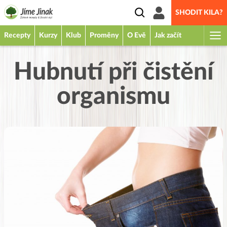
SHODIT KILA?
Recepty
Kurzy
Klub
Proměny
O Evě
Jak začít
Hubnutí při čistění
organismu