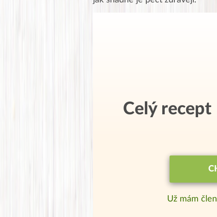
jak snadné je péct zdravěji.
Celý recept
C
Už mám člen