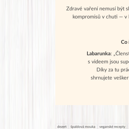
Zdravé vaření nemusí být sl
kompromisů v chuti — v 
Co 
Labarunka
: „Člens
s videem jsou supe
Díky za tu prác
shrnujete vešker
dezert
špaldová mouka
veganské recepty