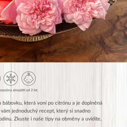
to
sezóna zima
děti od 2 let
bábovku, která voní po citrónu a je doplněná
vám jednoduchý recept, který si snadno
odinu. Zkuste i naše tipy na obměny a uvidíte,