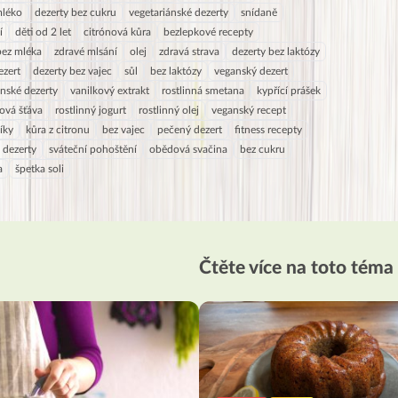
mléko
dezerty bez cukru
vegetariánské dezerty
snídaně
í
děti od 2 let
citrónová kůra
bezlepkové recepty
bez mléka
zdravé mlsání
olej
zdravá strava
dezerty bez laktózy
ezert
dezerty bez vajec
sůl
bez laktózy
veganský dezert
nské dezerty
vanilkový extrakt
rostlinná smetana
kypřící prášek
ová šťáva
rostlinný jogurt
rostlinný olej
veganský recept
íky
kůra z citronu
bez vajec
pečený dezert
fitness recepty
 dezerty
sváteční pohoštění
obědová svačina
bez cukru
a
špetka soli
Čtěte více na toto téma