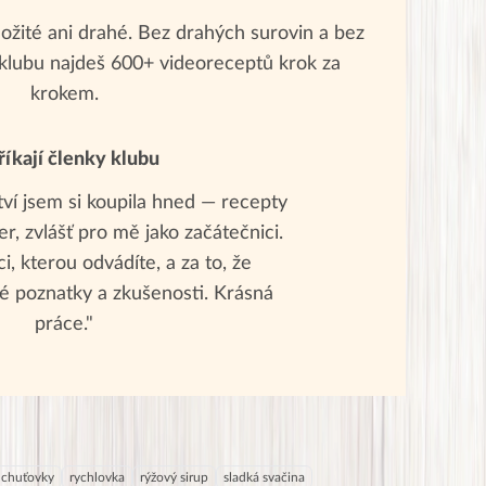
ožité ani drahé. Bez drahých surovin a bez
klubu najdeš 600+ videoreceptů krok za
krokem.
říkají členky klubu
tví jsem si koupila hned — recepty
r, zvlášť pro mě jako začátečnici.
i, kterou odvádíte, a za to, že
é poznatky a zkušenosti. Krásná
práce."
chuťovky
rychlovka
rýžový sirup
sladká svačina