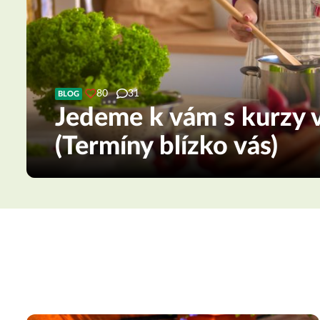
80
31
BLOG
Jedeme k vám s kurzy v
(Termíny blízko vás)