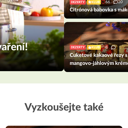
66
20
DEZERTY
KLUB
Citrónová bábovka s má
aření!
8
DEZERTY
KLUB
Cuketové kakaové řezy s
mangovo-jáhlovým kré
Vyzkoušejte také