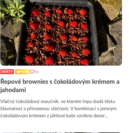
16
DORTY
KLUB
Řepové brownies s čokoládovým krémem a
jahodami
Vláčný čokoládový moučník, ve kterém řepa dodá těstu
šťavnatost a přirozenou vláčnost. V kombinaci s jemným
čokoládovým krémem z jáhlové kaše vznikne dezer
...