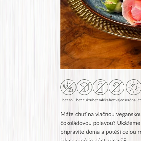
bez sóji
bez cukru
bez mléka
bez vajec
sezóna lé
Máte chuť na vláčnou veganskou 
čokoládovou polevou? Ukážeme 
připravíte doma a potěší celou r