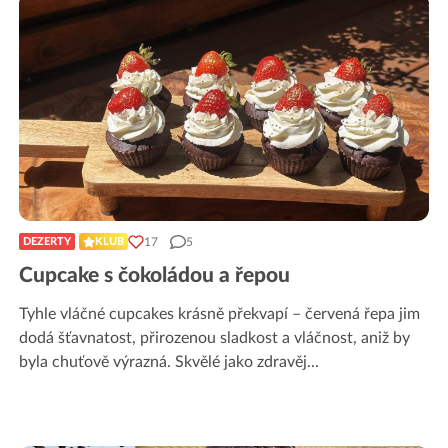
17
5
DEZERTY
KLUB
Cupcake s čokoládou a řepou
Tyhle vláčné cupcakes krásně překvapí – červená řepa jim
dodá šťavnatost, přirozenou sladkost a vláčnost, aniž by
byla chuťově výrazná. Skvělé jako zdravěj
...