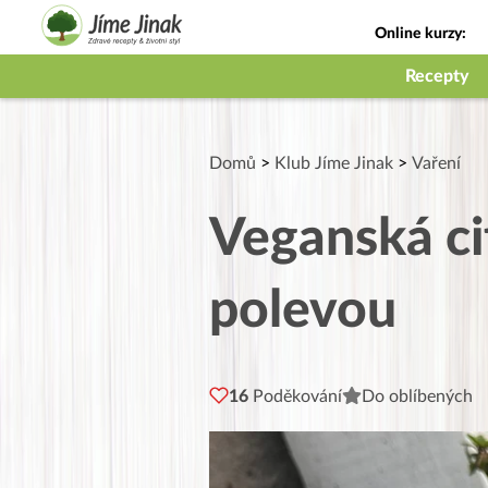
Online kurzy:
Jak na babičky
Recepty
Domů
>
Klub Jíme Jinak
>
Vaření
Veganská c
polevou
16
Poděkování
Do oblíbených