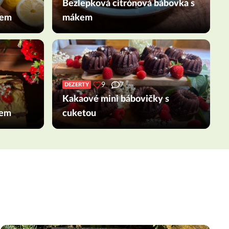
Bezlepková citrónová bábovka s
kem
mákem
9
7
DEZERTY
Kakaové mini bábovičky s
mem
cuketou