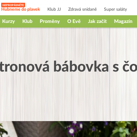
Hubneme do plavek
Klub JJ
Zdravá snídaně
Super saláty
Kurzy
Klub
Proměny
O Evě
Jak začít
Magazín
itronová bábovka s č