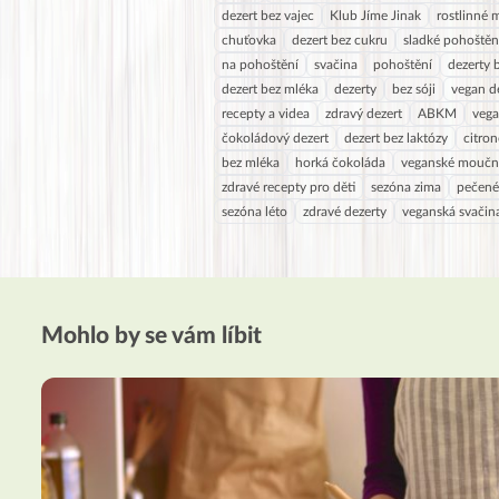
dezert bez vajec
Klub Jíme Jinak
rostlinné 
chuťovka
dezert bez cukru
sladké pohoštěn
na pohoštění
svačina
pohoštění
dezerty 
dezert bez mléka
dezerty
bez sóji
vegan d
recepty a videa
zdravý dezert
ABKM
vega
čokoládový dezert
dezert bez laktózy
citron
bez mléka
horká čokoláda
veganské moučn
zdravé recepty pro děti
sezóna zima
pečené
sezóna léto
zdravé dezerty
veganská svačin
Mohlo by se vám líbit