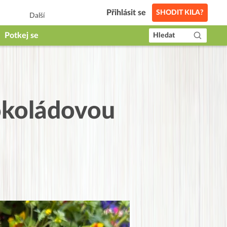
Přihlásit se
SHODIT KILA?
Další
Potkej se
Hledat
okoládovou