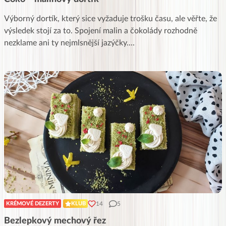
Výborný dortík, který sice vyžaduje trošku času, ale věřte, že
výsledek stojí za to. Spojení malin a čokolády rozhodně
nezklame ani ty nejmlsnější jazýčky.
...
14
5
KRÉMOVÉ DEZERTY
KLUB
Bezlepkový mechový řez