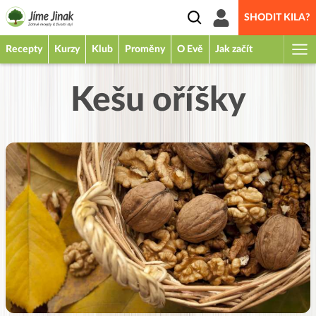
SHODIT KILA?
Recepty
Kurzy
Klub
Proměny
O Evě
Jak začít
Kešu oříšky