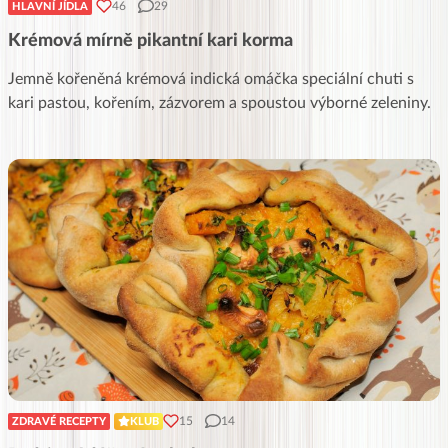
46
29
HLAVNÍ JÍDLA
Krémová mírně pikantní kari korma
Jemně kořeněná krémová indická omáčka speciální chuti s
kari pastou, kořením, zázvorem a spoustou výborné zeleniny.
15
14
ZDRAVÉ RECEPTY
KLUB