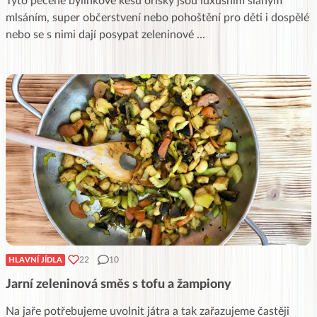
Tyto pečené bylinkové kešu oříšky jsou luxusním slaným
mlsáním, super občerstvení nebo pohoštění pro děti i dospělé
nebo se s nimi dají posypat zeleninové
...
22
10
HLAVNÍ JÍDLA
Jarní zeleninová směs s tofu a žampiony
Na jaře potřebujeme uvolnit játra a tak zařazujeme častěji