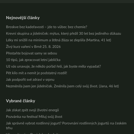
Nejnovější články
Broskve bez kadeřavosti – jde to vůbec bez chemie?
Krevní skupina a jídelníček: mýtus, který přežil 30 let bez jediného důkazu
Léky mi snížili na minimum a štítná žláza se zlepšila (Martina, 41 let)
Živý kurz vaření v Brně 25. 8. 2026
Přestaňte bojovat samy se sebou
10 tipů, jak zpracovat letní jablíčka
Už vás unavuje, že někdo pořád řeší, jak byste měla vypadat?
Pět kilo mít a nemít je podstatný rozdíl!
Jak podpořit své zdraví v srpnu
Nezměnila jsem jen jídelníček. Změnila jsem celý svůj život. (Jana, 46 let)
Vybrané články
Jak získat zpět svoji životní energii
Pozvánka na festival Miluj svůj život
Jak správně vybrat rostlinný jogurt? Porovnání rostlinných jogurtů na českém
trhu