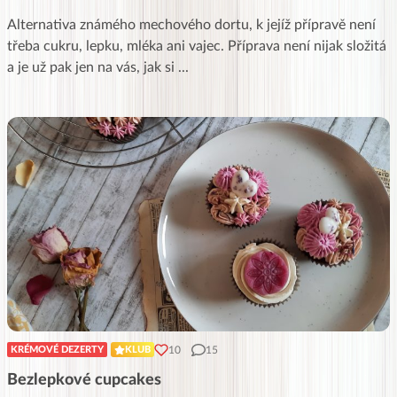
Alternativa známého mechového dortu, k jejíž přípravě není
třeba cukru, lepku, mléka ani vajec. Příprava není nijak složitá
a je už pak jen na vás, jak si
...
10
15
KRÉMOVÉ DEZERTY
KLUB
Bezlepkové cupcakes