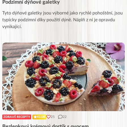
Podzimní dýňové galetky
Tyto dýňové galetky jsou výborné jako rychlé pohoštění, jsou
typicky podzimní díky použití dýně. Náplň z ní je opravdu
vynikající.
25
22
ZDRAVÉ RECEPTY
KLUB
Bezlepkový krémový dortík s ovocem