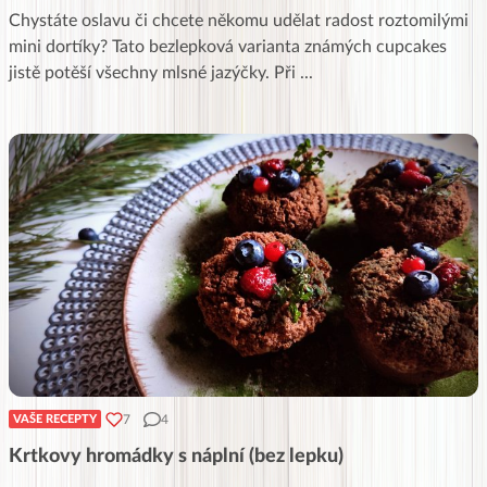
Chystáte oslavu či chcete někomu udělat radost roztomilými
mini dortíky? Tato bezlepková varianta známých cupcakes
jistě potěší všechny mlsné jazýčky. Při
...
7
4
VAŠE RECEPTY
Krtkovy hromádky s náplní (bez lepku)