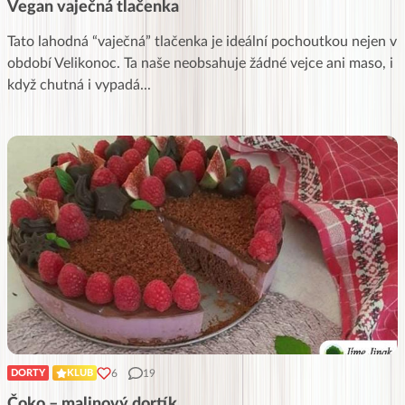
Vegan vaječná tlačenka
Tato lahodná “vaječná” tlačenka je ideální pochoutkou nejen v
období Velikonoc. Ta naše neobsahuje žádné vejce ani maso, i
když chutná i vypadá
...
6
19
DORTY
KLUB
Čoko – malinový dortík