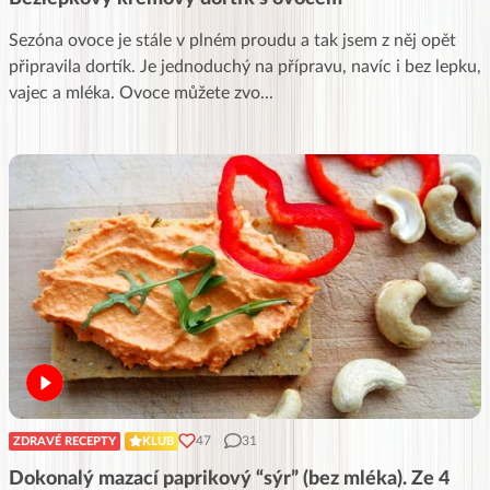
Sezóna ovoce je stále v plném proudu a tak jsem z něj opět
připravila dortík. Je jednoduchý na přípravu, navíc i bez lepku,
vajec a mléka. Ovoce můžete zvo
...
47
31
ZDRAVÉ RECEPTY
KLUB
Dokonalý mazací paprikový “sýr” (bez mléka). Ze 4