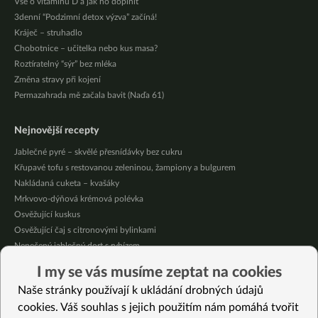
Vše o vitamínu D a jak ho doplnit
3denní “Podzimní detox výzva” začíná!
Kráječ – struhadlo
Chobotnice – učitelka nebo kus masa?
Roztíratelný “sýr” bez mléka
Změna stravy při kojení
Permazahrada mě začala bavit (Naďa 61)
Nejnovější recepty
Jablečné pyré – skvělé přesnídávky bez cukru
Křupavé tofu s restovanou zeleninou, žampiony a bulgurem
Nakládaná cuketa – kvašáky
Mrkvovo-dýňová krémová polévka
Osvěžující kuskus
Osvěžující čaj s citronovými bylinkami
Nepečený jablečný dort s rybízem
Čokoládové muffiny s mangovým krémem
I my se vás musíme zeptat na cookies
Meruňky a jablka v citrónovém želé
Naše stránky používají k ukládání drobných údajů
Krémová zeleninová polévka s koprem a vločkami
cookies. Váš souhlas s jejich použitím nám pomáhá tvořit