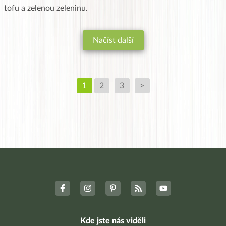
tofu a zelenou zeleninu.
Načíst další
1
2
3
>
Kde jste nás viděli