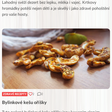
Lahodný svěží dezert bez lepku, mléka i vajec. Krtkovy
hromádky potěší nejen děti a je skvělý i jako zdravé pohoštění
pro vaše hosty.
2
2
ZDRAVÉ RECEPTY
Bylinkové kešu oříšky