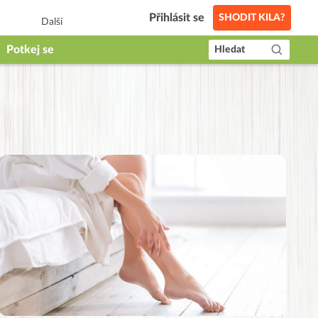
Přihlásit se
SHODIT KILA?
Další
Potkej se
Hledat