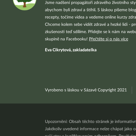
Jsme nadšení propagátoři zdravého životního styl
abychom byli zdraví a štíhlí. S láskou píšeme blo
recepty, točíme videa a vedeme online kurzy zdra
Chceme kolem sebe vidět zdravé a hezké lidi - pr
zkušenosti teď sdílíme. Přidejte se k nám na we
skupině na Facebooku!
Přečtěte si o nás více
Eva Cikrytová, zakladatelka
Vyrobeno s láskou v Sázavě Copyright 2021
Upozornění: Obsah těchto stránek je informativ
Jakékoliv uvedené informace nelze chápat jako odb