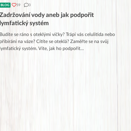
59
3
BLOG
Zadržování vody aneb jak podpořit
lymfatický systém
Budíte se ráno s oteklými víčky? Trápí vás celulitida nebo
přibírání na váze? Cítíte se oteklá? Zaměřte se na svůj
lymfatický systém. Víte, jak ho podpořit
...