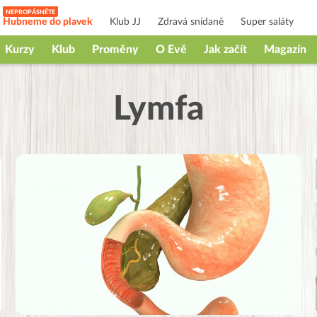
Hubneme do plavek
Klub JJ
Zdravá snídaně
Super saláty
Kurzy
Klub
Proměny
O Evě
Jak začít
Magazín
Lymfa