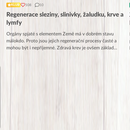
108
10
KLUB
Regenerace sleziny, slinivky, žaludku, krve a
lymfy
Orgány spjaté s elementem Země má v dobrém stavu
málokdo. Proto jsou jejich regenerační procesy časté a
mohou být i nepříjemné. Zdravá krev je ovšem základ
...