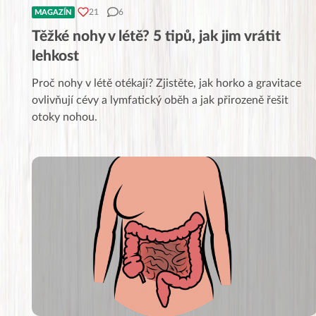
21
6
MAGAZÍN
Těžké nohy v létě? 5 tipů, jak jim vrátit
lehkost
Proč nohy v létě otékají? Zjistěte, jak horko a gravitace
ovlivňují cévy a lymfatický oběh a jak přirozeně řešit
otoky nohou.