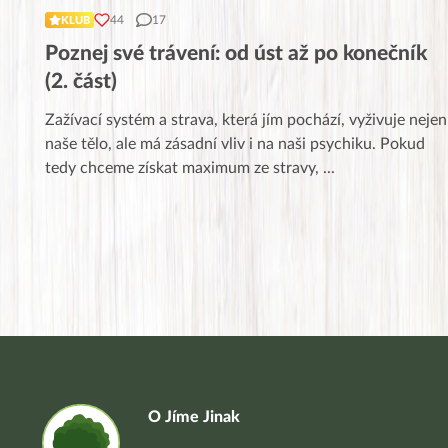
44
17
KLUB
Poznej své trávení: od úst až po konečník
(2. část)
Zažívací systém a strava, která jím pochází, vyživuje nejen
naše tělo, ale má zásadní vliv i na naši psychiku. Pokud
tedy chceme získat maximum ze stravy,
...
O Jíme Jinak