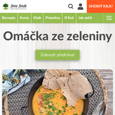
SHODIT KILA?
Recepty
Kurzy
Klub
Proměny
O Evě
Jak začít
Omáčka ze zeleniny
Zobrazit předchozí