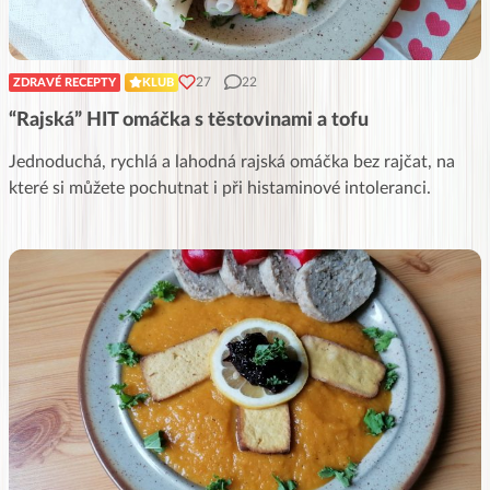
27
22
ZDRAVÉ RECEPTY
KLUB
“Rajská” HIT omáčka s těstovinami a tofu
Jednoduchá, rychlá a lahodná rajská omáčka bez rajčat, na
které si můžete pochutnat i při histaminové intoleranci.