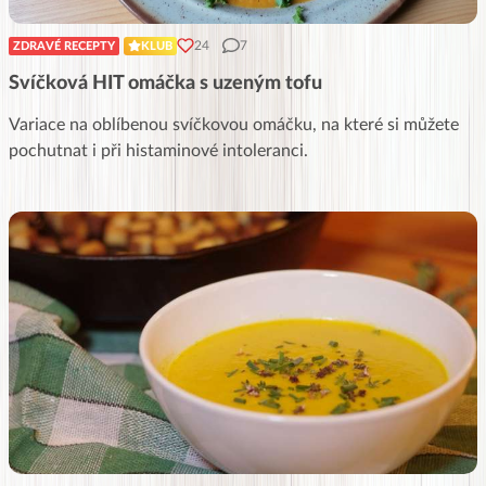
24
7
ZDRAVÉ RECEPTY
KLUB
Svíčková HIT omáčka s uzeným tofu
Variace na oblíbenou svíčkovou omáčku, na které si můžete
pochutnat i při histaminové intoleranci.