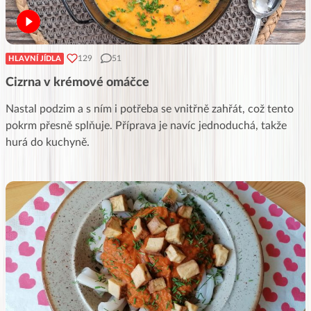
129
51
HLAVNÍ JÍDLA
Cizrna v krémové omáčce
Nastal podzim a s ním i potřeba se vnitřně zahřát, což tento
pokrm přesně splňuje. Příprava je navíc jednoduchá, takže
hurá do kuchyně.