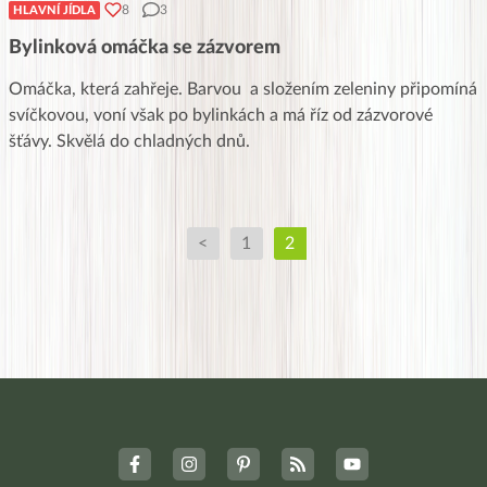
8
3
HLAVNÍ JÍDLA
Bylinková omáčka se zázvorem
Omáčka, která zahřeje. Barvou a složením zeleniny připomíná
svíčkovou, voní však po bylinkách a má říz od zázvorové
šťávy. Skvělá do chladných dnů.
<
1
2