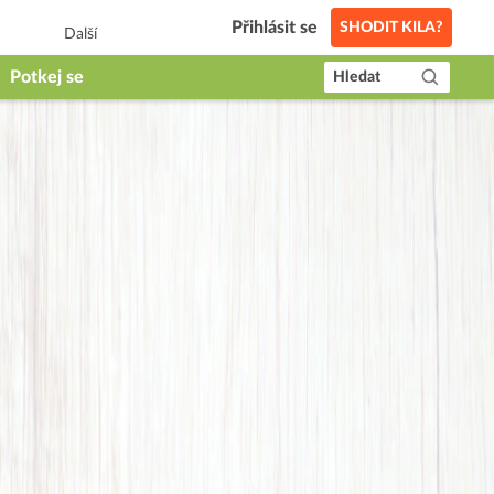
Přihlásit se
SHODIT KILA?
Další
Potkej se
Hledat