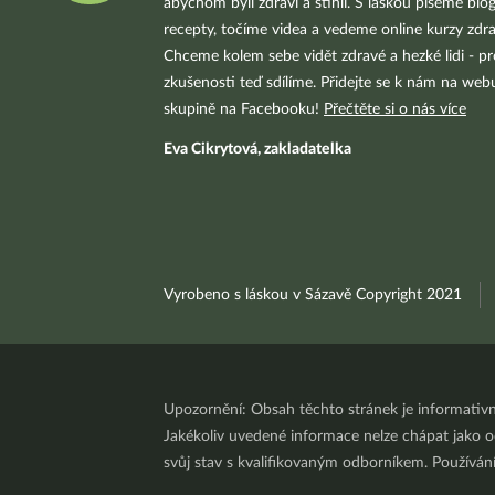
abychom byli zdraví a štíhlí. S láskou píšeme blo
recepty, točíme videa a vedeme online kurzy zdra
Chceme kolem sebe vidět zdravé a hezké lidi - pr
zkušenosti teď sdílíme. Přidejte se k nám na we
skupině na Facebooku!
Přečtěte si o nás více
Eva Cikrytová, zakladatelka
Vyrobeno s láskou v Sázavě Copyright 2021
Upozornění: Obsah těchto stránek je informativ
Jakékoliv uvedené informace nelze chápat jako odb
svůj stav s kvalifikovaným odborníkem. Používá