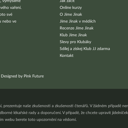
g, vymýšlíme
Jak začít
vého vaření.
Online kurzy
oto své
O Jíme Jinak
bu nebo ve
Jíme Jinak v médiích
Recenze Jíme Jinak
Klub Jíme Jinak
Slevy pro Klubáky
Sdílej a získej Klub JJ zdarma
Kontakt
Designed by Pink Future
ní, prezentuje naše zkušenosti a zkušenosti čtenářů. V žádném případě 
orné lékařské rady a doporučení. V případě, že chcete upravit jídelníček 
ním webu berete toto upozornění na vědomí.