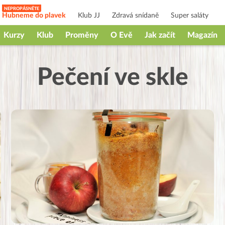
Hubneme do plavek
Klub JJ
Zdravá snídaně
Super saláty
Kurzy
Klub
Proměny
O Evě
Jak začít
Magazín
Pečení ve skle