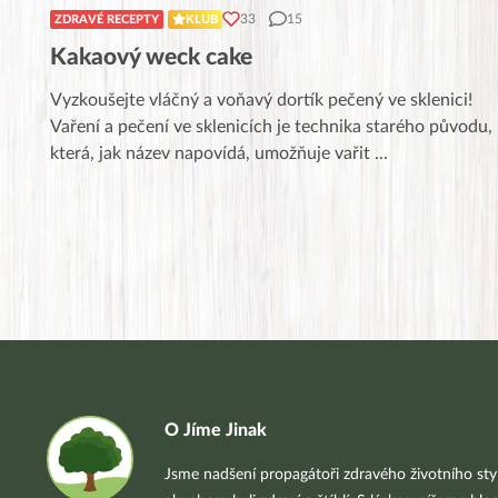
33
15
ZDRAVÉ RECEPTY
KLUB
Kakaový weck cake
Vyzkoušejte vláčný a voňavý dortík pečený ve sklenici!
Vaření a pečení ve sklenicích je technika starého původu,
která, jak název napovídá, umožňuje vařit
...
O Jíme Jinak
Jsme nadšení propagátoři zdravého životního styl