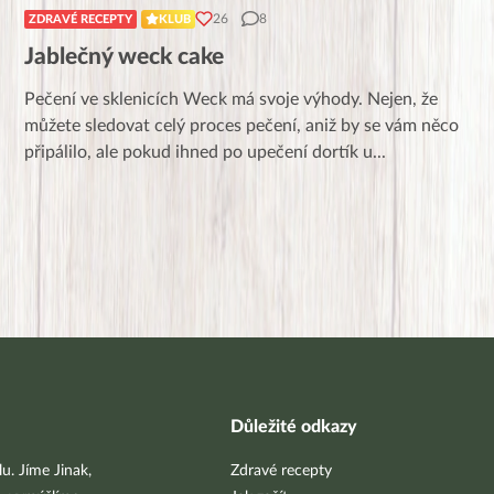
26
8
ZDRAVÉ RECEPTY
KLUB
Jablečný weck cake
Pečení ve sklenicích Weck má svoje výhody. Nejen, že
můžete sledovat celý proces pečení, aniž by se vám něco
připálilo, ale pokud ihned po upečení dortík u
...
Důležité odkazy
u. Jíme Jinak,
Zdravé recepty