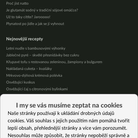
Proč jíst natto
Je glutamát sodný v tradiční sójové omáčce?
Už to taky cítíte? Jarooooo!
Plynatost po jídle a jak se jí vyhnout
Nejnovější recepty
Letní nudle s bambusovými výhonky
Jablečné pyré – skvělé přesnídávky bez cukru
Křupavé tofu s restovanou zeleninou, žampiony a bulgurem
Nakládaná cuketa – kvašáky
Mrkvovo-dýňová krémová polévka
Osvěžující kuskus
Osvěžující čaj s citronovými bylinkami
Nepečený jablečný dort s rybízem
Čokoládové muffiny s mangovým krémem
I my se vás musíme zeptat na cookies
Meruňky a jablka v citrónovém želé
Naše stránky používají k ukládání drobných údajů
cookies. Váš souhlas s jejich použitím nám pomáhá tvořit
Vybrané recepty
lepší obsah, přehlednější stránky a více vám porozumět.
Rýže a quinoa se zeleninou na oregánu
Nesouhlas může způsobit, že stránky nepoběží správně a