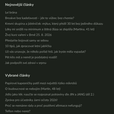
Nejnovější články
Lví brána
Broskve bez kadeřavosti – jde to vůbec bez chemie?
Krevní skupina a jídelníček: mýtus, který přežil 30 let bez jediného důkazu
Léky mi snížili na minimum a štítná žláza se zlepšila (Martina, 41 let)
Živý kurz vaření v Brně 25. 8. 2026
Přestaňte bojovat samy se sebou
10 tipů, jak zpracovat letní jablíčka
Už vás unavuje, že někdo pořád řeší, jak byste měla vypadat?
Pět kilo mít a nemít je podstatný rozdíl!
Jak podpořit své zdraví v srpnu
Vybrané články
Papírové kapesníčky patří mezi největší riziko mikrobů
O budoucnost se nebojím (Martin, 48 let)
Jídlo jako lék: naučte se rozpoznat potraviny dle JIN a JANG (díl 2.)
Zpráva pro účastníky Jarní očisty 2026!
Proč se nemáme rády a proč pozitivní afirmace nefungují?
Teflon nebo nerez?