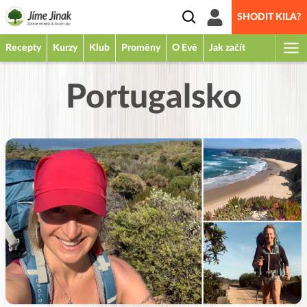
SHODIT KILA?
Recepty
Kurzy
Klub
Proměny
O Evě
Jak začít
Portugalsko