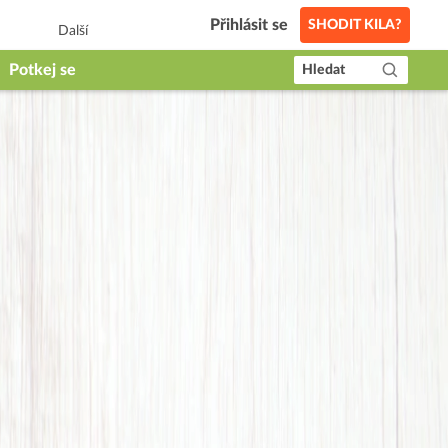
Přihlásit se
SHODIT KILA?
Další
Potkej se
Hledat