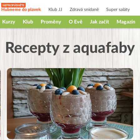
Hubneme do plavek
Klub JJ
Zdravá snídaně
Super saláty
Kurzy
Klub
Proměny
O Evě
Jak začít
Magazín
Recepty z aquafaby