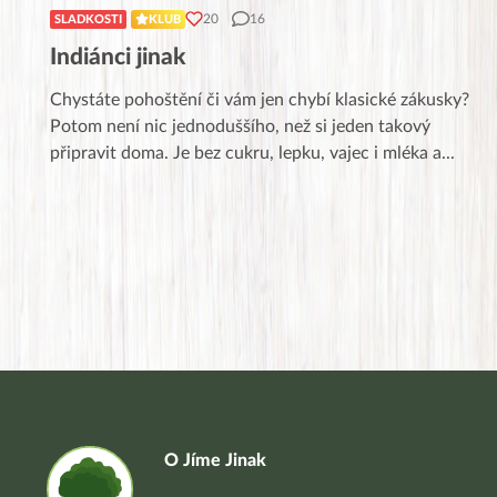
20
16
SLADKOSTI
KLUB
Indiánci jinak
Chystáte pohoštění či vám jen chybí klasické zákusky?
Potom není nic jednoduššího, než si jeden takový
připravit doma. Je bez cukru, lepku, vajec i mléka a
...
O Jíme Jinak