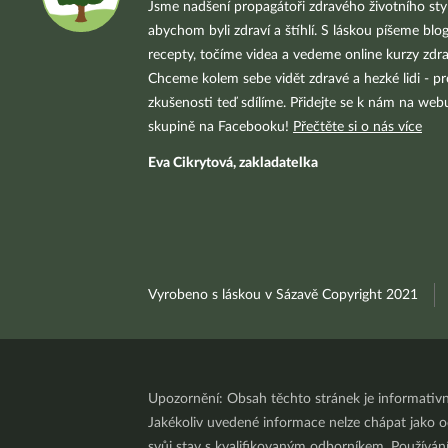
Jsme nadšení propagátoři zdravého životního styl
abychom byli zdraví a štíhlí. S láskou píšeme blo
recepty, točíme videa a vedeme online kurzy zdra
Chceme kolem sebe vidět zdravé a hezké lidi - pr
zkušenosti teď sdílíme. Přidejte se k nám na we
skupině na Facebooku!
Přečtěte si o nás více
Eva Cikrytová, zakladatelka
Vyrobeno s láskou v Sázavě Copyright 2021
Upozornění: Obsah těchto stránek je informativ
Jakékoliv uvedené informace nelze chápat jako odb
svůj stav s kvalifikovaným odborníkem. Používá