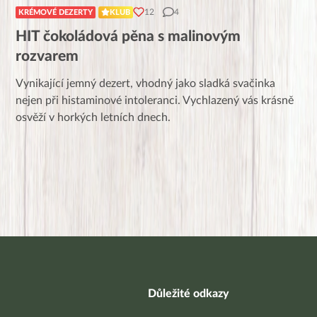
12
4
KRÉMOVÉ DEZERTY
KLUB
HIT čokoládová pěna s malinovým
rozvarem
Vynikající jemný dezert, vhodný jako sladká svačinka
nejen při histaminové intoleranci. Vychlazený vás krásně
osvěží v horkých letních dnech.
Důležité odkazy