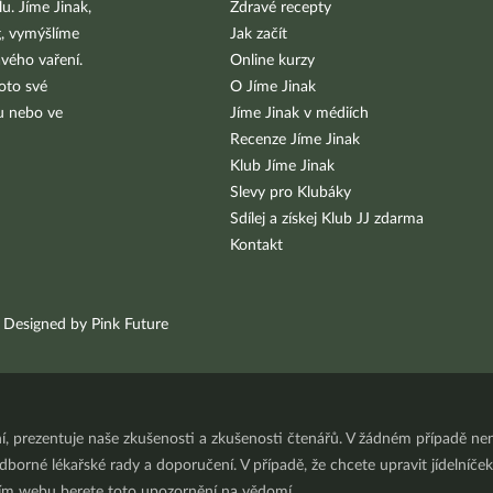
u. Jíme Jinak,
Zdravé recepty
g, vymýšlíme
Jak začít
vého vaření.
Online kurzy
oto své
O Jíme Jinak
bu nebo ve
Jíme Jinak v médiích
Recenze Jíme Jinak
Klub Jíme Jinak
Slevy pro Klubáky
Sdílej a získej Klub JJ zdarma
Kontakt
Designed by Pink Future
ní, prezentuje naše zkušenosti a zkušenosti čtenářů. V žádném případě 
orné lékařské rady a doporučení. V případě, že chcete upravit jídelníček 
ním webu berete toto upozornění na vědomí.