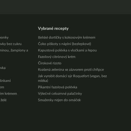
Vybrané recepty
honky
Išelské dortíčky s kokosovým krémem
ávky bez cukru
Čoko piškoty s náplní (bezlepkové)
eninou, žampiony a
Kapustová polévka s vločkami a řepou
Fazolový citrónový krém
Čirokové rizoto
évka
Kvašená zelenina se zázvorem proti chřipce
Jak vyrobit domácí sýr Roquefort (vegan, bez
ylinkami
mléka)
zem
Pikantní fazolová polévka
vým krémem
Výtečné celozrnné palačinky
 želé
Smaženky nejen do omáček