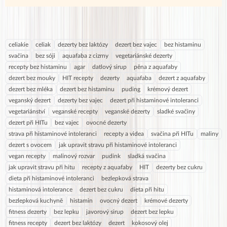
celiakie
celiak
dezerty bez laktózy
dezert bez vajec
bez histaminu
svačina
bez sóji
aquafaba z cizrny
vegetariánské dezerty
recepty bez histaminu
agar
datlový sirup
pěna z aquafaby
dezert bez mouky
HIT recepty
dezerty
aquafaba
dezert z aquafaby
dezert bez mléka
dezert bez histaminu
puding
krémový dezert
veganský dezert
dezerty bez vajec
dezert při histaminové intoleranci
vegetariánství
veganské recepty
veganské dezerty
sladké svačiny
dezert při HITu
bez vajec
ovocné dezerty
strava při histaminové intoleranci
recepty a videa
svačina při HITu
maliny
dezert s ovocem
jak upravit stravu při histaminové intoleranci
vegan recepty
malinový rozvar
pudink
sladká svačina
jak upravit stravu při hitu
recepty z aquafaby
HIT
dezerty bez cukru
dieta při histaminové intoleranci
bezlepková strava
histaminová intolerance
dezert bez cukru
dieta při hitu
bezlepková kuchyně
histamin
ovocný dezert
krémové dezerty
fitness dezerty
bez lepku
javorový sirup
dezert bez lepku
fitness recepty
dezert bez laktózy
dezert
kokosový olej