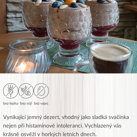
bez lepku
bez sóji
bez vajec
Vynikající jemný dezert, vhodný jako sladká svačinka
nejen při histaminové intoleranci. Vychlazený vás
krásně osvěží v horkých letních dnech.