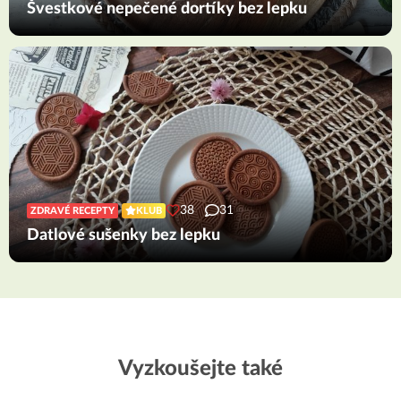
Švestkové nepečené dortíky bez lepku
38
31
ZDRAVÉ RECEPTY
KLUB
Datlové sušenky bez lepku
Vyzkoušejte také