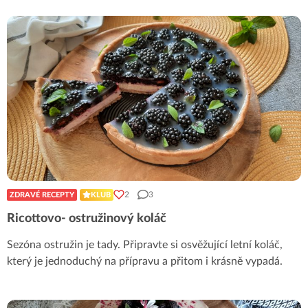
2
3
ZDRAVÉ RECEPTY
KLUB
Ricottovo- ostružinový koláč
Sezóna ostružin je tady. Připravte si osvěžující letní koláč,
který je jednoduchý na přípravu a přitom i krásně vypadá.