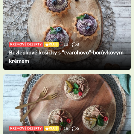
13
8
KRÉMOVÉ DEZERTY
KLUB
Bezlepkové košíčky s “tvarohovo”-borůvkovým
krémem
18
6
KRÉMOVÉ DEZERTY
KLUB