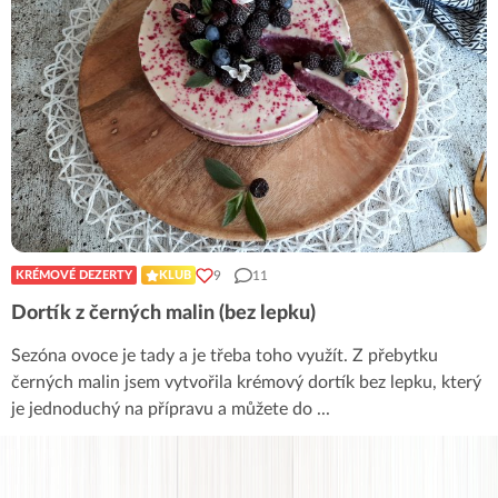
9
11
KRÉMOVÉ DEZERTY
KLUB
Dortík z černých malin (bez lepku)
Sezóna ovoce je tady a je třeba toho využít. Z přebytku
černých malin jsem vytvořila krémový dortík bez lepku, který
je jednoduchý na přípravu a můžete do
...