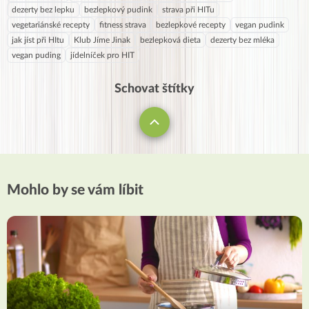
dezerty bez lepku
bezlepkový pudink
strava při HITu
vegetariánské recepty
fitness strava
bezlepkové recepty
vegan pudink
jak jíst při HItu
Klub Jíme Jinak
bezlepková dieta
dezerty bez mléka
vegan puding
jídelníček pro HIT
Schovat štítky
Mohlo by se vám líbit