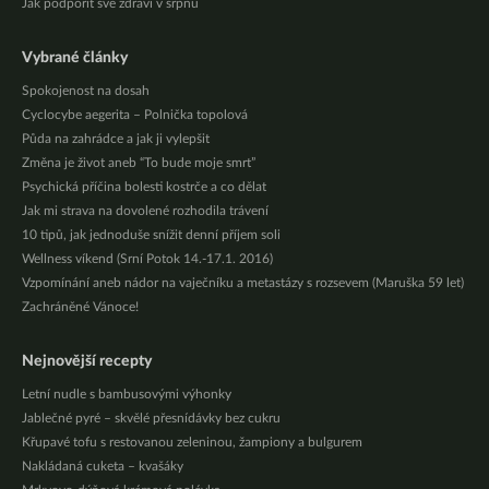
Jak podpořit své zdraví v srpnu
Vybrané články
Spokojenost na dosah
Cyclocybe aegerita – Polnička topolová
Půda na zahrádce a jak ji vylepšit
Změna je život aneb “To bude moje smrt”
Psychická příčina bolesti kostrče a co dělat
Jak mi strava na dovolené rozhodila trávení
10 tipů, jak jednoduše snížit denní příjem soli
Wellness víkend (Srní Potok 14.-17.1. 2016)
Vzpomínání aneb nádor na vaječníku a metastázy s rozsevem (Maruška 59 let)
Zachráněné Vánoce!
Nejnovější recepty
Letní nudle s bambusovými výhonky
Jablečné pyré – skvělé přesnídávky bez cukru
Křupavé tofu s restovanou zeleninou, žampiony a bulgurem
Nakládaná cuketa – kvašáky