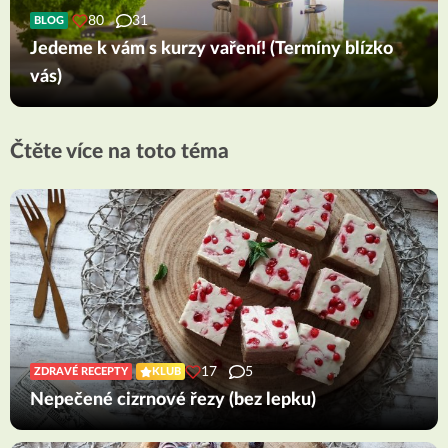
80
31
BLOG
Jedeme k vám s kurzy vaření! (Termíny blízko
vás)
Čtěte více na toto téma
17
5
ZDRAVÉ RECEPTY
KLUB
Nepečené cizrnové řezy (bez lepku)