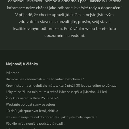
odbornou lékařskou pomoc a odbornou péči. Jakékoliv uvedené
informace nelze chápat jako odborné lékařské rady a doporučení.
V případě, že chcete upravit jídelníček a nejste jistí svým
zdravotním stavem, zkonzultujte, prosím, svůj stav s
kvalifikovaným odborníkem. Používáním webu berete toto
upozornění na vědomí.
Nejnovější články
Lví brána
Broskve bez kadeřavosti – jde to vůbec bez chemie?
Krevní skupina a jídelníček: mýtus, který přežil 30 let bez jediného důkazu
Léky mi snížili na minimum a štítná žláza se zlepšila (Martina, 41 let)
Živý kurz vaření v Brně 25. 8. 2026
Přestaňte bojovat samy se sebou
10 tipů, jak zpracovat letní jablíčka
Už vás unavuje, že někdo pořád řeší, jak byste měla vypadat?
Pět kilo mít a nemít je podstatný rozdíl!