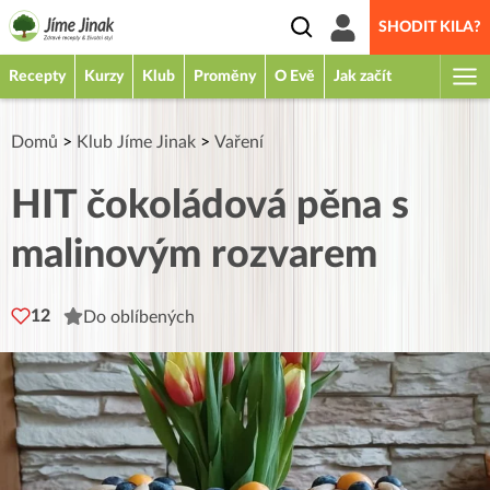
SHODIT KILA?
Recepty
Kurzy
Klub
Proměny
O Evě
Jak začít
Domů
>
Klub Jíme Jinak
>
Vaření
HIT čokoládová pěna s
malinovým rozvarem
12
Do oblíbených