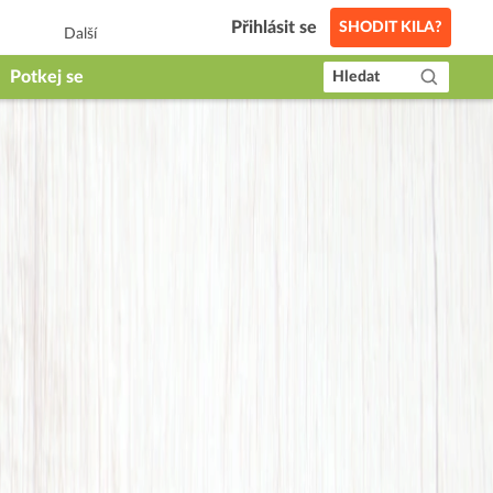
Přihlásit se
SHODIT KILA?
Další
Potkej se
Hledat