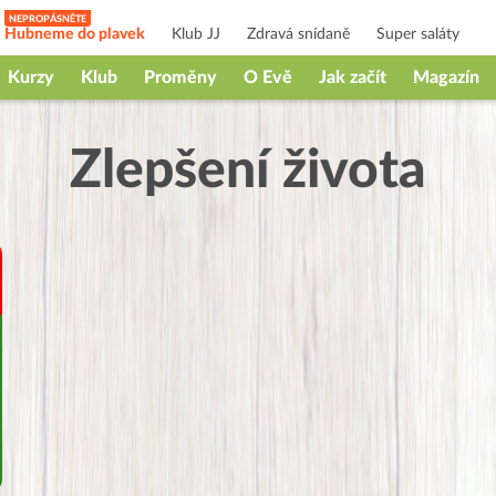
Hubneme do plavek
Klub JJ
Zdravá snídaně
Super saláty
Kurzy
Klub
Proměny
O Evě
Jak začít
Magazín
Zlepšení života