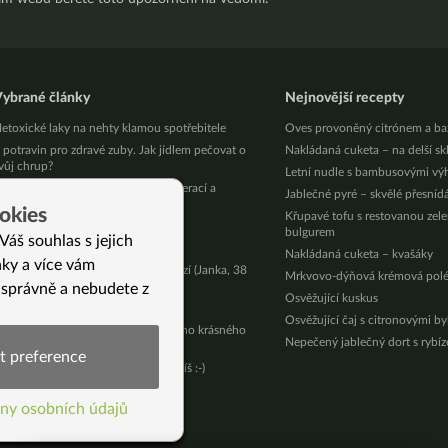
ybrané články
Nejnovější recepty
etoxické laky na nehty klamou spotřebitele
Oves provoněný citrónem a ba
 potravin pro zdravé zuby. Jak jídlem pečovat o
Nakládaná cuketa – na delší sk
vůj chrup?
Letní nudle s bambusovými vý
ak uchránit děti před zbytečnou operací a
Jablečné pyré – skvělé přesníd
arkózou
okies
Křupavé tofu s restovanou zel
ylinky pro krásu
bulgurem
Váš souhlas s jejich
lučníkové kameny
Nakládaná cuketa – kvašáky
nky a více vám
tačí pár správných návyků a kila mizí (Janka, 38
Mrkvovo-dýňová krémová pol
et)
 správně a nebudete z
Osvěžující kuskus
roč nemůžu zhubnout?
Osvěžující čaj s citronovými b
děčnost, radost a inspirace z jednoho krásného
Nepečený jablečný dort s rybí
ečera
t preference
íš jak blbnu na Instagramu? Neuvěříš :-)
í)
abu
ny osobních údajů