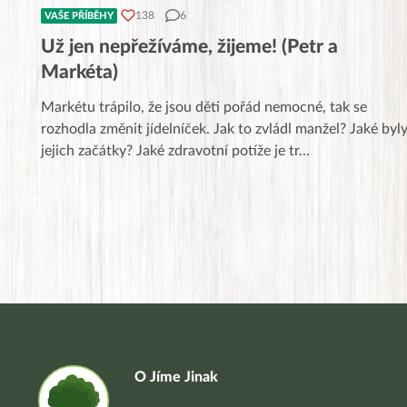
138
6
VAŠE PŘÍBĚHY
Už jen nepřežíváme, žijeme! (Petr a
Markéta)
Markétu trápilo, že jsou děti pořád nemocné, tak se
rozhodla změnit jídelníček. Jak to zvládl manžel? Jaké byl
jejich začátky? Jaké zdravotní potíže je tr
...
O Jíme Jinak