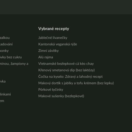
Vybrané recepty
zalkou
Jablečné lívanečky
ladování
Kantonská veganská rýže
honky
Zimní závitky
ávky bez cukru
Alú rajma
eninou, žampiony a
Vietnamské bezlepkové cá kèo chay
Křenový smetanový dip (bez laktózy)
Čočka na kyselo: Zdravý a lahodný recept
évka
Makový dortík s jablky a tofu krémem (bez lepku)
Pórkové tyčinky
ylinkami
Makové sušenky (bezlepkové)
zem