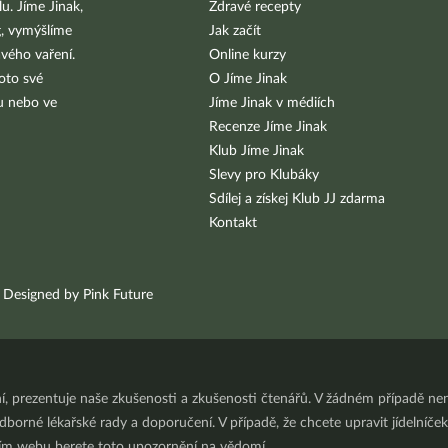
u. Jíme Jinak,
Zdravé recepty
g, vymýšlíme
Jak začít
vého vaření.
Online kurzy
oto své
O Jíme Jinak
bu nebo ve
Jíme Jinak v médiích
Recenze Jíme Jinak
Klub Jíme Jinak
Slevy pro Klubáky
Sdílej a získej Klub JJ zdarma
Kontakt
Designed by Pink Future
ní, prezentuje naše zkušenosti a zkušenosti čtenářů. V žádném případě 
orné lékařské rady a doporučení. V případě, že chcete upravit jídelníček 
ním webu berete toto upozornění na vědomí.