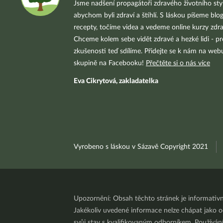
Jsme nadšení propagátoři zdravého životního styl
abychom byli zdraví a štíhlí. S láskou píšeme blo
recepty, točíme videa a vedeme online kurzy zdra
Chceme kolem sebe vidět zdravé a hezké lidi - pr
zkušenosti teď sdílíme. Přidejte se k nám na we
skupině na Facebooku!
Přečtěte si o nás více
Eva Cikrytová, zakladatelka
Vyrobeno s láskou v Sázavě Copyright 2021
Upozornění: Obsah těchto stránek je informativ
Jakékoliv uvedené informace nelze chápat jako odb
svůj stav s kvalifikovaným odborníkem. Používá