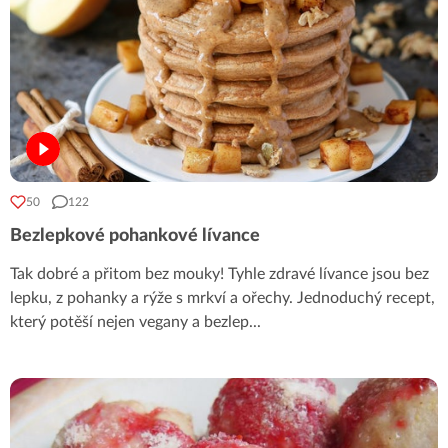
50
122
Bezlepkové pohankové lívance
Tak dobré a přitom bez mouky! Tyhle zdravé lívance jsou bez
lepku, z pohanky a rýže s mrkví a ořechy. Jednoduchý recept,
který potěší nejen vegany a bezlep
...