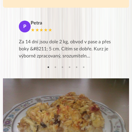
Petra
Ma
P
M
★★★★★
★
k,
Za 14 dní jsou dole 2 kg, obvod v pase a přes
Dnes jse
znání pro
boky &#8211; 5 cm. Cítím se dobře. Kurz je
zapadlé p
…
výborně zpracovaný, srozumiteln…
od EVY. 