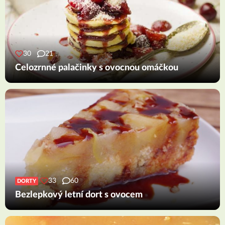
30
21
Celozrnné palačinky s ovocnou omáčkou
33
60
DORTY
Bezlepkový letní dort s ovocem