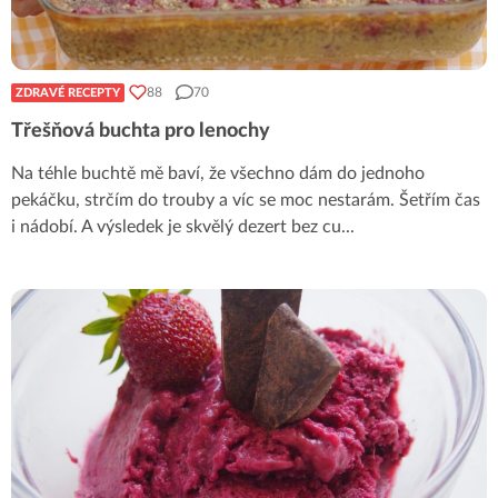
88
70
ZDRAVÉ RECEPTY
Třešňová buchta pro lenochy
Na téhle buchtě mě baví, že všechno dám do jednoho
pekáčku, strčím do trouby a víc se moc nestarám. Šetřím čas
i nádobí. A výsledek je skvělý dezert bez cu
...