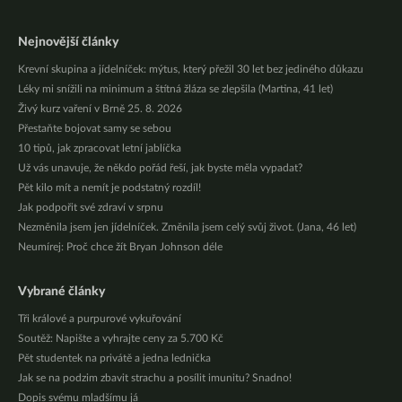
Nejnovější články
Krevní skupina a jídelníček: mýtus, který přežil 30 let bez jediného důkazu
Léky mi snížili na minimum a štítná žláza se zlepšila (Martina, 41 let)
Živý kurz vaření v Brně 25. 8. 2026
Přestaňte bojovat samy se sebou
10 tipů, jak zpracovat letní jablíčka
Už vás unavuje, že někdo pořád řeší, jak byste měla vypadat?
Pět kilo mít a nemít je podstatný rozdíl!
Jak podpořit své zdraví v srpnu
Nezměnila jsem jen jídelníček. Změnila jsem celý svůj život. (Jana, 46 let)
Neumírej: Proč chce žít Bryan Johnson déle
Vybrané články
Tři králové a purpurové vykuřování
Soutěž: Napište a vyhrajte ceny za 5.700 Kč
Pět studentek na privátě a jedna lednička
Jak se na podzim zbavit strachu a posílit imunitu? Snadno!
Dopis svému mladšímu já