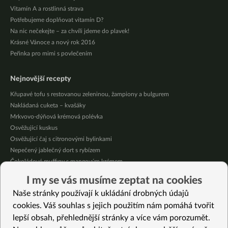
Vitamín A a rostlinná strava
Potřebujeme doplňovat vitamín D?
Na nic nečekejte – za chvíli jdeme do plavek!
Krásné Vánoce a nový rok 2016
Peřinka pro mimi s povlečením
Nejnovější recepty
Křupavé tofu s restovanou zeleninou, žampiony a bulgurem
Nakládaná cuketa – kvašáky
Mrkvovo-dýňová krémová polévka
Osvěžující kuskus
Osvěžující čaj s citronovými bylinkami
Nepečený jablečný dort s rybízem
Čokoládové muffiny s mangovým krémem
Meruňky a jablka v citrónovém želé
I my se vás musíme zeptat na cookies
Krémová zeleninová polévka s koprem a vločkami
Naše stránky používají k ukládání drobných údajů
Celozrnná rýže basmati se zeleninou
cookies. Váš souhlas s jejich použitím nám pomáhá tvořit
lepší obsah, přehlednější stránky a více vám porozumět.
Vybrané recepty