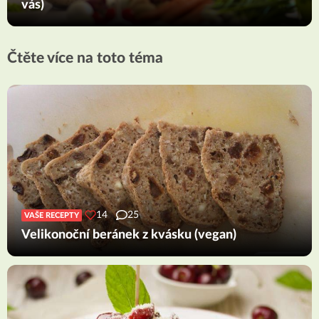
vás)
Čtěte více na toto téma
14
25
VAŠE RECEPTY
Velikonoční beránek z kvásku (vegan)