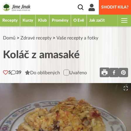
SHODIT KILA?
Recepty
Kurzy
Klub
Proměny
O Evě
Jak začít
Domů
>
Zdravé recepty
>
Vaše recepty a fotky
Koláč z amasaké
5
39
Do oblíbených
Uvařeno