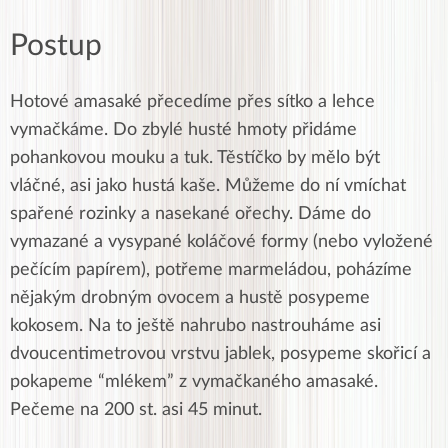
Postup
Hotové amasaké přecedíme přes sítko a lehce
vymačkáme. Do zbylé husté hmoty přidáme
pohankovou mouku a tuk. Těstíčko by mělo být
vláčné, asi jako hustá kaše. Můžeme do ní vmíchat
spařené rozinky a nasekané ořechy. Dáme do
vymazané a vysypané koláčové formy (nebo vyložené
pečícím papírem), potřeme marmeládou, poházíme
nějakým drobným ovocem a hustě posypeme
kokosem. Na to ještě nahrubo nastrouháme asi
dvoucentimetrovou vrstvu jablek, posypeme skořicí a
pokapeme “mlékem” z vymačkaného amasaké.
Pečeme na 200 st. asi 45 minut.