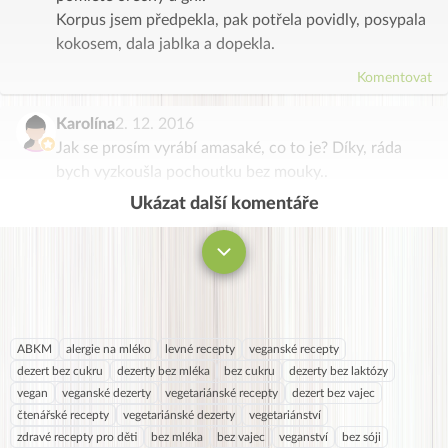
Korpus jsem předpekla, pak potřela povidly, posypala
kokosem, dala jablka a dopekla.
Komentovat
Karolína
2. 12. 2016
Jak se prosím vyrábí amasaké, co to je? Díky, ráda
bych vyzkoušla pochoutku bez mouky..
Ukázat další komentáře
Komentovat
ABKM
alergie na mléko
levné recepty
veganské recepty
dezert bez cukru
dezerty bez mléka
bez cukru
dezerty bez laktózy
vegan
veganské dezerty
vegetariánské recepty
dezert bez vajec
čtenářské recepty
vegetariánské dezerty
vegetariánství
zdravé recepty pro děti
bez mléka
bez vajec
veganství
bez sóji