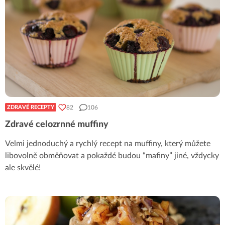
82
106
ZDRAVÉ RECEPTY
Zdravé celozrnné muffiny
Velmi jednoduchý a rychlý recept na muffiny, který můžete
libovolně obměňovat a pokaždé budou “mafiny” jiné, vždycky
ale skvělé!