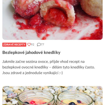
92
77
ZDRAVÉ RECEPTY
Bezlepkové jahodové knedlíky
Jakmile začne sezóna ovoce, přijde vhod recept na
bezlepkové ovocné knedlíky – dělám tyto knedlíky často.
Jsou zdravé a jednoduše vynikající :-)