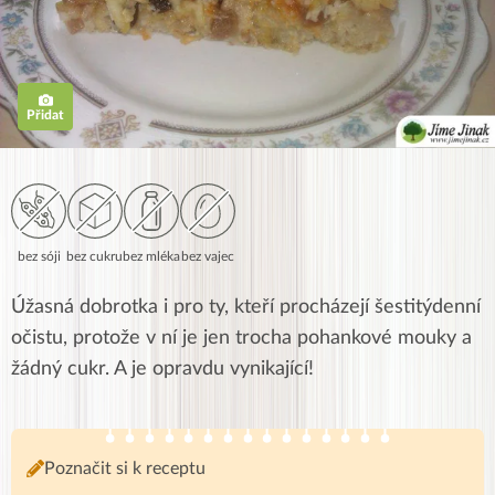
Přidat
bez sóji
bez cukru
bez mléka
bez vajec
Úžasná dobrotka i pro ty, kteří procházejí šestitýdenní
očistu, protože v ní je jen trocha pohankové mouky a
žádný cukr. A je opravdu vynikající!
Poznačit si k receptu