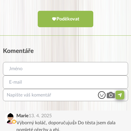
Poděkovat
Komentáře
Marie
13. 4. 2025
Výborný koláč, doporučuju👍 Do těsta jsem dala
pomleté ořechy a ghi.