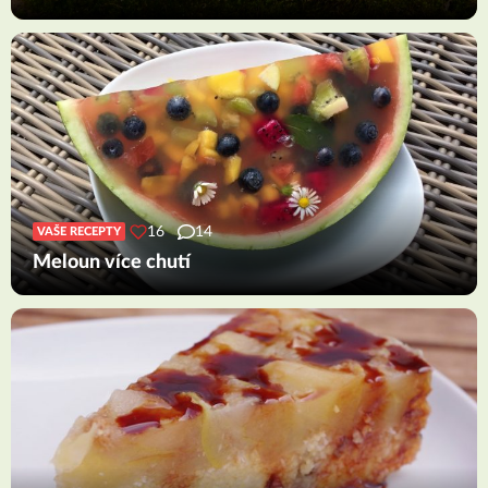
16
14
VAŠE RECEPTY
Meloun více chutí