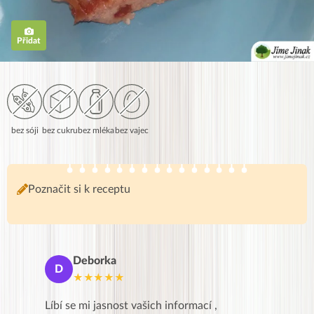
Přidat
bez sóji
bez cukru
bez mléka
bez vajec
Poznačit si k receptu
Dáša
D
★★★★★
rmací ,
Dobré ráno všem😘Chtěla bych především