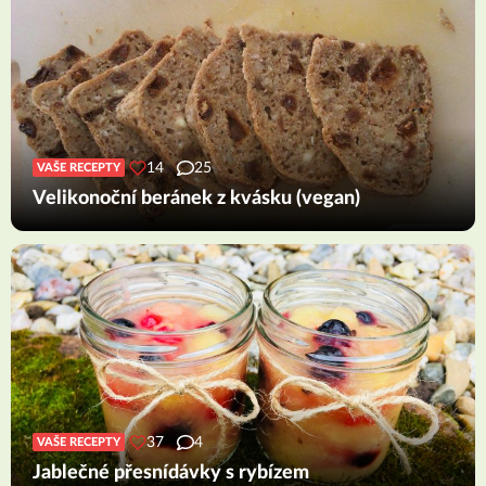
14
25
VAŠE RECEPTY
Velikonoční beránek z kvásku (vegan)
37
4
VAŠE RECEPTY
Jablečné přesnídávky s rybízem