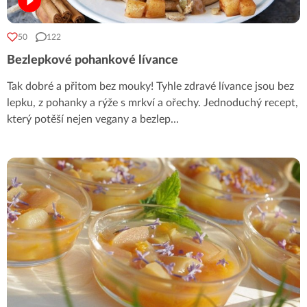
50
122
Bezlepkové pohankové lívance
Tak dobré a přitom bez mouky! Tyhle zdravé lívance jsou bez
lepku, z pohanky a rýže s mrkví a ořechy. Jednoduchý recept,
který potěší nejen vegany a bezlep
...