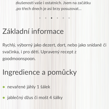
 Jsem na začátku
moc poděkovat Peti a Gábi za včerejší kurz
v
 posuzovat…
zdravého vaření. Ještě to vše vstřebáv…
o
Základní informace
Rychlý, výborný jako dezert, dort, nebo jako snídaně či
svačinka, i pro děti. Upravený recept z
goodmoonspoon.
Ingredience a pomůcky
nevařené jáhly 1 šálek
jablečný džus či mošt 4 šálky