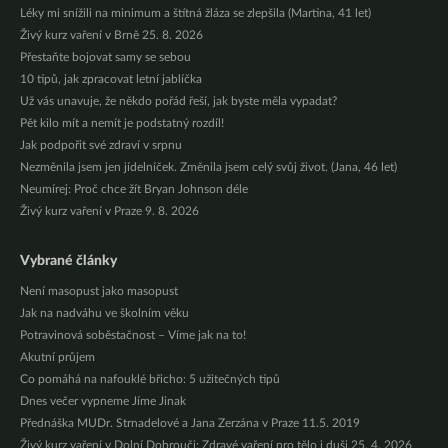
Léky mi snížili na minimum a štítná žláza se zlepšila (Martina, 41 let)
Živý kurz vaření v Brně 25. 8. 2026
Přestaňte bojovat samy se sebou
10 tipů, jak zpracovat letní jablíčka
Už vás unavuje, že někdo pořád řeší, jak byste měla vypadat?
Pět kilo mít a nemít je podstatný rozdíl!
Jak podpořit své zdraví v srpnu
Nezměnila jsem jen jídelníček. Změnila jsem celý svůj život. (Jana, 46 let)
Neumírej: Proč chce žít Bryan Johnson déle
Živý kurz vaření v Praze 9. 8. 2026
Vybrané články
Není masopust jako masopust
Jak na nadváhu ve školním věku
Potravinová soběstačnost – Víme jak na to!
Akutní průjem
Co pomáhá na nafouklé břicho: 5 užitečných tipů
Dnes večer vypneme Jíme Jinak
Přednáška MUDr. Strnadelové a Jana Zerzána v Praze 11.5. 2019
Živý kurz vaření v Dolní Dobrouči: Zdravé vaření pro tělo i duši 25. 4. 2026