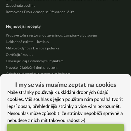
Zabodnutá bodlina
Rozhovor s Evou v časopise Překvapení č.39
Nejnovější recepty
Křupavé tofu s restovanou zeleninou, žampiony a bulgurem
Nakládaná cuketa – kvašáky
Mrkvovo-dýňová krémová polévka
Osvěžující kuskus
Osvěžující čaj s citronovými bylinkami
Nepečený jablečný dort s rybízem
Čokoládové muffiny s mangovým krémem
Meruňky a jablka v citrónovém želé
I my se vás musíme zeptat na cookies
Krémová zeleninová polévka s koprem a vločkami
Naše stránky používají k ukládání drobných údajů
Celozrnná rýže basmati se zeleninou
cookies. Váš souhlas s jejich použitím nám pomáhá tvořit
lepší obsah, přehlednější stránky a více vám porozumět.
Vybrané recepty
Nesouhlas může způsobit, že stránky nepoběží správně a
Čokoládový cheesecake (bez lepku)
nebudete z nich mít takovou radost :-)
Zdravá křupavá granola s kváskem: netradiční recept
Pak choi polévka