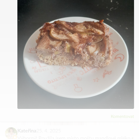
Komentovat
Kateřina
25. 4. 2025
Výborný! Použila jsem místo moštu mandlové mléko s