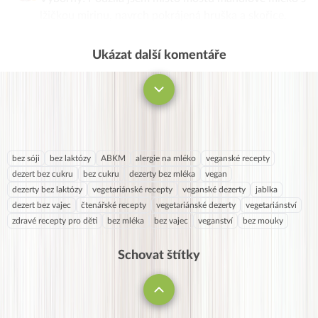
lžičkou mirinu, navrch pokrájená hruška a skořice.
Sladký až až:)
Ukázat další komentáře
Komentovat
bez sóji
bez laktózy
ABKM
alergie na mléko
veganské recepty
dezert bez cukru
bez cukru
dezerty bez mléka
vegan
dezerty bez laktózy
vegetariánské recepty
veganské dezerty
jablka
dezert bez vajec
čtenářské recepty
vegetariánské dezerty
vegetariánství
zdravé recepty pro děti
bez mléka
bez vajec
veganství
bez mouky
Schovat štítky