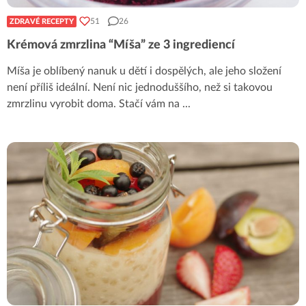
51
26
ZDRAVÉ RECEPTY
Krémová zmrzlina “Míša” ze 3 ingrediencí
Míša je oblíbený nanuk u dětí i dospělých, ale jeho složení
není příliš ideální. Není nic jednoduššího, než si takovou
zmrzlinu vyrobit doma. Stačí vám na
...