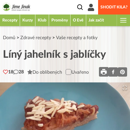
SHODIT KILA?
Recepty
Kurzy
Klub
Proměny
O Evě
Jak začít
Domů
>
Zdravé recepty
>
Vaše recepty a fotky
Líný jahelník s jablíčky
18
28
Do oblíbených
Uvařeno