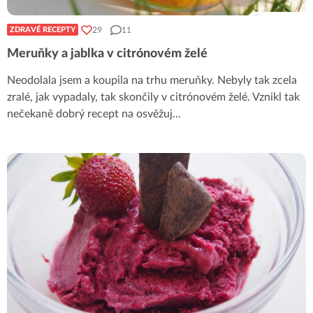
29
11
ZDRAVÉ RECEPTY
Meruňky a jablka v citrónovém želé
Neodolala jsem a koupila na trhu meruňky. Nebyly tak zcela
zralé, jak vypadaly, tak skončily v citrónovém želé. Vznikl tak
nečekaně dobrý recept na osvěžuj
...