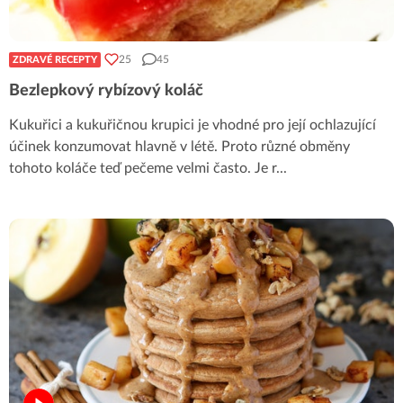
25
45
ZDRAVÉ RECEPTY
Bezlepkový rybízový koláč
Kukuřici a kukuřičnou krupici je vhodné pro její ochlazující
účinek konzumovat hlavně v létě. Proto různé obměny
tohoto koláče teď pečeme velmi často. Je r
...