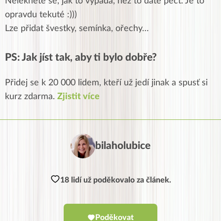
Nelekněte se, jak to vypadá, než to dáte péct. Je to
opravdu tekuté :)))
Lze přidat švestky, semínka, ořechy…
PS: Jak jíst tak, aby ti bylo dobře?
Přidej se k 20 000 lidem, kteří už jedí jinak a spusť si
kurz zdarma.
Zjistit více
bilaholubice
18 lidí už poděkovalo za článek.
Poděkovat