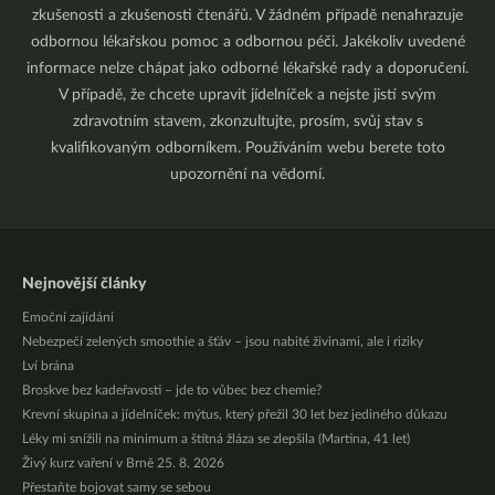
zkušenosti a zkušenosti čtenářů. V žádném případě nenahrazuje
odbornou lékařskou pomoc a odbornou péči. Jakékoliv uvedené
informace nelze chápat jako odborné lékařské rady a doporučení.
V případě, že chcete upravit jídelníček a nejste jistí svým
zdravotním stavem, zkonzultujte, prosím, svůj stav s
kvalifikovaným odborníkem. Používáním webu berete toto
upozornění na vědomí.
Nejnovější články
Emoční zajídání
Nebezpečí zelených smoothie a šťáv – jsou nabité živinami, ale i riziky
Lví brána
Broskve bez kadeřavosti – jde to vůbec bez chemie?
Krevní skupina a jídelníček: mýtus, který přežil 30 let bez jediného důkazu
Léky mi snížili na minimum a štítná žláza se zlepšila (Martina, 41 let)
Živý kurz vaření v Brně 25. 8. 2026
Přestaňte bojovat samy se sebou