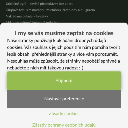
Jablečné pyré – skvělé přesnídávky bez cukru
Křupavé tofu s restovanou zeleninou, žampiony a bulgurem
Nakládaná cuketa – kvašáky
Mrkvovo-dýňová krémová polévka
Osvěžující kuskus
I my se vás musíme zeptat na cookies
Osvěžující čaj s citronovými bylinkami
Naše stránky používají k ukládání drobných údajů
Nepečený jablečný dort s rybízem
cookies. Váš souhlas s jejich použitím nám pomáhá tvořit
lepší obsah, přehlednější stránky a více vám porozumět.
Vybrané recepty
Nesouhlas může způsobit, že stránky nepoběží správně a
Sladké “tvarohové” knedlíky s ovocem (bez lepku)
nebudete z nich mít takovou radost :-)
Kapustová polévka s mrkví a vločkami
Letní tan tan ramen
Přijmout
Cuketové vějíře
Funkční nastavení potřebujeme (vždy
Domácí houbové koření z bedly
aktivní)
Salát z čerstvých žampionů
Nastavit preference
Hruškové pyré s karobovou čokoládou
Quinoový salát s mangoldem do skleničky
Zásady cookies
Statistiky pro lepší obsah
Mandlové knoflíky
Skromná buchta
Zásady ochrany osobních údajů