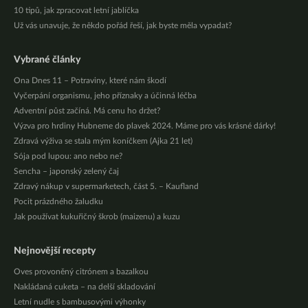
10 tipů, jak zpracovat letní jablíčka
Už vás unavuje, že někdo pořád řeší, jak byste měla vypadat?
Vybrané články
Ona Dnes 11 – Potraviny, které nám škodí
Vyčerpání organismu, jeho příznaky a účinná léčba
Adventní půst začíná. Má cenu ho držet?
Výzva pro hrdiny Hubneme do plavek 2024. Máme pro vás krásné dárky!
Zdravá výživa se stala mým koníčkem (Ajka 21 let)
Sója pod lupou: ano nebo ne?
Sencha – japonský zelený čaj
Zdravý nákup v supermarketech, část 5. – Kaufland
Pocit prázdného žaludku
Jak používat kukuřičný škrob (maizenu) a kuzu
Nejnovější recepty
Oves provoněný citrónem a bazalkou
Nakládaná cuketa – na delší skladování
Letní nudle s bambusovými výhonky