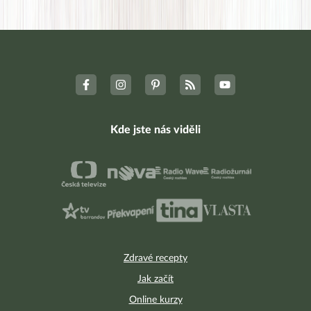
Jak vás to baví
Co na to okolí
Nejnovější komentáře
Facebook skupina
Poradna Hubneme do plavek
626
Kde jste nás viděli
Zdravé recepty
Jak začít
Online kurzy