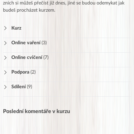
znich si můžeš přečíst již dnes, jiné se budou odemykat jak
budeš procházet kurzem.
Kurz
Online vaření
(3)
Videorecepty
Online cvičení
(7)
Všechny recepty
Online cvičení 1
43
Podpora
(2)
Svačiny
25
Online cvičení 2
26
Materiály ke stažení
Sdílení
(9)
Online cvičení 3
14
Nejčastější otázky
Online cvičení 4
44
Jak vám jde hubnutí?
707
Online cvičení 5
11
Jak vám jde pohyb
Poslední komentáře v kurzu
Online cvičení 6
13
Jak vám jde vaření
Pohybové aktivity
17
Jak se cítíte