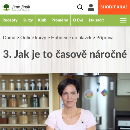
SHODIT KILA?
Recepty
Kurzy
Klub
Proměny
O Evě
Jak začít
Domů
>
Online kurzy
>
Hubneme do plavek
>
Příprava
3. Jak je to časově náročné