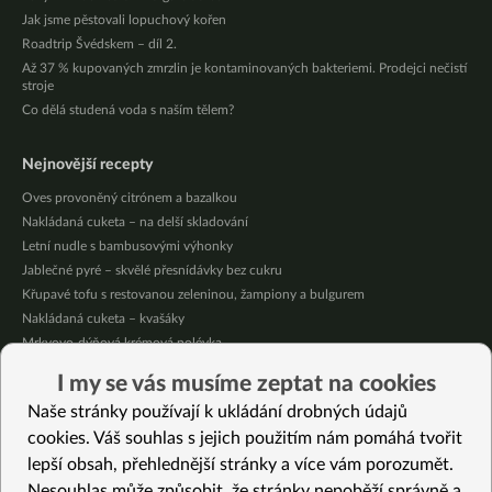
Jak jsme pěstovali lopuchový kořen
Roadtrip Švédskem – díl 2.
Až 37 % kupovaných zmrzlin je kontaminovaných bakteriemi. Prodejci nečistí
stroje
Co dělá studená voda s naším tělem?
Nejnovější recepty
Oves provoněný citrónem a bazalkou
Nakládaná cuketa – na delší skladování
Letní nudle s bambusovými výhonky
Jablečné pyré – skvělé přesnídávky bez cukru
Křupavé tofu s restovanou zeleninou, žampiony a bulgurem
Nakládaná cuketa – kvašáky
Mrkvovo-dýňová krémová polévka
Osvěžující kuskus
I my se vás musíme zeptat na cookies
Osvěžující čaj s citronovými bylinkami
Naše stránky používají k ukládání drobných údajů
Nepečený jablečný dort s rybízem
cookies. Váš souhlas s jejich použitím nám pomáhá tvořit
lepší obsah, přehlednější stránky a více vám porozumět.
Vybrané recepty
Nesouhlas může způsobit, že stránky nepoběží správně a