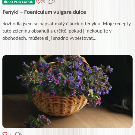
75
8
JÍDLO POD LUPOU
Fenykl – Foeniculum vulgare dulce
Rozhodla jsem se napsat malý článek o fenyklu. Moje recepty
tuto zeleninu obsahují a určitě, pokud jí nekoupíte v
obchodech, můžete si jí snadno vypěstovat
...
32
6