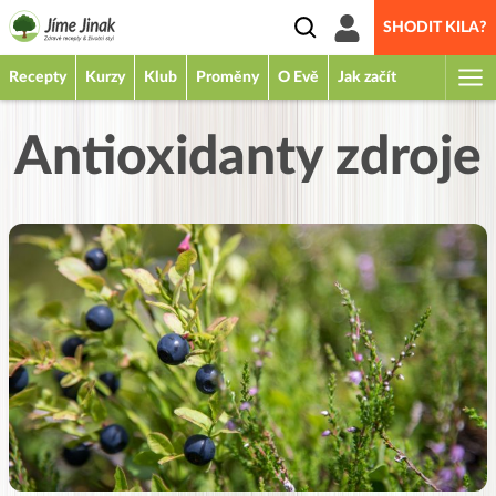
SHODIT KILA?
Recepty
Kurzy
Klub
Proměny
O Evě
Jak začít
Antioxidanty zdroje