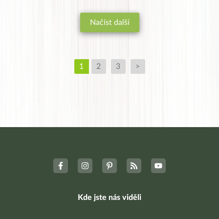
Načíst další
1
2
3
>
Kde jste nás viděli