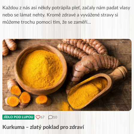
Každou z nás asi někdy potrápila pleť, začaly nám padat vlasy
nebo se lámat nehty. Kromě zdravé a vyvážené stravy si
můžeme trochu pomoci tím, že se zaměří
...
67
10
JÍDLO POD LUPOU
Kurkuma – zlatý poklad pro zdraví