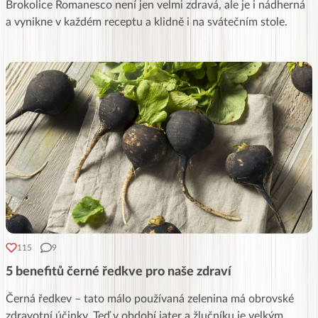
Brokolice Romanesco není jen velmi zdravá, ale je i nádherná
a vynikne v každém receptu a klidně i na svátečním stole.
115
9
5 benefitů černé ředkve pro naše zdraví
Černá ředkev – tato málo používaná zelenina má obrovské
zdravotní účinky. Teď v období jater a žlučníku je velkým