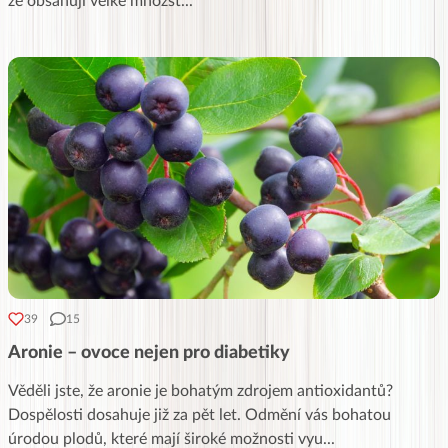
že obsahují velké množst
...
39
15
Aronie – ovoce nejen pro diabetiky
Věděli jste, že aronie je bohatým zdrojem antioxidantů?
Dospělosti dosahuje již za pět let. Odmění vás bohatou
úrodou plodů, které mají široké možnosti vyu
...