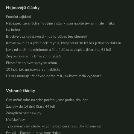
Nejnovější články
Emoční zajídání
Nebezpečí zelených smoothie a šťáv – jsou nabité živinami, ale i riziky
Lví brána
Broskve bez kadeřavosti – jde to vůbec bez chemie?
Krevní skupina a jídelníček: mýtus, který přežil 30 let bez jediného důkazu
Léky mi snížili na minimum a štítná žláza se zlepšila (Martina, 41 let)
Živý kurz vaření v Brně 25. 8. 2026
Přestaňte bojovat samy se sebou
10 tipů, jak zpracovat letní jablíčka
Už vás unavuje, že někdo pořád řeší, jak byste měla vypadat?
Vybrané články
Čím méně toho na sebe potřebujeme patlat, tím lépe
Zázraky do 14 dnů (Saša 44 let)
Zamyšlení nad nákupy
Mořské řasy
Tyto živiny vám chybí, když jíte běžnou stravu. Jak to změnit?
Fenykl – Foeniculum vulgare dulce