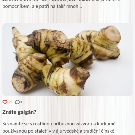
pomocníkem, ale patří na talíř mnoh
...
36
3
Znáte galgán?
Seznamte se s rostlinou příbuznou zázvoru a kurkumě,
používanou po staletí v v ájurvédské a tradiční čínské