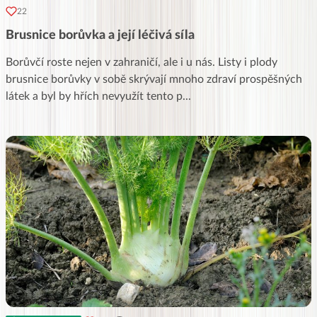
22
Brusnice borůvka a její léčivá síla
Borůvčí roste nejen v zahraničí, ale i u nás. Listy i plody
brusnice borůvky v sobě skrývají mnoho zdraví prospěšných
látek a byl by hřích nevyužít tento p
...