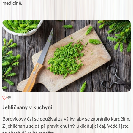
medicíně.
49
Jehličnany v kuchyni
Borovicový čaj se používal za války, aby se zabránilo kurdějím.
Z jehličnanů se dá připravit chutný, uklidňující čaj. Věděli jste,