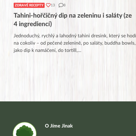
13
8
ZDRAVÉ RECEPTY
Tahini-hořčičný dip na zeleninu i saláty (ze
4 ingrediencí)
Jednoduchý, rychlý a lahodný tahini dresink, který se hod
na cokoliv – od pečené zelenině, po saláty, buddha bowls,
jako dip k namáčení, do tortill,
...
O Jíme Jinak