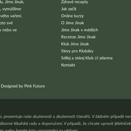
u. Jíme Jinak,
Zdravé recepty
g, vymýšlíme
Jak začít
vého vaření.
Online kurzy
oto své
O Jíme Jinak
bu nebo ve
Jíme Jinak v médiích
Recenze Jíme Jinak
Klub Jíme Jinak
Slevy pro Klubáky
Sdílej a získej Klub JJ zdarma
Kontakt
Designed by Pink Future
ní, prezentuje naše zkušenosti a zkušenosti čtenářů. V žádném případě 
orné lékařské rady a doporučení. V případě, že chcete upravit jídelníček 
ním webu berete toto upozornění na vědomí.