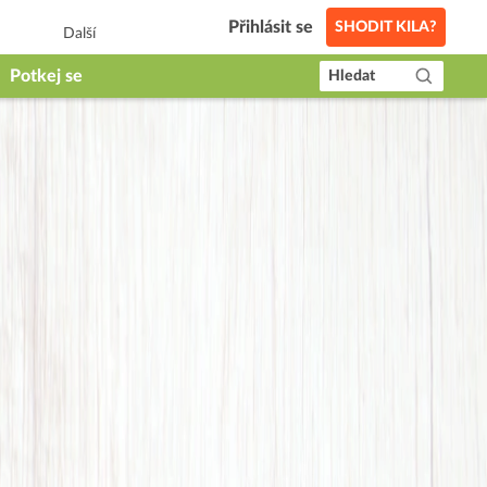
Přihlásit se
SHODIT KILA?
Další
Potkej se
Hledat