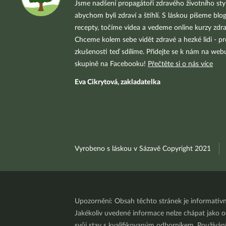
Jsme nadšení propagátoři zdravého životního styl
abychom byli zdraví a štíhlí. S láskou píšeme blo
recepty, točíme videa a vedeme online kurzy zdra
Chceme kolem sebe vidět zdravé a hezké lidi - pr
zkušenosti teď sdílíme. Přidejte se k nám na we
skupině na Facebooku!
Přečtěte si o nás více
Eva Cikrytová, zakladatelka
Vyrobeno s láskou v Sázavě Copyright 2021
Upozornění: Obsah těchto stránek je informativ
Jakékoliv uvedené informace nelze chápat jako odb
svůj stav s kvalifikovaným odborníkem. Používá