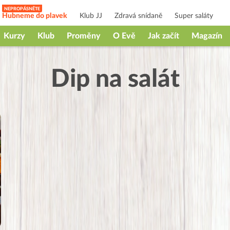
Hubneme do plavek
Klub JJ
Zdravá snídaně
Super saláty
Kurzy
Klub
Proměny
O Evě
Jak začít
Magazín
Dip na salát