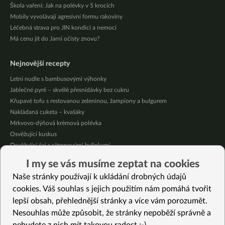
Škola vaření: Jak na polévky v 5 krocích
Mobily vyvolávají agresivní formu rakoviny
Léčebná strava pro JIN kondici a nemoci
Má cenu jít do Jarní očisty znovu?
Nejnovější recepty
Letní nudle s bambusovými výhonky
Jablečné pyré – skvělé přesnídávky bez cukru
Křupavé tofu s restovanou zeleninou, žampiony a bulgurem
Nakládaná cuketa – kvašáky
Mrkvovo-dýňová krémová polévka
Osvěžující kuskus
Osvěžující čaj s citronovými bylinkami
Nepečený jablečný dort s rybízem
I my se vás musíme zeptat na cookies
Čokoládové muffiny s mangovým krémem
Naše stránky používají k ukládání drobných údajů
Meruňky a jablka v citrónovém želé
cookies. Váš souhlas s jejich použitím nám pomáhá tvořit
lepší obsah, přehlednější stránky a více vám porozumět.
Vybrané recepty
Nesouhlas může způsobit, že stránky nepoběží správně a
12x inspirace na zdravé Štědrovečení menu: polévku i hlavní chod