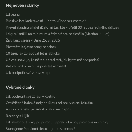
Nejnovější články
Lví brána
Broskve bez kadeřavosti – jde to vůbec bez chemie?
Krevní skupina a jídelníček: mýtus, který přežil 30 let bez jediného důkazu
Léky mi snížili na minimum a štítná žláza se zlepšila (Martina, 41 let)
Živý kurz vaření v Brně 25. 8. 2026
Přestaňte bojovat samy se sebou
10 tipů, jak zpracovat letní jablíčka
Už vás unavuje, že někdo pořád řeší, jak byste měla vypadat?
Pět kilo mít a nemít je podstatný rozdíl!
Jak podpořit své zdraví v srpnu
Vybrané články
Jak podpořit své zdraví v květnu
Osvědčené babské rady na úlevu od překyselení žaludku
Vápník – z čeho jej získat a jak o něj nepřijít
Recepty s Hijiki
Jak zhubnout boky po porodu: 3 praktické tipy pro nové maminky
Startujeme Podzimní detox – jdete se mnou?