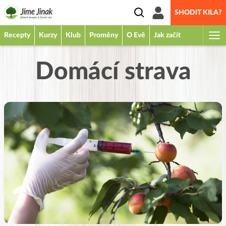
SHODIT KILA?
Recepty
Kurzy
Klub
Proměny
O Evě
Jak začít
Domácí strava