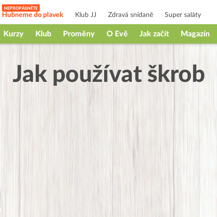
Hubneme do plavek
Klub JJ
Zdravá snídaně
Super saláty
Kurzy
Klub
Proměny
O Evě
Jak začít
Magazín
Jak používat škrob