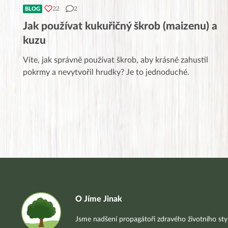
22
2
BLOG
Jak používat kukuřičný škrob (maizenu) a
kuzu
Víte, jak správně používat škrob, aby krásně zahustil
pokrmy a nevytvořil hrudky? Je to jednoduché.
O Jíme Jinak
Jsme nadšení propagátoři zdravého životního styl