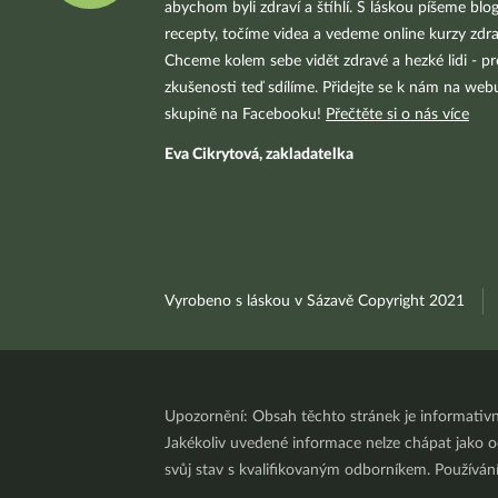
abychom byli zdraví a štíhlí. S láskou píšeme blo
recepty, točíme videa a vedeme online kurzy zdra
Chceme kolem sebe vidět zdravé a hezké lidi - pr
zkušenosti teď sdílíme. Přidejte se k nám na we
skupině na Facebooku!
Přečtěte si o nás více
Eva Cikrytová, zakladatelka
Vyrobeno s láskou v Sázavě Copyright 2021
Upozornění: Obsah těchto stránek je informativ
Jakékoliv uvedené informace nelze chápat jako odb
svůj stav s kvalifikovaným odborníkem. Používá