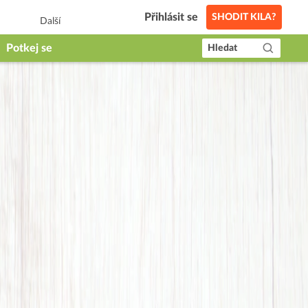
Přihlásit se
SHODIT KILA?
Další
Potkej se
Hledat