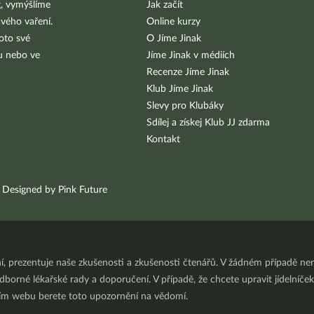
g, vymýšlíme
Jak začít
vého vaření.
Online kurzy
oto své
O Jíme Jinak
bu nebo ve
Jíme Jinak v médiích
Recenze Jíme Jinak
Klub Jíme Jinak
Slevy pro Klubáky
Sdílej a získej Klub JJ zdarma
Kontakt
Designed by Pink Future
ní, prezentuje naše zkušenosti a zkušenosti čtenářů. V žádném případě 
orné lékařské rady a doporučení. V případě, že chcete upravit jídelníček 
ním webu berete toto upozornění na vědomí.