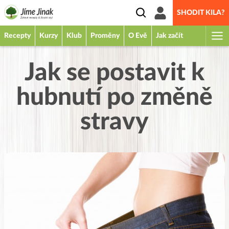
SHODIT KILA?
Recepty
Kurzy
Klub
Proměny
O Evě
Jak začít
Jak se postavit k
hubnutí po změně
stravy