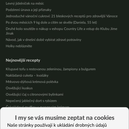
Levný jídelníček na měsíc
Podzimní únava a její příznaky
Jednoduché vánoční cukroví: 21 bleskových receptů pro zdravější Vánoce
Po dvou měsících 9 kg dole a cítím se skvěle (Daniela, 55 let)
Druhé kolo soutěže o nákup v eshopu Country Life a vstup do Klubu Jíme
Jinak
Návod, jak v dnešní době vybírat zdravé potraviny
Holky neblázněte
Nejnovější recepty
Křupavé tofu s restovanou zeleninou, žampiony a bulgurem
Nakládaná cuketa – kvašáky
Mrkvovo-dýňová krémová polévka
Osvěžující kuskus
Osvěžující čaj s citronovými bylinkami
Nepečený jablečný dort s rybízem
Čokoládové muffiny s mangovým krémem
Meruňky a jablka v citrónovém želé
I my se vás musíme zeptat na cookies
Krémová zeleninová polévka s koprem a vločkami
Naše stránky používají k ukládání drobných údajů
Celozrnná rýže basmati se zeleninou