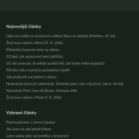
Nejnovější články
Léky mi snížili na minimum a štítná žláza se zlepšila (Martina, 41 let)
Živý kurz vaření v Brně 25. 8. 2026
Přestaňte bojovat samy se sebou
10 tipů, jak zpracovat letní jablíčka
Už vás unavuje, že někdo pořád řeší, jak byste měla vypadat?
Pět kilo mít a nemít je podstatný rozdíl!
Jak podpořit své zdraví v srpnu
Nezměnila jsem jen jídelníček. Změnila jsem celý svůj život. (Jana, 46 let)
Neumírej: Proč chce žít Bryan Johnson déle
Živý kurz vaření v Praze 9. 8. 2026
Vybrané články
Permazahrada v únoru (Janka)
Jak jsem se stal jehelníčkem
Letní saláty jako od profíka v 6 krocích