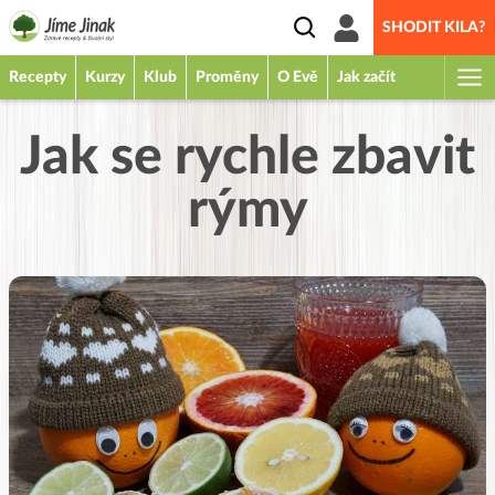
SHODIT KILA?
Recepty
Kurzy
Klub
Proměny
O Evě
Jak začít
Jak se rychle zbavit
rýmy