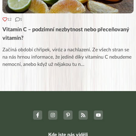
12
1
Vitamín C – podzimní nezbytnost nebo přeceňovaný
vitamín?
Začíná období chřipek, viróz a nachlazení. Ze všech stran se
na nás hrnou informace, že jedině díky vitamínu C nebudeme
nemocní, anebo když už nějakou tu n
...
Kde jste nás viděli