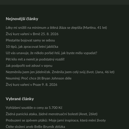
Nejnovější články
Léky mi snížili na minimum a štítná žláza se zlepšila (Martina, 41 let)
Živý kurz vaření v Brně 25. 8. 2026
Přestaňte bojovat samy se sebou
10 tipů, jak zpracovat letní jablíčka
Už vás unavuje, že někdo pořád řeší, jak byste měla vypadat?
Pět kilo mít a nemít je podstatný rozdíl!
Jak podpořit své zdraví v srpnu
Nezměnila jsem jen jídelníček. Změnila jsem celý svůj život. (Jana, 46 let)
Neumírej: Proč chce žít Bryan Johnson déle
Živý kurz vaření v Praze 9. 8. 2026
Vybrané články
Vyhlášení soutěže o ceny za 5.700 Kč
Žádná panická ataka, žádné menstruační bolesti (Anet, 26let)
Probuzení se zpěvem ptáků: Moje jarní inspirace, která mění životy
Čtěte složení aneb BeBe Brumík zblízka