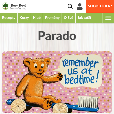
SHODIT KILA?
Recepty
Kurzy
Klub
Proměny
O Evě
Jak začít
Parado