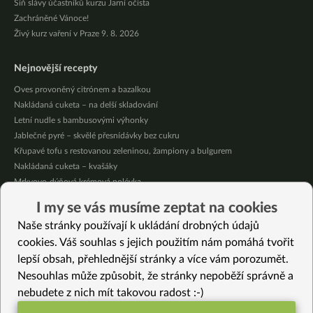
Síň slávy účastníků kurzu Jarní očista
Zachráněné Vánoce!
Živý kurz vaření v Praze 9. 8. 2026
Nejnovější recepty
Oves provoněný citrónem a bazalkou
Nakládaná cuketa – na delší skladování
Letní nudle s bambusovými výhonky
Jablečné pyré – skvělé přesnídávky bez cukru
Křupavé tofu s restovanou zeleninou, žampiony a bulgurem
Nakládaná cuketa – kvašáky
Mrkvovo-dýňová krémová polévka
Osvěžující kuskus
I my se vás musíme zeptat na cookies
Osvěžující čaj s citronovými bylinkami
Naše stránky používají k ukládání drobných údajů
Nepečený jablečný dort s rybízem
cookies. Váš souhlas s jejich použitím nám pomáhá tvořit
lepší obsah, přehlednější stránky a více vám porozumět.
Vybrané recepty
Nesouhlas může způsobit, že stránky nepoběží správně a
Salátové jednohubky
nebudete z nich mít takovou radost :-)
Obrácený koláč bez lepku