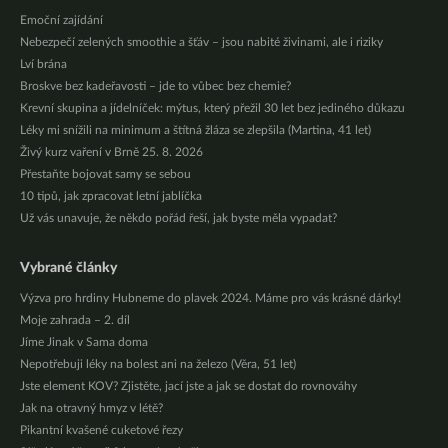
Emoční zajídání
Nebezpečí zelených smoothie a šťáv – jsou nabité živinami, ale i riziky
Lví brána
Broskve bez kadeřavosti – jde to vůbec bez chemie?
Krevní skupina a jídelníček: mýtus, který přežil 30 let bez jediného důkazu
Léky mi snížili na minimum a štítná žláza se zlepšila (Martina, 41 let)
Živý kurz vaření v Brně 25. 8. 2026
Přestaňte bojovat samy se sebou
10 tipů, jak zpracovat letní jablíčka
Už vás unavuje, že někdo pořád řeší, jak byste měla vypadat?
Vybrané články
Výzva pro hrdiny Hubneme do plavek 2024. Máme pro vás krásné dárky!
Moje zahrada – 2. díl
Jíme Jinak v Sama doma
Nepotřebuji léky na bolest ani na železo (Věra, 51 let)
Jste element KOV? Zjistěte, jací jste a jak se dostat do rovnováhy
Jak na otravný hmyz v létě?
Pikantní kvašené cuketové řezy