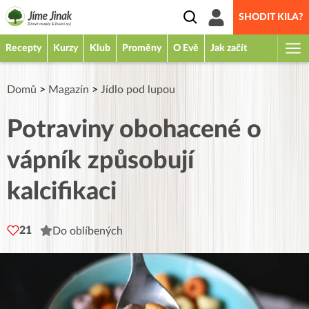
SHODIT KILA?
Recepty
Kurzy
Klub
Proměny
O Evě
Jak začít
Domů
>
Magazín
>
Jídlo pod lupou
Potraviny obohacené o
vápník způsobují
kalcifikaci
21
Do oblíbených