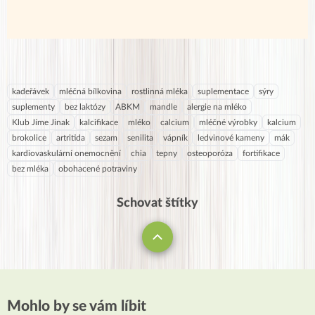
kadeřávek
mléčná bílkovina
rostlinná mléka
suplementace
sýry
suplementy
bez laktózy
ABKM
mandle
alergie na mléko
Klub Jíme Jinak
kalcifikace
mléko
calcium
mléčné výrobky
kalcium
brokolice
artritida
sezam
senilita
vápník
ledvinové kameny
mák
kardiovaskulární onemocnění
chia
tepny
osteoporóza
fortifikace
bez mléka
obohacené potraviny
Schovat štítky
Mohlo by se vám líbit