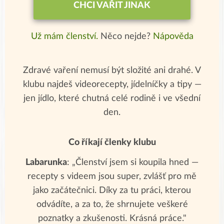
CHCI VAŘIT JINAK
Už mám členství.
Něco nejde?
Nápověda
Zdravé vaření nemusí být složité ani drahé. V
klubu najdeš videorecepty, jídelníčky a tipy —
jen jídlo, které chutná celé rodině i ve všední
den.
Co říkají členky klubu
Labarunka
: „Členství jsem si koupila hned —
recepty s videem jsou super, zvlášť pro mě
jako začátečnici. Díky za tu práci, kterou
odvádíte, a za to, že shrnujete veškeré
poznatky a zkušenosti. Krásná práce."