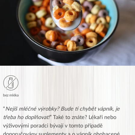
bez mléka
“
Nejíš mléčné výrobky? Bude ti chybět vápník, je
třeba ho doplňovat!
” Také to znáte? Lékaři nebo
výživovými poradci bývají v tomto případě
doporučovány suplementy a o vápník obohacené