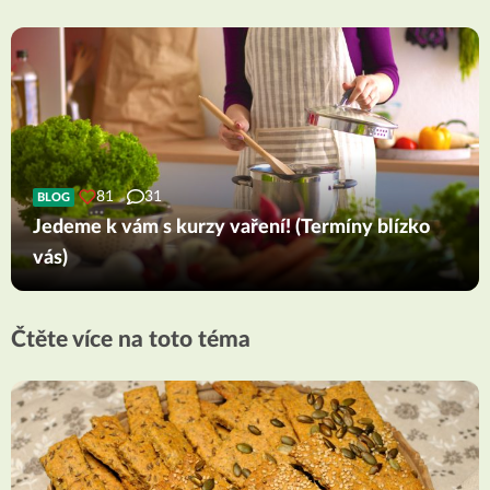
81
31
BLOG
Jedeme k vám s kurzy vaření! (Termíny blízko
vás)
Čtěte více na toto téma