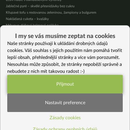
Jablečné pyré – skvělé přesnídávky bez cukru
Křupavé tofu s restovanou zeleninou, žampiony a bulgurem
Nakládaná cuketa – kvašáky
Mrkvovo-dýňová krémová polévka
Osvěžující kuskus
I my se vás musíme zeptat na cookies
Osvěžující čaj s citronovými bylinkami
Naše stránky používají k ukládání drobných údajů
Nepečený jablečný dort s rybízem
cookies. Váš souhlas s jejich použitím nám pomáhá tvořit
lepší obsah, přehlednější stránky a více vám porozumět.
Vybrané recepty
Nesouhlas může způsobit, že stránky nepoběží správně a
Tchýniny jazyky
nebudete z nich mít takovou radost :-)
Cupcake s čokoládou a řepou
Nudle s brokolicovým pestem a fazolemi
Přijmout
Květáková rýže s quinoou
Funkční nastavení potřebujeme (vždy
Polévka z pečeného česneku
aktivní)
Houbové ravioli (fotopostup)
Nastavit preference
Polévka z bílé quinoi
Chlebové placky se semínky (bez lepku)
Zásady cookies
Statistiky pro lepší obsah
Kynutý štrúdl z kvásku
Naše nejoblíbenější pickles
Zásady ochrany osobních údajů