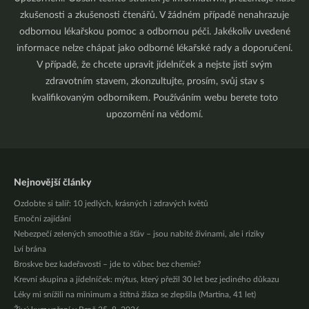
zkušenosti a zkušenosti čtenářů. V žádném případě nenahrazuje
odbornou lékařskou pomoc a odbornou péči. Jakékoliv uvedené
informace nelze chápat jako odborné lékařské rady a doporučení.
V případě, že chcete upravit jídelníček a nejste jistí svým
zdravotním stavem, zkonzultujte, prosím, svůj stav s
kvalifikovaným odborníkem. Používáním webu berete toto
upozornění na vědomí.
Nejnovější články
Ozdobte si talíř: 10 jedlých, krásných i zdravých květů
Emoční zajídání
Nebezpečí zelených smoothie a šťáv – jsou nabité živinami, ale i riziky
Lví brána
Broskve bez kadeřavosti – jde to vůbec bez chemie?
Krevní skupina a jídelníček: mýtus, který přežil 30 let bez jediného důkazu
Léky mi snížili na minimum a štítná žláza se zlepšila (Martina, 41 let)