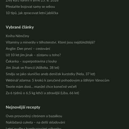
Živý kurz vaření v Brně 25. 8. 2026
Přestaňte bojovat samy se sebou
10 tipů, jak zpracovat letní jablíčka
Vybrané články
Kniha Němčiny
Vitamíny a minerály v těhotenství. Které jsou nejdůležitější?
Anglie: Den první – cestování
Už 10 let jím jinak – zůstanu u toho?
Čekanka – superpotravina z louky
Jím Jinak ve Francii (Alžběta, 38 let)
Směju se jako sluníčko aneb deníček kurzistky (Nela, 37 let)
Webinář zdarma: 5 kroků k zaručeně pohodovým a štíhlým Vánocům
Teorie mám dost… manžel chce konečně večeři
Za 6 týdnů o 6,5 kg lehčí a zdravější (Líba, 66 let)
Nejnovější recepty
Oves provoněný citrónem a bazalkou
Nakládaná cuketa – na delší skladování
Letní nudle s bambusovými výhonky