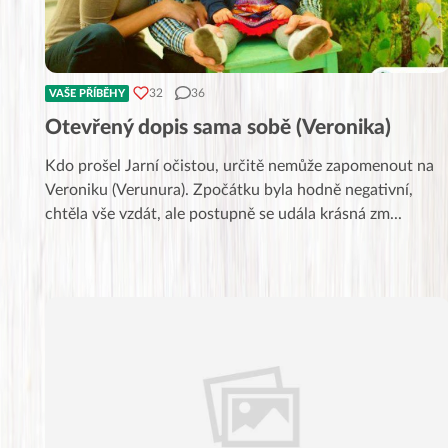
32
36
VAŠE PŘÍBĚHY
Otevřený dopis sama sobě (Veronika)
Kdo prošel Jarní očistou, určitě nemůže zapomenout na
Veroniku (Verunura). Zpočátku byla hodně negativní,
chtěla vše vzdát, ale postupně se udála krásná zm
...