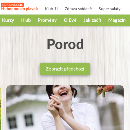
Hubneme do plavek
Klub JJ
Zdravá snídaně
Super saláty
Kurzy
Klub
Proměny
O Evě
Jak začít
Magazín
Porod
Zobrazit předchozí