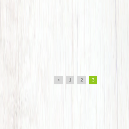
<
1
2
3