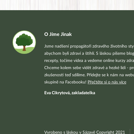
O Jíme Jinak
Jsme nadšení propagátoři zdravého životního styl
abychom byli zdraví a štíhlí. S láskou píšeme blo
recepty, točíme videa a vedeme online kurzy zdra
Chceme kolem sebe vidět zdravé a hezké lidi - pr
zkušenosti teď sdílíme. Přidejte se k nám na we
skupině na Facebooku!
Přečtěte si o nás více
Eva Cikrytová, zakladatelka
Vyrobeno s láskou v Sázavě Copyright 2021