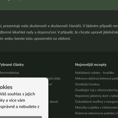
ní, prezentuje naše zkušenosti a zkušenosti čtenářů. V žádném případě 
orné lékařské rady a doporučení. V případě, že chcete upravit jídelníček 
ním webu berete toto upozornění na vědomí.
ybrané články
Nejnovější recepty
ononukleóza
Nakládaná cuketa – kvašáky
o jíst při průjmu aneb recepty na dietní jídla
Mrkvovo-dýňová krémová pol
rvní online festival končí – Děkujeme!
Osvěžující kuskus
okies
ořské řasy místo pilulek
Osvěžující čaj s citronovými b
Váš souhlas s jejich
á, minimalista – III.díl
Nepečený jablečný dort s rybí
nky a více vám
olest těla a únava: 5 tipů, jak se jich zbavit
Čokoládové muffiny s mango
 správně a nebudete z
á, minimalista – II.díl
Meruňky a jablka v citrónovém
žívám si útlumeček
Krémová zeleninová polévka s