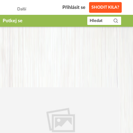
Přihlásit se
SHODIT KILA?
Další
Potkej se
Hledat