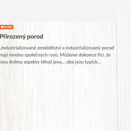
KURZ
Přirozený porod
„Industrializované zemědělství a industrializovaný porod
mají mnoho společných rysů. Můžeme dokonce říci, že
jsou dvěma aspekty téhož jevu… oba jsou typick
...