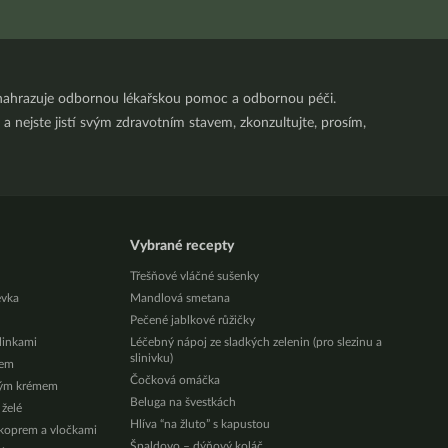
nenahrazuje odbornou lékařskou pomoc a odbornou péči.
a nejste jistí svým zdravotním stavem, zkonzultujte, prosím,
Vybrané recepty
Třešňové vláčné sušenky
évka
Mandlová smetana
Pečené jablkové růžičky
ylinkami
Léčebný nápoj ze sladkých zelenin (pro slezinu a
slinivku)
zem
Čočková omáčka
vým krémem
Beluga na švestkách
 želé
Hlíva “na žluto” s kapustou
 koprem a vločkami
Špaldovo – dýňový koláč