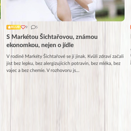
9
5
KLUB
S Markétou Šichtařovou, známou
ekonomkou, nejen o jídle
V rodině Markéty Šichtařové se jí jinak. Kvůli zdraví začali
jíst bez lepku, bez alergizujících potravin, bez mléka, bez
vajec a bez chemie. V rozhovoru js
...