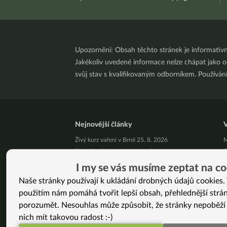
Upozornění: Obsah těchto stránek je informativ
Jakékoliv uvedené informace nelze chápat jako odb
svůj stav s kvalifikovaným odborníkem. Používá
Nejnovější články
V
Živý kurz vaření v Brně 25. 8. 2026
M
Přestaňte bojovat samy se sebou
C
10 tipů, jak zpracovat letní jablíčka
P
I my se vás musíme zeptat na co
Už vás unavuje, že někdo pořád řeší, jak byste
M
Naše stránky používají k ukládání drobných údajů cookies. 
měla vypadat?
J
použitím nám pomáhá tvořit lepší obsah, přehlednější strá
Pět kilo mít a nemít je podstatný rozdíl!
B
Jak podpořit své zdraví v srpnu
porozumět. Nesouhlas může způsobit, že stránky nepoběží
J
Nezměnila jsem jen jídelníček. Změnila jsem celý
nich mít takovou radost :-)
U
svůj život. (Jana, 46 let)