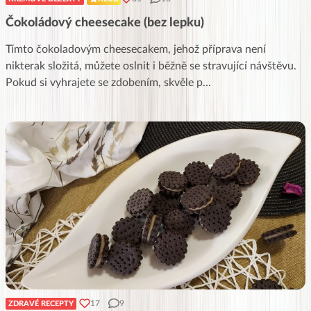
Čokoládový cheesecake (bez lepku)
Tímto čokoladovým cheesecakem, jehož příprava není
nikterak složitá, můžete oslnit i běžně se stravující návštěvu.
Pokud si vyhrajete se zdobením, skvěle p
...
17
9
ZDRAVÉ RECEPTY