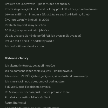
Broskve bez kadeřavosti – jde to vůbec bez chemie?
Krevní skupina a jídelníček: mýtus, který přežil 30 let bez jediného důkazu
Léky mi snížili na minimum a štítná žláza se zlepšila (Martina, 41 let)
Živý kurz vaření v Brně 25. 8. 2026
Přestaňte bojovat samy se sebou
10 tipů, jak zpracovat letní jablíčka
Už vás unavuje, že někdo pořád řeší, jak byste měla vypadat?
Pět kilo mít a nemít je podstatný rozdíl!
Jak podpořit své zdraví v srpnu
Vybrané články
Jak alternativně postupovat při horečce
Jak na domácnost bez chemie a jedů – knižní novinka
Jste element ZEMĚ? Zjistěte, jací jste a jak se dostat do rovnováhy
Jak jsme strávili noc s bezdomovci pod mostem
5 důvodů, proč jíst olejnatá semínka
Po Masopustu přichází půst – šance pro naše zdraví
Pozvánka na festival Miluj svůj život
Retro: Braňte se!