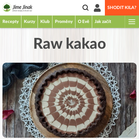
SHODIT KILA?
Recepty
Kurzy
Klub
Proměny
O Evě
Jak začít
Raw kakao