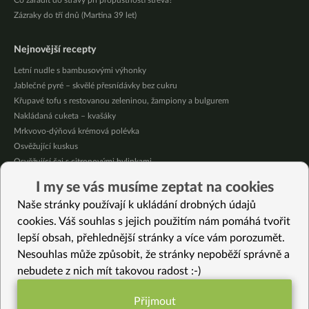
Co zařadit do stravy při propustnosti střeva?
Zázraky do tří dnů (Martina 39 let)
Nejnovější recepty
Letní nudle s bambusovými výhonky
Jablečné pyré – skvělé přesnídávky bez cukru
Křupavé tofu s restovanou zeleninou, žampiony a bulgurem
Nakládaná cuketa – kvašáky
Mrkvovo-dýňová krémová polévka
Osvěžující kuskus
Osvěžující čaj s citronovými bylinkami
Nepečený jablečný dort s rybízem
I my se vás musíme zeptat na cookies
Čokoládové muffiny s mangovým krémem
Naše stránky používají k ukládání drobných údajů
Meruňky a jablka v citrónovém želé
cookies. Váš souhlas s jejich použitím nám pomáhá tvořit
lepší obsah, přehlednější stránky a více vám porozumět.
Vybrané recepty
Nesouhlas může způsobit, že stránky nepoběží správně a
Kešu sýr s koprem
nebudete z nich mít takovou radost :-)
Lotos v kuchyni – léčí kašel a posiluje plíce
Jablkový koláč s datlovou drobenkou
Přijmout
Plněné datle