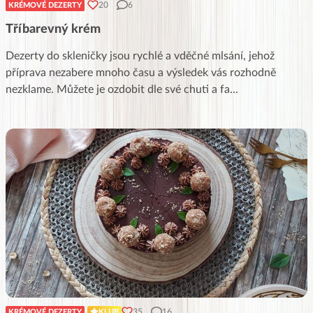
20
6
KRÉMOVÉ DEZERTY
Tříbarevný krém
Dezerty do skleničky jsou rychlé a vděčné mlsání, jehož
příprava nezabere mnoho času a výsledek vás rozhodně
nezklame. Můžete je ozdobit dle své chuti a fa
...
35
16
KRÉMOVÉ DEZERTY
KLUB