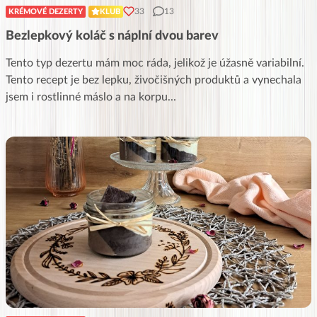
33
13
KRÉMOVÉ DEZERTY
KLUB
Bezlepkový koláč s náplní dvou barev
Tento typ dezertu mám moc ráda, jelikož je úžasně variabilní.
Tento recept je bez lepku, živočišných produktů a vynechala
jsem i rostlinné máslo a na korpu
...