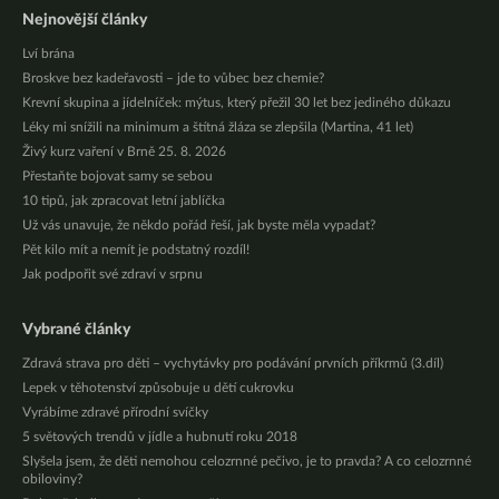
Nejnovější články
Lví brána
Broskve bez kadeřavosti – jde to vůbec bez chemie?
Krevní skupina a jídelníček: mýtus, který přežil 30 let bez jediného důkazu
Léky mi snížili na minimum a štítná žláza se zlepšila (Martina, 41 let)
Živý kurz vaření v Brně 25. 8. 2026
Přestaňte bojovat samy se sebou
10 tipů, jak zpracovat letní jablíčka
Už vás unavuje, že někdo pořád řeší, jak byste měla vypadat?
Pět kilo mít a nemít je podstatný rozdíl!
Jak podpořit své zdraví v srpnu
Vybrané články
Zdravá strava pro děti – vychytávky pro podávání prvních příkrmů (3.díl)
Lepek v těhotenství způsobuje u dětí cukrovku
Vyrábíme zdravé přírodní svíčky
5 světových trendů v jídle a hubnutí roku 2018
Slyšela jsem, že děti nemohou celozrnné pečivo, je to pravda? A co celozrnné
obiloviny?