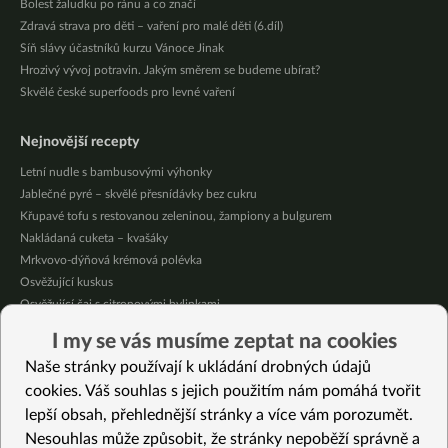
Bolest žaludku po ránu a co značí
Zdravá strava pro děti – vaření pro malé děti (6.díl)
Síň slávy účastníků kurzu Vánoce Jinak
Hrozivý vývoj potravin. Jakým směrem se budeme ubírat?
Skvělé české superfoods pro levné vaření
Nejnovější recepty
Letní nudle s bambusovými výhonky
Jablečné pyré – skvělé přesnídávky bez cukru
Křupavé tofu s restovanou zeleninou, žampiony a bulgurem
Nakládaná cuketa – kvašáky
Mrkvovo-dýňová krémová polévka
Osvěžující kuskus
Osvěžující čaj s citronovými bylinkami
Nepečený jablečný dort s rybízem
I my se vás musíme zeptat na cookies
Čokoládové muffiny s mangovým krémem
Naše stránky používají k ukládání drobných údajů
Meruňky a jablka v citrónovém želé
cookies. Váš souhlas s jejich použitím nám pomáhá tvořit
lepší obsah, přehlednější stránky a více vám porozumět.
Vybrané recepty
Nesouhlas může způsobit, že stránky nepoběží správně a