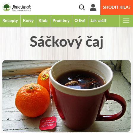
SHODIT KILA?
Recepty
Kurzy
Klub
Proměny
O Evě
Jak začít
Sáčkový čaj