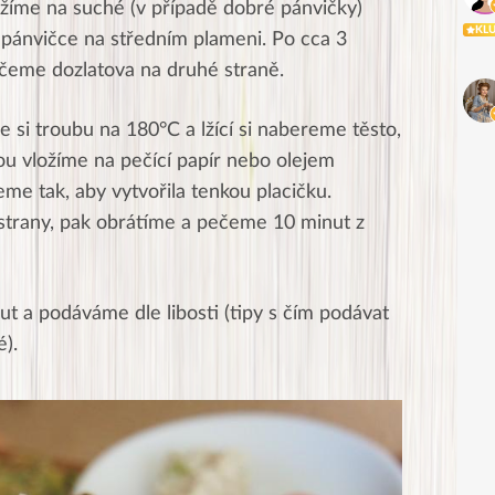
žíme na suché (v případě dobré pánvičky)
KL
pánvičce na středním plameni. Po cca 3
čeme dozlatova na druhé straně.
 si troubu na 180°C a lžící si nabereme těsto,
ou vložíme na pečící papír nebo olejem
e tak, aby vytvořila tenkou placičku.
strany, pak obrátíme a pečeme 10 minut z
 a podáváme dle libosti (tipy s čím podávat
é).