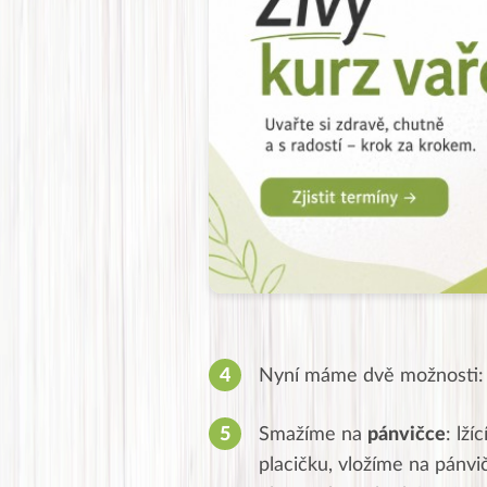
Nyní máme dvě možnosti: 
Smažíme na
pánvičce
: lž
placičku, vložíme na pánvi