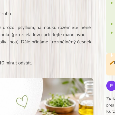
hrubo.
 droždí, psyllium, na mouku rozemleté lněné
mouku (pro zcela low carb dejte mandlovou,
oliv jinou). Dále přidáme i rozmělněný česnek,
0 minut odstát.
Jana
J
P
★★★★★
Moc Vám všem děkuji za krásný pátek,
Za 1
obzvlášť velké poděkování, obdiv a
přes
uznání pro hlavní dvojici Peťa a Gábi!! 👏
Kurz