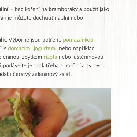
ální
– bez koření na bramboráky a použít jako
Pak je můžete dochutit náplní nebo
lit
. Výborné jsou potřené
pomazánkou
,
”
, s
domácím “jogurtem”
nebo například
eleninou, zbytkem
rizota
nebo luštěninovou
i podávejte jen tak třeba s hořčicí a syrovou
dat i čerstvý zeleninový salát.