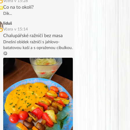
Včera v 15:28
Co na to okolí?
UB
Dik...
liduš
Včera v 15:14
Chalupářské ražničí bez masa
Dnešní obídek ražniči s jahlovo-
batatovou kaší a s opraženou cibulkou.
😋