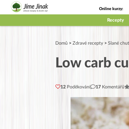
Online kurzy:
Jak na babičky
Recepty
Domů
>
Zdravé recepty
>
Slané chu
Low carb c
12
Poděkování
17
Komentářů