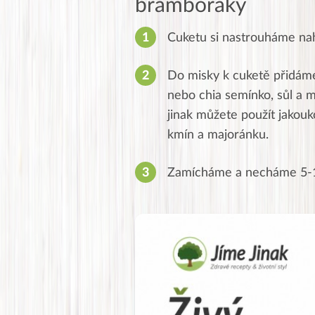
bramboráky
Cuketu si nastrouháme na
Do misky k cuketě přidáme
nebo chia semínko, sůl a 
jinak můžete použít jakouk
kmín a majoránku.
Zamícháme a necháme 5-1