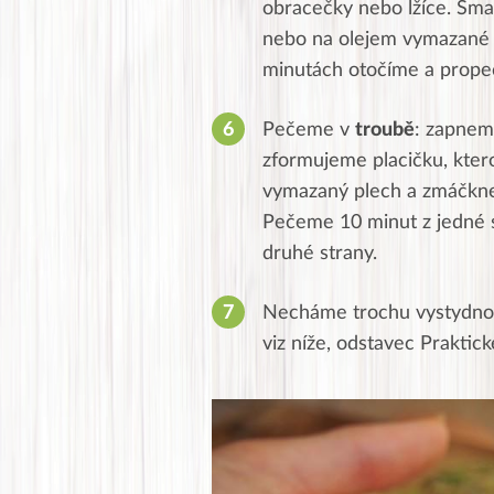
obracečky nebo lžíce. Sma
nebo na olejem vymazané 
minutách otočíme a prope
Pečeme v
troubě
: zapneme
zformujeme placičku, kter
vymazaný plech a zmáčknem
Pečeme 10 minut z jedné 
druhé strany.
Necháme trochu vystydnout
viz níže, odstavec Praktick