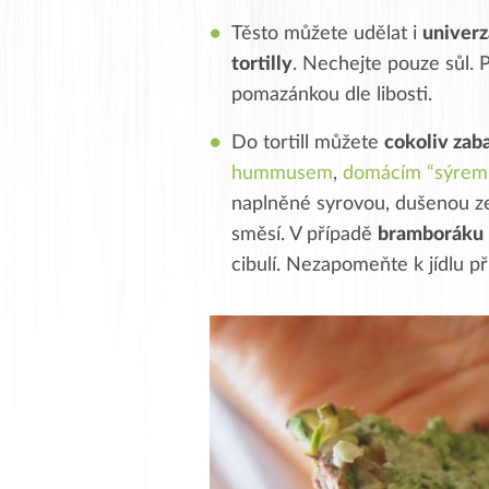
Těsto můžete udělat i
univerz
tortilly
. Nechejte pouze sůl. 
pomazánkou dle libosti.
Do tortill můžete
cokoliv zaba
hummusem
,
domácím “sýrem
naplněné syrovou, dušenou z
směsí. V případě
bramboráku
cibulí. Nezapomeňte k jídlu při