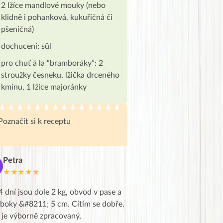
2 lžíce mandlové mouky (nebo
klidně i pohanková, kukuřičná či
pšeničná)
dochucení: sůl
pro chuť á la “bramboráky”: 2
stroužky česneku, lžička drceného
kmínu, 1 lžíce majoránky
Poznačit si k receptu
Petra
Marie
M
★★★★★
★★★★★
4 dní jsou dole 2 kg, obvod v pase a
Dnes jsem to konečně vytáh
 boky &#8211; 5 cm. Cítím se dobře.
zapadlé pošty a poslechla j
 je výborně zpracovaný,
videa od EVY. Koho by nepř