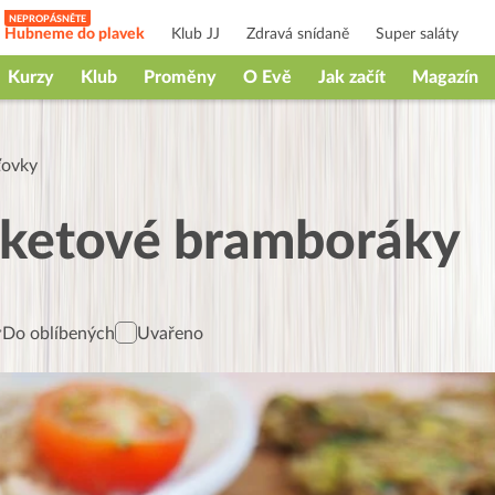
Hubneme do plavek
Klub JJ
Zdravá snídaně
Super saláty
Kurzy
Klub
Proměny
O Evě
Jak začít
Magazín
ťovky
uketové bramboráky
Do oblíbených
Uvařeno