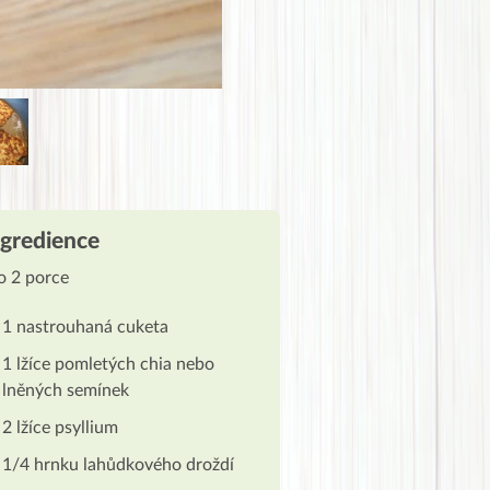
ngredience
o 2 porce
1 nastrouhaná cuketa
1 lžíce pomletých chia nebo
lněných semínek
2 lžíce psyllium
1/4 hrnku lahůdkového droždí