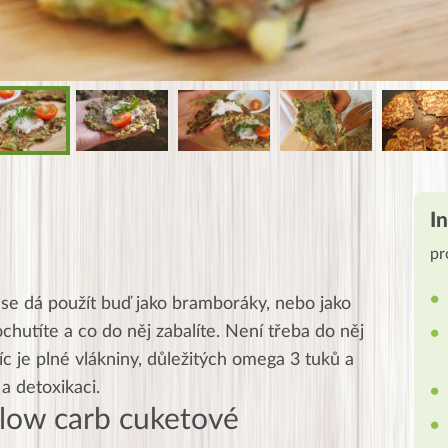
I
pr
é se dá použít buď jako bramboráky, nebo jako
 ochutíte a co do něj zabalíte. Není třeba do něj
c je plné vlákniny, důležitých omega 3 tuků a
a detoxikaci.
 low carb cuketové