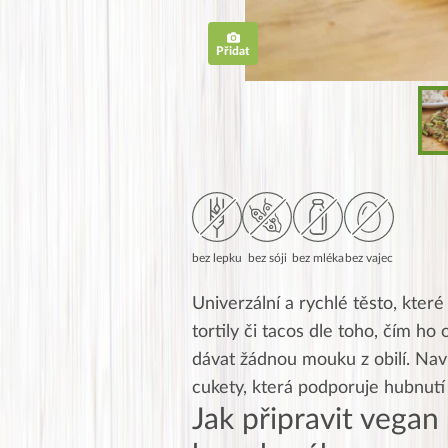
Přidat
bez lepku
bez sóji
bez mléka
bez vajec
Univerzální a rychlé těsto, kter
tortily či tacos dle toho, čím ho
dávat žádnou mouku z obilí. Naví
cukety, která podporuje hubnutí 
Jak připravit vegan