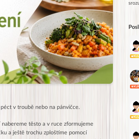
Posílá…
sroz
Pos
KL
KU
péct v troubě nebo na pánvičce.
KL
ící nabereme těsto a v ruce zformujeme
čku a ještě trochu zploštíme pomocí