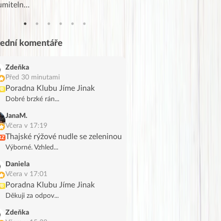
umiteln…
tahl…
lední komentáře
Zdeňka
Před 30 minutami
Poradna Klubu Jíme Jinak
UB
Dobré brzké rán...
JanaM.
Včera v 17:19
Thajské rýžové nudle se zeleninou
RZ
Výborné. Vzhled...
Daniela
Včera v 17:01
Poradna Klubu Jíme Jinak
UB
Děkuji za odpov...
Zdeňka