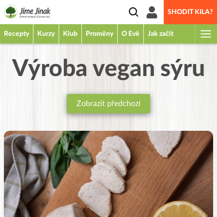
SHODIT KILA?
Recepty
Kurzy
Klub
Proměny
O Evě
Jak začít
Výroba vegan sýru
Zobrazit předchozí