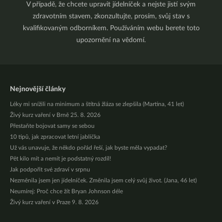
V případě, že chcete upravit jídelníček a nejste jistí svým
zdravotním stavem, zkonzultujte, prosím, svůj stav s
kvalifikovaným odborníkem. Používáním webu berete toto
upozornění na vědomí.
Nejnovější články
Léky mi snížili na minimum a štítná žláza se zlepšila (Martina, 41 let)
Živý kurz vaření v Brně 25. 8. 2026
Přestaňte bojovat samy se sebou
10 tipů, jak zpracovat letní jablíčka
Už vás unavuje, že někdo pořád řeší, jak byste měla vypadat?
Pět kilo mít a nemít je podstatný rozdíl!
Jak podpořit své zdraví v srpnu
Nezměnila jsem jen jídelníček. Změnila jsem celý svůj život. (Jana, 46 let)
Neumírej: Proč chce žít Bryan Johnson déle
Živý kurz vaření v Praze 9. 8. 2026