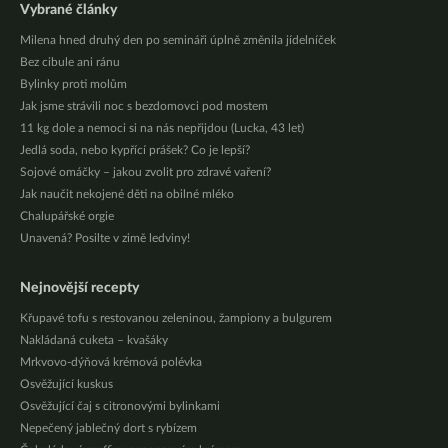
Vybrané články
Milena hned druhý den po semináři úplně změnila jídelníček
Bez cibule ani ránu
Bylinky proti molům
Jak jsme strávili noc s bezdomovci pod mostem
11 kg dole a nemoci si na nás nepřijdou (Lucka, 43 let)
Jedlá soda, nebo kypřící prášek? Co je lepší?
Sojové omáčky – jakou zvolit pro zdravé vaření?
Jak naučit nekojené děti na obilné mléko
Chalupářské orgie
Unavená? Posilte v zimě ledviny!
Nejnovější recepty
Křupavé tofu s restovanou zeleninou, žampiony a bulgurem
Nakládaná cuketa – kvašáky
Mrkvovo-dýňová krémová polévka
Osvěžující kuskus
Osvěžující čaj s citronovými bylinkami
Nepečený jablečný dort s rybízem