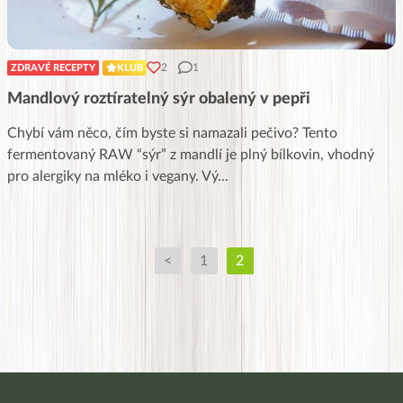
2
1
ZDRAVÉ RECEPTY
KLUB
Mandlový roztíratelný sýr obalený v pepři
Chybí vám něco, čím byste si namazali pečivo? Tento
fermentovaný RAW “sýr” z mandlí je plný bílkovin, vhodný
pro alergiky na mléko i vegany. Vý
...
<
1
2