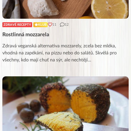
11
12
ZDRAVÉ RECEPTY
KLUB
Rostlinná mozzarela
Zdravá veganská alternativa mozzarely, zcela bez mléka,
vhodná na zapékání, na pizzu nebo do salátů. Skvělá pro
všechny, kdo mají chuť na sýr, ale nechtějí
...