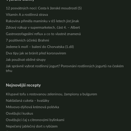
12 posvátných nocí: Cesta k ženské moudrosti (5)
Vitamín A a rostlinná strava
Rakovina přiměla maminku v 65 letech jíst jinak
Zdravý nákup v supermarketech, část 4. – Albert
Gastroezofageální reflux a co to vlastně znamená
7 pozitivních účinků Brahmi
Jedeme k moři – balení do Chorvatska (1.díl)
Dva tipy jak se bránit před koronavirem
Jak používat obilné sirupy
Jak správně vybrat rostlinný jogurt? Porovnání rostlinných jogurtů na českém
trhu
Nejnovější recepty
Křupavé tofu s restovanou zeleninou, žampiony a bulgurem
Nakládaná cuketa – kvašáky
Mrkvovo-dýňová krémová polévka
Osvěžující kuskus
Osvěžující čaj s citronovými bylinkami
Nepečený jablečný dort s rybízem