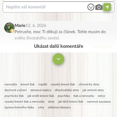
Marie
12. 6. 2026
Petrushe, moc Ti děkuji za článek. Tohle musím do
svého životaběhu zavést.
Ukázat další komentáře
Komentovat
nervozita
krevní tlak
napětí
vysoký krevní tlak
chronický stres
dechové cvičení
stresová reakce
dlouhodobý stres
jak zmírnit stres
psychický tlak
jak snížit krevní tlak
psychika
tlak a nervozita
srdce
vysoký krevní tlak a nervozita
stres
jak léčit krevní tlak
nervová soustava
úprava krevního tlaku
cévy
vědomá relaxace