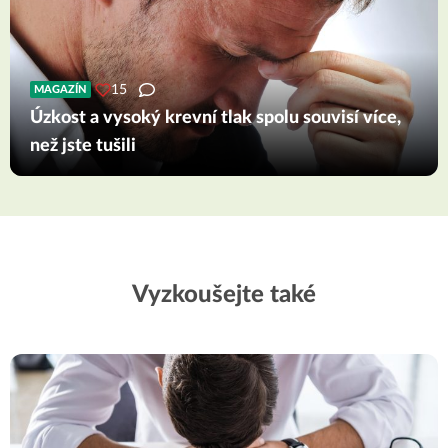
15
MAGAZÍN
Úzkost a vysoký krevní tlak spolu souvisí více,
než jste tušili
Vyzkoušejte také