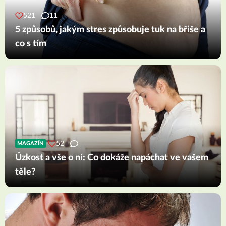
521
11
5 způsobů, jakým stres způsobuje tuk na břiše a
co s tím
52
MAGAZÍN
Úzkost a vše o ní: Co dokáže napáchat ve vašem
těle?