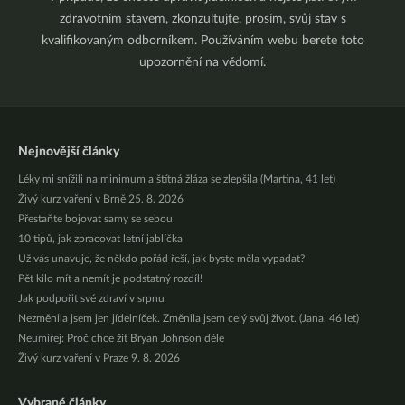
zdravotním stavem, zkonzultujte, prosím, svůj stav s
kvalifikovaným odborníkem. Používáním webu berete toto
upozornění na vědomí.
Nejnovější články
Léky mi snížili na minimum a štítná žláza se zlepšila (Martina, 41 let)
Živý kurz vaření v Brně 25. 8. 2026
Přestaňte bojovat samy se sebou
10 tipů, jak zpracovat letní jablíčka
Už vás unavuje, že někdo pořád řeší, jak byste měla vypadat?
Pět kilo mít a nemít je podstatný rozdíl!
Jak podpořit své zdraví v srpnu
Nezměnila jsem jen jídelníček. Změnila jsem celý svůj život. (Jana, 46 let)
Neumírej: Proč chce žít Bryan Johnson déle
Živý kurz vaření v Praze 9. 8. 2026
Vybrané články