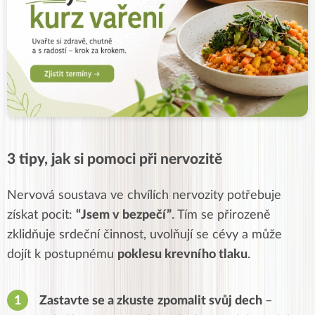
3 tipy, jak si pomoci při nervozitě
Nervová soustava ve chvílích nervozity potřebuje
získat pocit:
“Jsem v bezpečí”
.
Tím se přirozeně
zklidňuje srdeční činnost, uvolňují se cévy a může
dojít k postupnému
poklesu krevního tlaku
.
Zastavte se a zkuste
zpomalit
svůj
dech
–