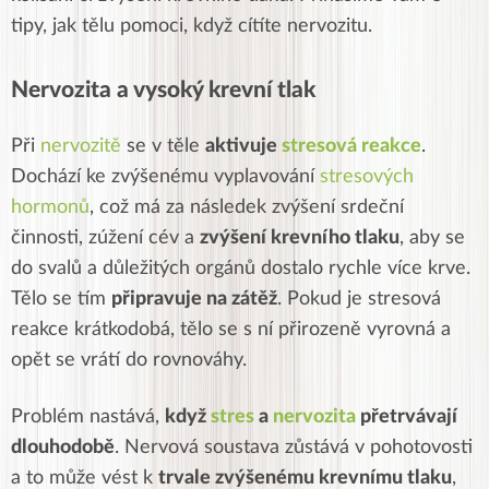
tipy, jak tělu pomoci, když cítíte nervozitu.
Nervozita a vysoký krevní tlak
Při
nervozitě
se v těle
aktivuje
stresová reakce
.
Dochází ke zvýšenému vyplavování
stresových
hormonů
, což má za následek zvýšení srdeční
činnosti, zúžení cév a
zvýšení krevního tlaku
, aby se
do svalů a důležitých orgánů dostalo rychle více krve.
Tělo se tím
připravuje na zátěž
. Pokud je stresová
reakce krátkodobá, tělo se s ní přirozeně vyrovná a
opět se vrátí do rovnováhy.
Problém nastává,
když
stres
a
nervozita
přetrvávají
dlouhodobě
. Nervová soustava zůstává v pohotovosti
a to může vést k
trvale zvýšenému krevnímu tlaku
,