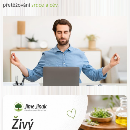
přetěžování
srdce a cév
.