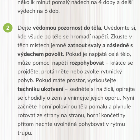
n
ěkolik minut pomalý nádech na 4 doby a delší
výdech na 6 dob.
Dejte
vědomou pozornost do těla
. Uvědomte si,
kde všude po těle se hromadí napětí. Zkuste v
těch místech jemně
zatnout svaly a následně s
výdechem povolit
. Pokud je napjaté celé tělo,
může pomoci napětí
rozpohybovat
– krátce se
projděte, protáhněte nebo zvolte rytmický
pohyb. Pokud máte prostor, vyzkoušejte
techniku ukotvení
– sedněte si na židli, opírejte
se chodidly o zem a vnímejte jejich oporu. Nyní
začněte horní polovinou těla pomalu a plynule
rotovat ze strany na stranu, horní končetiny
přitom nechte uvolněně pohybovat v rytmu
trupu.