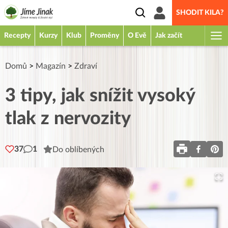
SHODIT KILA?
Recepty
Kurzy
Klub
Proměny
O Evě
Jak začít
Domů
>
Magazín
>
Zdraví
3 tipy, jak snížit vysoký
tlak z nervozity
37
1
Do oblíbených