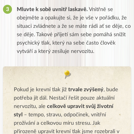
Mluvte k sobě uvnitř laskavě.
Vnitřně se
obejměte a opakujte si, že je vše v pořádku, že
situaci zvládnete a že se máte rádi ať se děje, co
se děje. Takové přijetí sám sebe pomáhá snížit
psychický tlak, který na sebe často člověk
vytváří a který zesiluje nervozitu.
Pokud je krevní tlak již
trvale zvýšený
, bude
potřeba jít dál. Nestačí řešit pouze aktuální
nervozitu, ale
celkově upravit svůj životní
styl
– tempo, stravu, odpočinek, vnitřní
prožívání a celkovou míru stresu. Jak
přirozeně upravit krevní tlak jsme rozebrali v