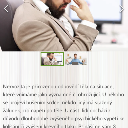
Nervozita je přirozenou odpovědí těla na situace,
které vnímáme jako významné či ohrožující. U někoho
se projeví bušením srdce, někdo jiný má stažený
žaludek, cítí napětí po těle. U části lidí dochází z
důvodu dlouhodobě zvýšeného psychického vypětí ke
kolísání či zvýšení krevního tlaku. Přinášíme vám 3