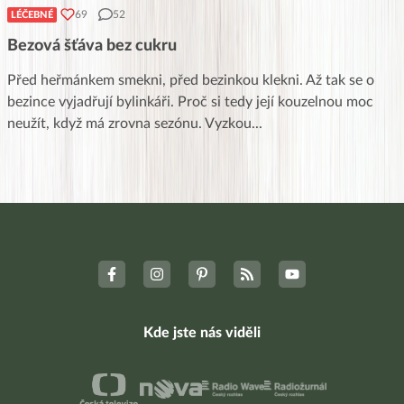
69
52
LÉČEBNÉ
Bezová šťáva bez cukru
Před heřmánkem smekni, před bezinkou klekni. Až tak se o
bezince vyjadřují bylinkáři. Proč si tedy její kouzelnou moc
neužít, když má zrovna sezónu. Vyzkou
...
Kde jste nás viděli