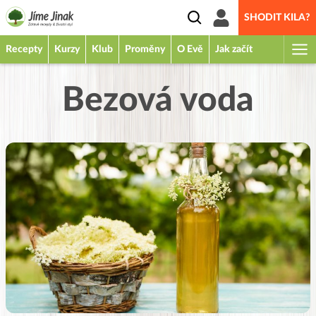
SHODIT KILA?
Recepty
Kurzy
Klub
Proměny
O Evě
Jak začít
Bezová voda