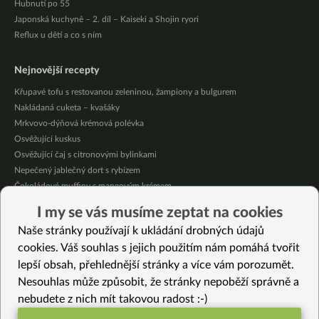
Hubnutí po 55
Japonská kuchyně – 2. díl – Kaiseki a Shojin ryori
Reflux u dětí a co s ním
Nejnovější recepty
Křupavé tofu s restovanou zeleninou, žampiony a bulgurem
Nakládaná cuketa – kvašáky
Mrkvovo-dýňová krémová polévka
Osvěžující kuskus
Osvěžující čaj s citronovými bylinkami
Nepečený jablečný dort s rybízem
Čokoládové muffiny s mangovým krémem
Meruňky a jablka v citrónovém želé
I my se vás musíme zeptat na cookies
Krémová zeleninová polévka s koprem a vločkami
Naše stránky používají k ukládání drobných údajů
Celozrnná rýže basmati se zeleninou
cookies. Váš souhlas s jejich použitím nám pomáhá tvořit
lepší obsah, přehlednější stránky a více vám porozumět.
Vybrané recepty
Nesouhlas může způsobit, že stránky nepoběží správně a
Chleba ve “vajíčku” (vegan)
nebudete z nich mít takovou radost :-)
Kváskový chléb strakatá “Milka”