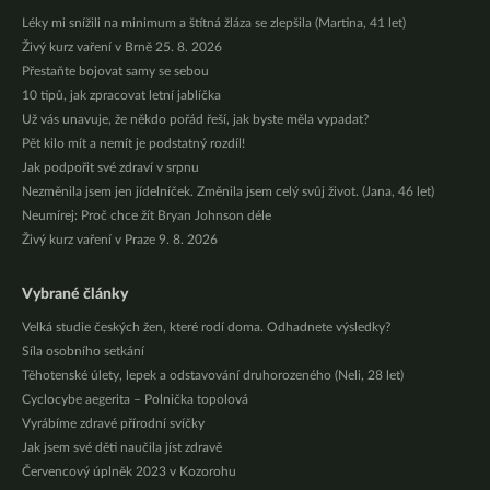
Léky mi snížili na minimum a štítná žláza se zlepšila (Martina, 41 let)
Živý kurz vaření v Brně 25. 8. 2026
Přestaňte bojovat samy se sebou
10 tipů, jak zpracovat letní jablíčka
Už vás unavuje, že někdo pořád řeší, jak byste měla vypadat?
Pět kilo mít a nemít je podstatný rozdíl!
Jak podpořit své zdraví v srpnu
Nezměnila jsem jen jídelníček. Změnila jsem celý svůj život. (Jana, 46 let)
Neumírej: Proč chce žít Bryan Johnson déle
Živý kurz vaření v Praze 9. 8. 2026
Vybrané články
Velká studie českých žen, které rodí doma. Odhadnete výsledky?
Síla osobního setkání
Těhotenské úlety, lepek a odstavování druhorozeného (Neli, 28 let)
Cyclocybe aegerita – Polnička topolová
Vyrábíme zdravé přírodní svíčky
Jak jsem své děti naučila jíst zdravě
Červencový úplněk 2023 v Kozorohu