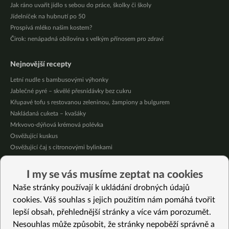
Jak ráno uvařit jídlo s sebou do práce, školky či školy
Jídelníček na hubnutí po 50
Prospívá mléko našim kostem?
Čirok: nenápadná obilovina s velkým přínosem pro zdraví
Nejnovější recepty
Letní nudle s bambusovými výhonky
Jablečné pyré – skvělé přesnídávky bez cukru
Křupavé tofu s restovanou zeleninou, žampiony a bulgurem
Nakládaná cuketa – kvašáky
Mrkvovo-dýňová krémová polévka
Osvěžující kuskus
Osvěžující čaj s citronovými bylinkami
Nepečený jablečný dort s rybízem
Čokoládové muffiny s mangovým krémem
I my se vás musíme zeptat na cookies
Meruňky a jablka v citrónovém želé
Naše stránky používají k ukládání drobných údajů
cookies. Váš souhlas s jejich použitím nám pomáhá tvořit
Vybrané recepty
lepší obsah, přehlednější stránky a více vám porozumět.
Bezlepkové knedlíky z jahel a rýže
Nesouhlas může způsobit, že stránky nepoběží správně a