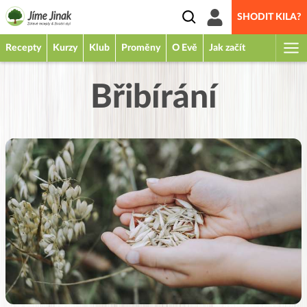
SHODIT KILA?
Recepty
Kurzy
Klub
Proměny
O Evě
Jak začít
Břibírání