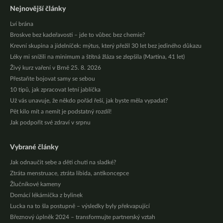
Nejnovější články
Lví brána
Broskve bez kadeřavosti – jde to vůbec bez chemie?
Krevní skupina a jídelníček: mýtus, který přežil 30 let bez jediného důkazu
Léky mi snížili na minimum a štítná žláza se zlepšila (Martina, 41 let)
Živý kurz vaření v Brně 25. 8. 2026
Přestaňte bojovat samy se sebou
10 tipů, jak zpracovat letní jablíčka
Už vás unavuje, že někdo pořád řeší, jak byste měla vypadat?
Pět kilo mít a nemít je podstatný rozdíl!
Jak podpořit své zdraví v srpnu
Vybrané články
Jak odnaučit sebe a děti chuti na sladké?
Ztráta menstruace, ztráta libida, antikoncepce
Žlučníkové kameny
Domácí lékárnička z bylinek
Lucka na to šla postupně – výsledky byly překvapující
Březnový úplněk 2024 – transformujte partnerský vztah