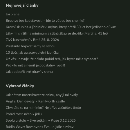
Nejnovější články
Lví brána
Broskve bez kadeřavosti – jde to vůbec bez chemie?
Krevní skupina a jídelníček: mýtus, který přežil 30 let bez jediného důkazu
Léky mi snížili na minimum a štítná žláza se zlepšila (Martina, 41 let)
Živý kurz vaření v Brně 25. 8. 2026
Přestaňte bojovat samy se sebou
10 tipů, jak zpracovat letní jablíčka
Už vás unavuje, že někdo pořád řeší, jak byste měla vypadat?
Pět kilo mít a nemít je podstatný rozdíl!
Jak podpořit své zdraví v srpnu
Vybrané články
Jak dětem naservírovat zeleninu, aby ji milovaly
Anglie: Den devátý – Kenilworth castle
Chystáte se na miminko? Nejdříve začněte s tímto
Pořád roste něco k jídlu
Spolu u stolu – živé setkání v Praze 3.12.2025
Rádio Wave: Rozhovor s Evou o jídle a zdraví