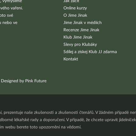
g, vymýšlíme
Jak začít
vého vaření.
Online kurzy
oto své
O Jíme Jinak
bu nebo ve
Jíme Jinak v médiích
Recenze Jíme Jinak
Klub Jíme Jinak
Slevy pro Klubáky
Sdílej a získej Klub JJ zdarma
Kontakt
Designed by Pink Future
ní, prezentuje naše zkušenosti a zkušenosti čtenářů. V žádném případě 
orné lékařské rady a doporučení. V případě, že chcete upravit jídelníček 
ním webu berete toto upozornění na vědomí.