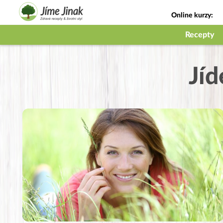
Online kurzy:
Jak na babičky
Recepty
Jíd