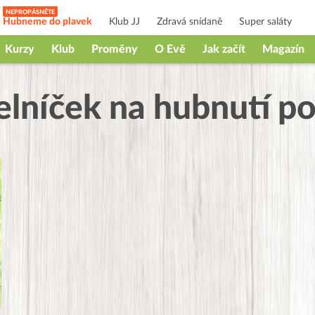
Hubneme do plavek
Klub JJ
Zdravá snídaně
Super saláty
Kurzy
Klub
Proměny
O Evě
Jak začít
Magazín
elníček na hubnutí p