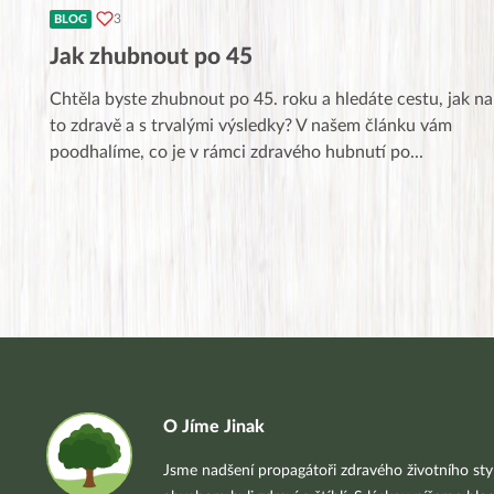
3
BLOG
Jak zhubnout po 45
Chtěla byste zhubnout po 45. roku a hledáte cestu, jak na
to zdravě a s trvalými výsledky? V našem článku vám
poodhalíme, co je v rámci zdravého hubnutí po
...
O Jíme Jinak
Jsme nadšení propagátoři zdravého životního styl