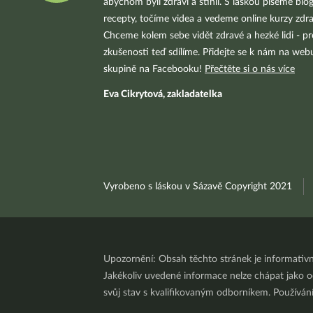
abychom byli zdraví a štíhlí. S láskou píšeme blo
recepty, točíme videa a vedeme online kurzy zdra
Chceme kolem sebe vidět zdravé a hezké lidi - pr
zkušenosti teď sdílíme. Přidejte se k nám na we
skupině na Facebooku!
Přečtěte si o nás více
Eva Cikrytová, zakladatelka
Vyrobeno s láskou v Sázavě Copyright 2021
Upozornění: Obsah těchto stránek je informativ
Jakékoliv uvedené informace nelze chápat jako odb
svůj stav s kvalifikovaným odborníkem. Používá