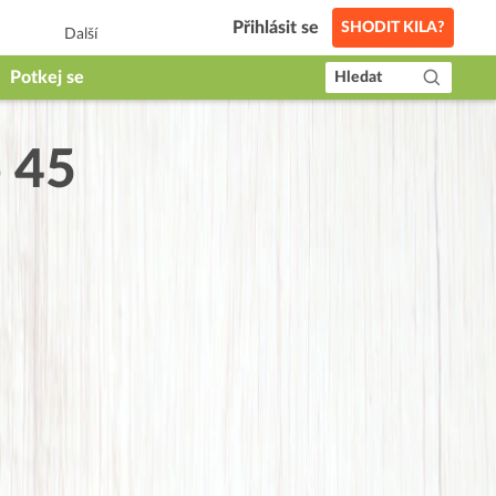
Přihlásit se
SHODIT KILA?
Další
Potkej se
Hledat
o 45