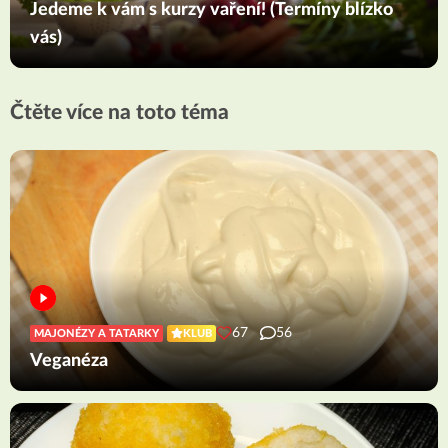
Jedeme k vám s kurzy vaření! (Termíny blízko
vás)
Čtěte více na toto téma
67
56
MAJONÉZY A TATARKY
KLUB
Veganéza