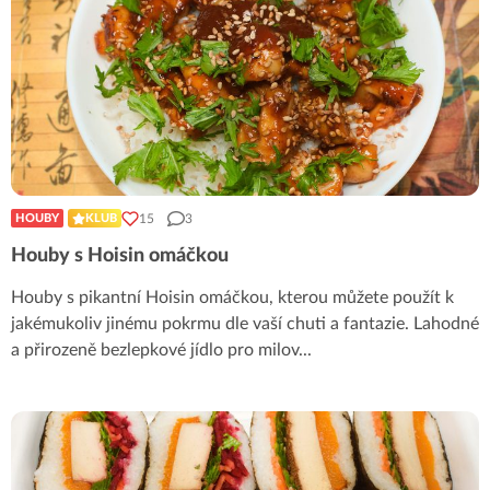
15
3
HOUBY
KLUB
Houby s Hoisin omáčkou
Houby s pikantní Hoisin omáčkou, kterou můžete použít k
jakémukoliv jinému pokrmu dle vaší chuti a fantazie. Lahodné
a přirozeně bezlepkové jídlo pro milov
...