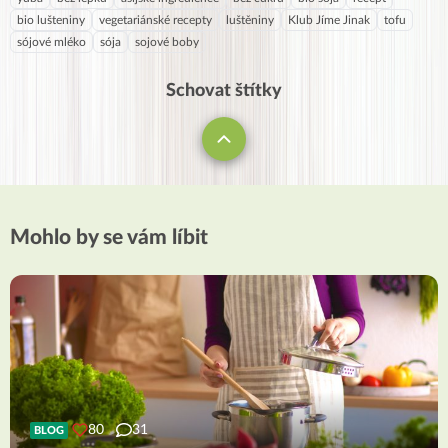
bio lušteniny
vegetariánské recepty
luštěniny
Klub Jíme Jinak
tofu
sójové mléko
sója
sojové boby
Schovat štítky
Mohlo by se vám líbit
80
31
BLOG