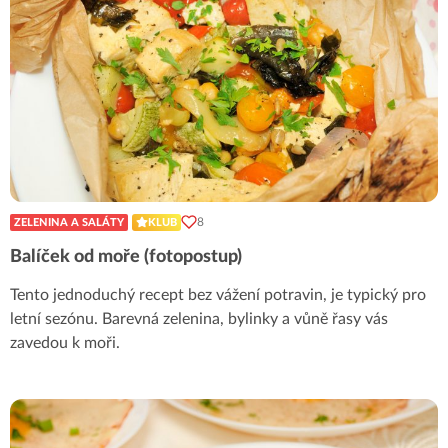
8
ZELENINA A SALÁTY
KLUB
Balíček od moře (fotopostup)
Tento jednoduchý recept bez vážení potravin, je typický pro
letní sezónu. Barevná zelenina, bylinky a vůně řasy vás
zavedou k moři.