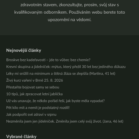
zdravotním stavem, zkonzultujte, prosím, svůj stav s
kvalifikovaným odborníkem. Používáním webu berete toto
upozornění na vědomí.
Nejnovější články
Broskve bez kadeřavosti – jde to vůbec bez chemie?
Krevní skupina a jídelníček: mýtus, který přežil 30 let bez jediného důkazu
Léky mi snížili na minimum a štítná žláza se zlepšila (Martina, 41 let)
Živý kurz vaření v Brně 25. 8. 2026
Přestaňte bojovat samy se sebou
10 tipů, jak zpracovat letní jablíčka
Už vás unavuje, že někdo pořád řeší, jak byste měla vypadat?
Pět kilo mít a nemít je podstatný rozdíl!
Jak podpořit své zdraví v srpnu
Nezměnila jsem jen jídelníček. Změnila jsem celý svůj život. (Jana, 46 let)
Vybrané články