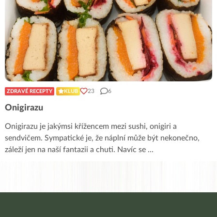
23
6
ZDRAVÉ RECEPTY
KLUB
Onigirazu
Onigirazu je jakýmsi křížencem mezi sushi, onigiri a
sendvičem. Sympatické je, že náplní může být nekonečno,
záleží jen na naší fantazii a chuti. Navíc se
...