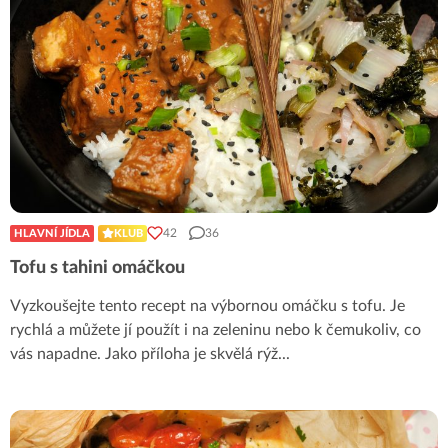
42
36
HLAVNÍ JÍDLA
KLUB
Tofu s tahini omáčkou
Vyzkoušejte tento recept na výbornou omáčku s tofu. Je
rychlá a můžete jí použít i na zeleninu nebo k čemukoliv, co
vás napadne. Jako příloha je skvělá rýž
...