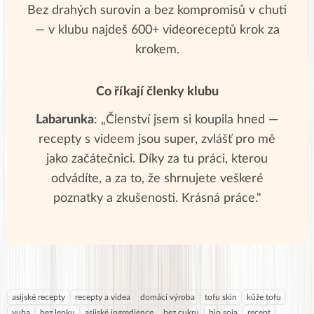
Bez drahých surovin a bez kompromisů v chuti
— v klubu najdeš 600+ videoreceptů krok za
krokem.
Co říkají členky klubu
Labarunka
: „Členství jsem si koupila hned —
recepty s videem jsou super, zvlášť pro mě
jako začátečnici. Díky za tu práci, kterou
odvádíte, a za to, že shrnujete veškeré
poznatky a zkušenosti. Krásná práce."
asijské recepty
recepty a videa
domácí výroba
tofu skin
kůže tofu
yuba
bez lepku
asijské ingredience
bez cukru
bio soja
recept