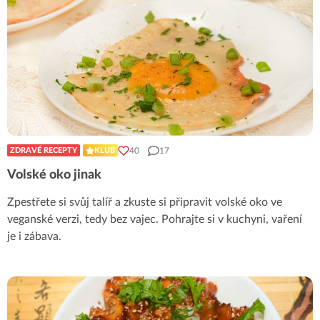
40
17
ZDRAVÉ RECEPTY
KLUB
Volské oko jinak
Zpestřete si svůj talíř a zkuste si připravit volské oko ve
veganské verzi, tedy bez vajec. Pohrajte si v kuchyni, vaření
je i zábava.