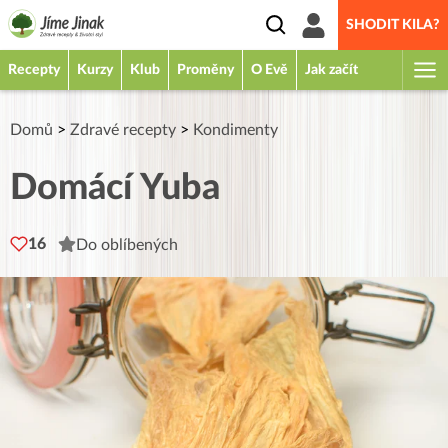
SHODIT KILA?
Recepty
Kurzy
Klub
Proměny
O Evě
Jak začít
Domů
>
Zdravé recepty
>
Kondimenty
Domácí Yuba
16
Do oblíbených