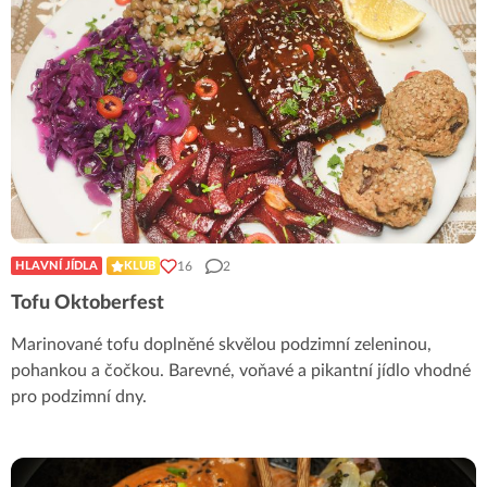
16
2
HLAVNÍ JÍDLA
KLUB
Tofu Oktoberfest
Marinované tofu doplněné skvělou podzimní zeleninou,
pohankou a čočkou. Barevné, voňavé a pikantní jídlo vhodné
pro podzimní dny.