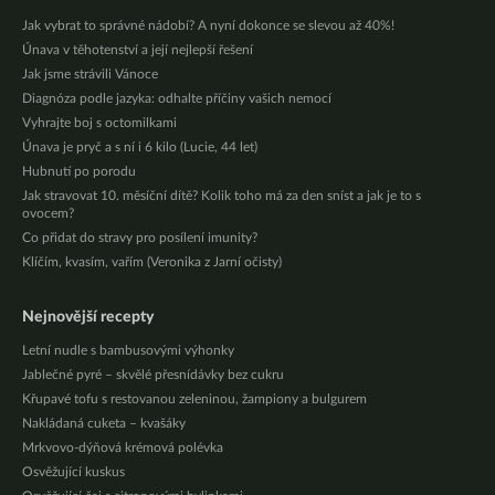
Jak vybrat to správné nádobí? A nyní dokonce se slevou až 40%!
Únava v těhotenství a její nejlepší řešení
Jak jsme strávili Vánoce
Diagnóza podle jazyka: odhalte příčiny vašich nemocí
Vyhrajte boj s octomilkami
Únava je pryč a s ní i 6 kilo (Lucie, 44 let)
Hubnutí po porodu
Jak stravovat 10. měsíční dítě? Kolik toho má za den sníst a jak je to s
ovocem?
Co přidat do stravy pro posílení imunity?
Klíčím, kvasím, vařím (Veronika z Jarní očisty)
Nejnovější recepty
Letní nudle s bambusovými výhonky
Jablečné pyré – skvělé přesnídávky bez cukru
Křupavé tofu s restovanou zeleninou, žampiony a bulgurem
Nakládaná cuketa – kvašáky
Mrkvovo-dýňová krémová polévka
Osvěžující kuskus