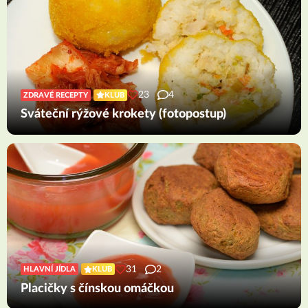
23
4
ZDRAVÉ RECEPTY
KLUB
Sváteční rýžové krokety (fotopostup)
31
2
HLAVNÍ JÍDLA
KLUB
Placičky s čínskou omáčkou