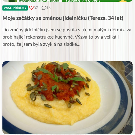
37
16
VAŠE PŘÍBĚHY
Moje začátky se změnou jídelníčku (Tereza, 34 let)
Do změny jídelníčku jsem se pustila s třemi malými dětmi a za
probíhající rekonstrukce kuchyně. Výzva to byla veliká i
proto, že jsem byla zvyklá na sladké
...