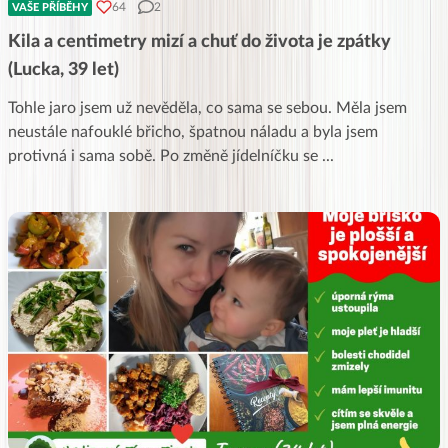
64
2
VAŠE PŘÍBĚHY
Kila a centimetry mizí a chuť do života je zpátky
(Lucka, 39 let)
Tohle jaro jsem už nevěděla, co sama se sebou. Měla jsem
neustále nafouklé břicho, špatnou náladu a byla jsem
protivná i sama sobě. Po změně jídelníčku se
...