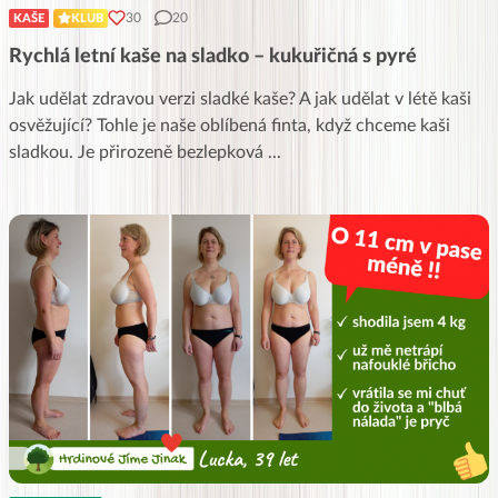
30
20
KAŠE
KLUB
Rychlá letní kaše na sladko – kukuřičná s pyré
Jak udělat zdravou verzi sladké kaše? A jak udělat v létě kaši
osvěžující? Tohle je naše oblíbená finta, když chceme kaši
sladkou. Je přirozeně bezlepková
...