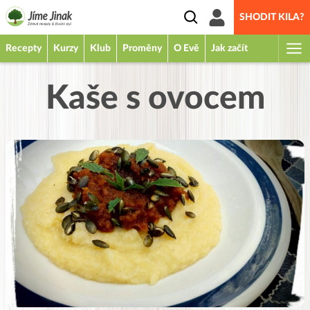
SHODIT KILA?
Recepty
Kurzy
Klub
Proměny
O Evě
Jak začít
Kaše s ovocem