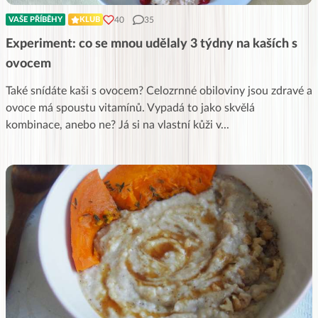
40
35
VAŠE PŘÍBĚHY
KLUB
Experiment: co se mnou udělaly 3 týdny na kaších s
ovocem
Také snídáte kaši s ovocem? Celozrnné obiloviny jsou zdravé a
ovoce má spoustu vitamínů. Vypadá to jako skvělá
kombinace, anebo ne? Já si na vlastní kůži v
...