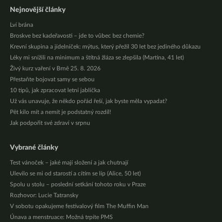
Nejnovější články
Lví brána
Broskve bez kadeřavosti – jde to vůbec bez chemie?
Krevní skupina a jídelníček: mýtus, který přežil 30 let bez jediného důkazu
Léky mi snížili na minimum a štítná žláza se zlepšila (Martina, 41 let)
Živý kurz vaření v Brně 25. 8. 2026
Přestaňte bojovat samy se sebou
10 tipů, jak zpracovat letní jablíčka
Už vás unavuje, že někdo pořád řeší, jak byste měla vypadat?
Pět kilo mít a nemít je podstatný rozdíl!
Jak podpořit své zdraví v srpnu
Vybrané články
Test vánoček – jaké mají složení a jak chutnají
Ulevilo se mi od starostí a cítím se líp (Alice, 50 let)
Spolu u stolu – poslední setkání tohoto roku v Praze
Rozhovor: Lucie Tatransky
V sobotu opakujeme festivalový film The Muffin Man
Únava a menstruace: Možná trpíte PMS