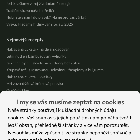
Jedlé kaštany: zdroj životodárné energie
Tradiční strava našich předků
Hubnete s námi do plavek? Máme pro vás dárky!
Výzva: Hledáme hrdiny Jarní očisty 2025
Nejnovější recepty
Nakládaná cuketa – na delší skladování
Letní nudle s bambusovými výhonky
Jablečné pyré – skvělé přesnídávky bez cukru
Křupavé tofu s restovanou zeleninou, žampiony a bulgurem
Nakládaná cuketa – kvašáky
Mrkvovo-dýňová krémová polévka
Osvěžující kuskus
Osvěžující čaj s citronovými bylinkami
I my se vás musíme zeptat na cookies
Nepečený jablečný dort s rybízem
Naše stránky používají k ukládání drobných údajů
Čokoládové muffiny s mangovým krémem
cookies. Váš souhlas s jejich použitím nám pomáhá tvořit
lepší obsah, přehlednější stránky a více vám porozumět.
Vybrané recepty
Nesouhlas může způsobit, že stránky nepoběží správně a
Brokolicová lahůdka