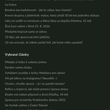
Lví brána
Broskve bez kadeřavosti – jde to vůbec bez chemie?
Krevní skupina a jídelníček: mýtus, který přežil 30 let bez jediného důkazu
Léky mi snížili na minimum a štítná žláza se zlepšila (Martina, 41 let)
Živý kurz vaření v Brně 25. 8. 2026
Přestaňte bojovat samy se sebou
10 tipů, jak zpracovat letní jablíčka
Už vás unavuje, že někdo pořád řeší, jak byste měla vypadat?
Vybrané články
Přidejte si fotku k vašemu jménu
Fandím svému klubu
Vyhlášení soutěže o knihu Meditace pro zdraví
Víš jak blbnu na Instagramu? Neuvěříš :-)
Chodci, choďte vpravo – je i to paměť národa?
Reflux u kojenců: jak může pomoci úprava stravy
Ekzém mě málem připravil o život (Vlaďka, 34 let)
Zpráva pro účastníky Podzimního detoxu 2022
Ve čtvrtek vaříme v České Televizi