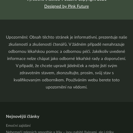
Designed by Pink Future
Upozornění: Obsah těchto stránek je informativní, prezentuje naše
zkušenosti a zkušenosti čtenářů. V žádném případě nenahrazuje
odbornou lékařskou pomoc a odbornou péči. Jakékoliv uvedené
informace nelze chápat jako odborné lékařské rady a doporučení.
V případě, že chcete upravit jídelníček a nejste jistí svým
zdravotním stavem, zkonzultujte, prosím, svůj stav s
kvalifikovaným odborníkem. Používáním webu berete toto
upozornění na vědomí.
Nejnovější články
Emoční zajídání
Nebezpečí zelených smoothie a šťáv – jsou nabité živinami, ale i riziky