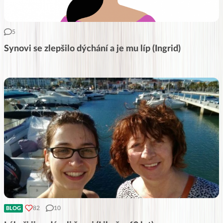
5
Synovi se zlepšilo dýchání a je mu líp (Ingrid)
82
10
BLOG