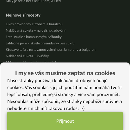
Malý je zcela bez flíčků (Bára, 31 let)
Nejnovější recepty
Oves provoněný citrónem a bazalkou
Nakládaná cuketa – na delší skladování
Letní nudle s bambusovými výhonky
Jablečné pyré – skvělé přesnídávky bez cukru
Křupavé tofu s restovanou zeleninou, žampiony a bulgurem
Nakládaná cuketa – kvašáky
Mrkvovo-dýňová krémová polévka
Osvěžující kuskus
I my se vás musíme zeptat na cookies
Osvěžující čaj s citronovými bylinkami
Naše stránky používají k ukládání drobných údajů
Nepečený jablečný dort s rybízem
cookies. Váš souhlas s jejich použitím nám pomáhá tvořit
lepší obsah, přehlednější stránky a více vám porozumět.
Vybrané recepty
Nesouhlas může způsobit, že stránky nepoběží správně a
Ovesný porridge
nebudete z nich mít takovou radost :-)
Kořeněné kokosové chipsy
Tempeh na medu
Přijmout
Rýžová kaše s batátovým pyré
Funkční nastavení potřebujeme (vždy