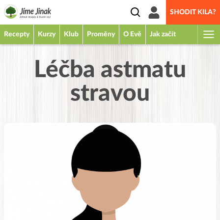
SHODIT KILA?
Recepty
Kurzy
Klub
Proměny
O Evě
Jak začít
Léčba astmatu
stravou