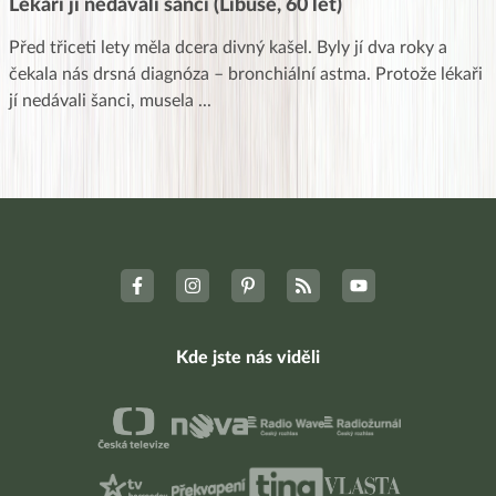
Lékaři ji nedávali šanci (Libuše, 60 let)
Před třiceti lety měla dcera divný kašel. Byly jí dva roky a
čekala nás drsná diagnóza – bronchiální astma. Protože lékaři
jí nedávali šanci, musela
...
Kde jste nás viděli