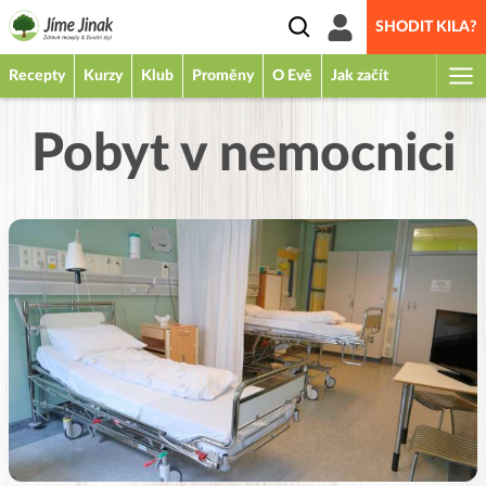
SHODIT KILA?
Recepty
Kurzy
Klub
Proměny
O Evě
Jak začít
Pobyt v nemocnici