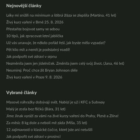
Nejnovější články
Léky mi snížili na minimum a štítná žláza se zlepšila (Martina, 41 let)
Živý kurz vaření v Brně 25. 8. 2026
Přestaňte bojovat samy se sebou
10 tipů, jak zpracovat letní jablíčka
Už vás unavuje, že někdo pořád řeší, jak byste měla vypadat?
Pět kilo mít a nemít je podstatný rozdíl!
Jak podpořit své zdraví v srpnu
Nezměnila jsem jen jídelníček. Změnila jsem celý svůj život. (Jana, 46 let)
Neumírej: Proč chce žít Bryan Johnson déle
Živý kurz vaření v Praze 9. 8. 2026
Vybrané články
Masové náhražky dobývají svět. Nabízí je už i KFC a Subway
Malý je zcela bez flíčků (Bára, 31 let)
Jíme Jinak vyráží za vámi na živé kurzy vaření do Prahy, Plzně a Zlína!
Za měsíc 8 kg dole a nebolí mě záda (Míša, 35 let)
12 zajímavostí o klasické čočce, které jste ani netušili
Jak podpořit své zdraví v prosinci