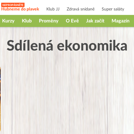
Hubneme do plavek
Klub JJ
Zdravá snídaně
Super saláty
Kurzy
Klub
Proměny
O Evě
Jak začít
Magazín
Sdílená ekonomika