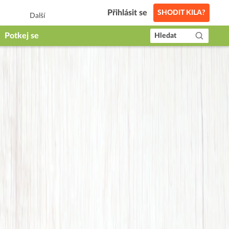
Přihlásit se
SHODIT KILA?
Další
Potkej se
Hledat