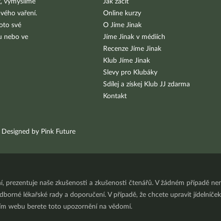
g, vymýšlíme
Jak začít
vého vaření.
Online kurzy
oto své
O Jíme Jinak
bu nebo ve
Jíme Jinak v médiích
Recenze Jíme Jinak
Klub Jíme Jinak
Slevy pro Klubáky
Sdílej a získej Klub JJ zdarma
Kontakt
Designed by Pink Future
ní, prezentuje naše zkušenosti a zkušenosti čtenářů. V žádném případě 
orné lékařské rady a doporučení. V případě, že chcete upravit jídelníček 
ním webu berete toto upozornění na vědomí.