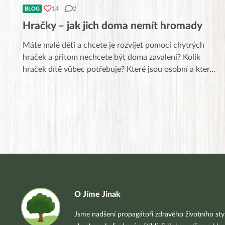
14
2
BLOG
Hračky – jak jich doma nemít hromady
Máte malé děti a chcete je rozvíjet pomocí chytrých
hraček a přitom nechcete být doma zavaleni? Kolik
hraček dítě vůbec potřebuje? Které jsou osobní a kter
...
O Jíme Jinak
Jsme nadšení propagátoři zdravého životního styl