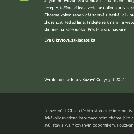
abychom byli zdraví a štíhlí. S láskou píšeme blo
recepty, točíme videa a vedeme online kurzy zdra
Chceme kolem sebe vidět zdravé a hezké lidi - pr
zkušenosti teď sdílíme. Přidejte se k nám na we
skupině na Facebooku!
Přečtěte si o nás více
Eva Cikrytová, zakladatelka
Vyrobeno s láskou v Sázavě Copyright 2021
Upozornění: Obsah těchto stránek je informativ
Jakékoliv uvedené informace nelze chápat jako odb
svůj stav s kvalifikovaným odborníkem. Používá