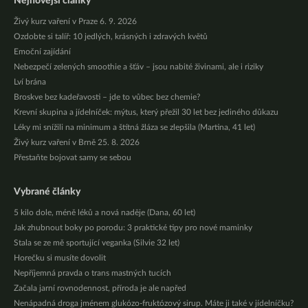
Nejnovější články
Živý kurz vaření v Praze 6. 9. 2026
Ozdobte si talíř: 10 jedlých, krásných i zdravých květů
Emoční zajídání
Nebezpečí zelených smoothie a šťáv – jsou nabité živinami, ale i riziky
Lví brána
Broskve bez kadeřavosti – jde to vůbec bez chemie?
Krevní skupina a jídelníček: mýtus, který přežil 30 let bez jediného důkazu
Léky mi snížili na minimum a štítná žláza se zlepšila (Martina, 41 let)
Živý kurz vaření v Brně 25. 8. 2026
Přestaňte bojovat samy se sebou
Vybrané články
5 kilo dole, méně léků a nová naděje (Dana, 60 let)
Jak zhubnout boky po porodu: 3 praktické tipy pro nové maminky
Stala se ze mě sportující veganka (Silvie 32 let)
Horečku si musíte dovolit
Nepříjemná pravda o trans mastných tucích
Začala jarní rovnodennost, příroda je ale napřed
Nenápadná droga jménem glukózo-fruktózový sirup. Máte ji také v jídelníčku?