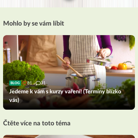
Mohlo by se vám líbit
81
31
BLOG
Jedeme k vám s kurzy vaření! (Termíny blízko
vás)
Čtěte více na toto téma