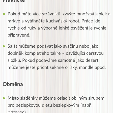
Praktické
Pokud máte více strávníků, zvyšte množství jablek a
mrkve a vytáhněte kuchyňský robot. Práce jde
rychle od ruky a výborné lehké osvěžení je rychle
připravené.
Salát můžeme podávat jako svačinu nebo jako
doplněk kompletního talíře – osvěžující čerstvou
složku. Pokud podáváme samotné jako dezert,
můžeme ještě přidat sekané oříšky, mandle apod.
Obměna
Místo sladěnky můžeme osladit obilným sirupem,
pro bezlepkovou dietu bezlepkovým (např.
rýžovým).