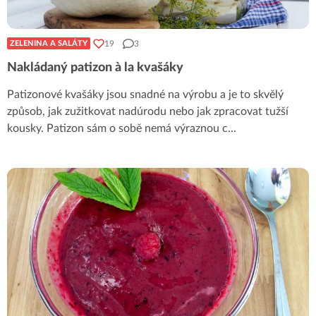
19
3
ZELENINA A SALÁTY
Nakládaný patizon à la kvašáky
Patizonové kvašáky jsou snadné na výrobu a je to skvělý
způsob, jak zužitkovat nadúrodu nebo jak zpracovat tužší
kousky. Patizon sám o sobě nemá výraznou c
...