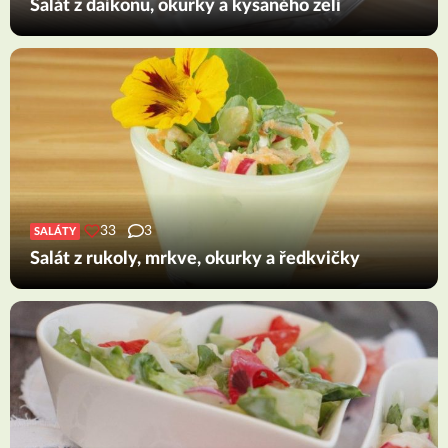
Salát z daikonu, okurky a kysaného zelí
33
3
SALÁTY
Salát z rukoly, mrkve, okurky a ředkvičky