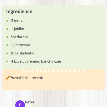
Ingredience
2 mrkve
1 jablko
špetka soli
1/2 citrónu
lžíce sladěnky
4 lžíce uvařeného bancha čaje
Poznačit si k receptu
Petra
Ma
P
M