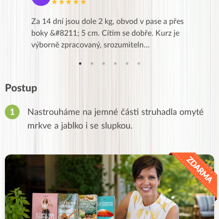
★★★★★
★
k,
Za 14 dní jsou dole 2 kg, obvod v pase a přes
Dnes jse
znání pro
boky &#8211; 5 cm. Cítím se dobře. Kurz je
zapadlé p
…
výborně zpracovaný, srozumiteln…
od EVY. 
Postup
Nastrouháme na jemné části struhadla omyté
mrkve a jablko i se slupkou.