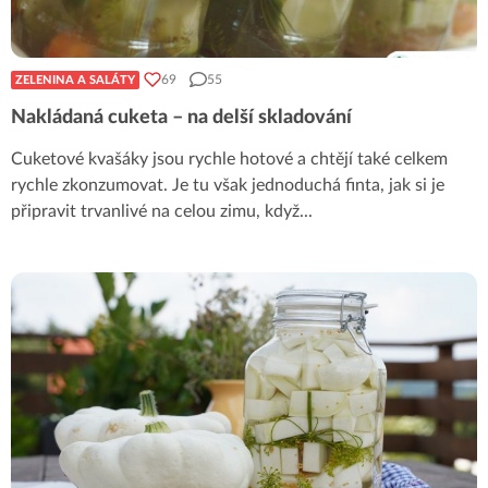
69
55
ZELENINA A SALÁTY
Nakládaná cuketa – na delší skladování
Cuketové kvašáky jsou rychle hotové a chtějí také celkem
rychle zkonzumovat. Je tu však jednoduchá finta, jak si je
připravit trvanlivé na celou zimu, když
...