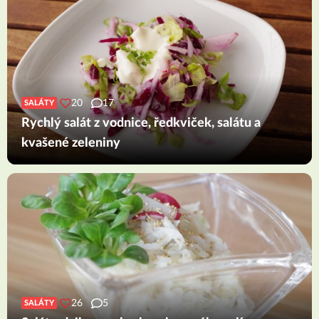
20
17
SALÁTY
Rychlý salát z vodnice, ředkviček, salátu a
kvašené zeleniny
26
5
SALÁTY