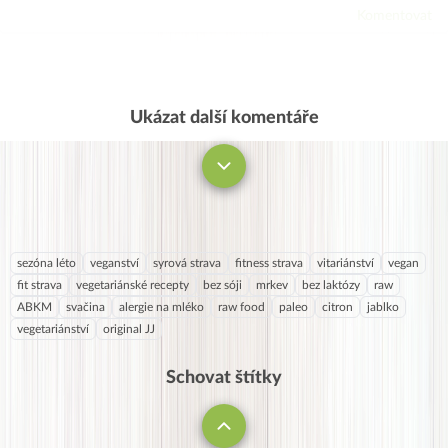
Komentovat
Eva
2. 11. 2020
bancha čaj
Ukázat další komentáře
Komentovat
sezóna léto
veganství
syrová strava
fitness strava
vitariánství
vegan
fit strava
vegetariánské recepty
bez sóji
mrkev
bez laktózy
raw
ABKM
svačina
alergie na mléko
raw food
paleo
citron
jablko
vegetariánství
original JJ
Schovat štítky