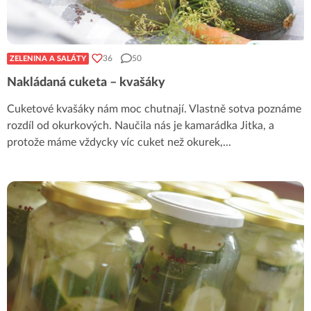
36
50
ZELENINA A SALÁTY
Nakládaná cuketa – kvašáky
Cuketové kvašáky nám moc chutnají. Vlastně sotva poznáme
rozdíl od okurkových. Naučila nás je kamarádka Jitka, a
protože máme vždycky víc cuket než okurek,
...