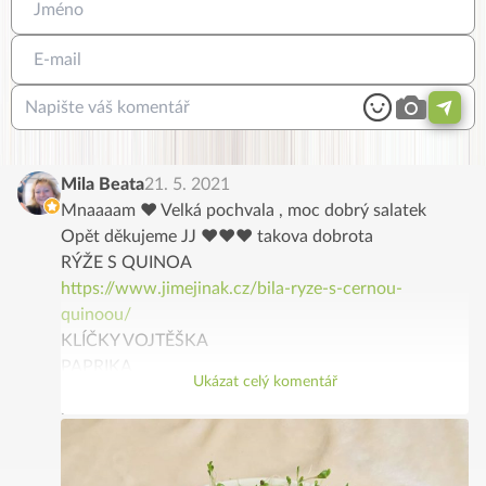
Mila Beata
21. 5. 2021
Mnaaaam ♥️ Velká pochvala , moc dobrý salatek
Opět děkujeme JJ ♥️♥️♥️ takova dobrota
RÝŽE S QUINOA
https://www.jimejinak.cz/bila-ryze-s-cernou-
quinoou/
KLÍČKY VOJTĚŠKA
PAPRIKA
Ukázat celý komentář
ČEKANA
ŘEDKVIČKY
ZELENINOVÉ SOTÉ
KVAŠENÁ ZELENINA