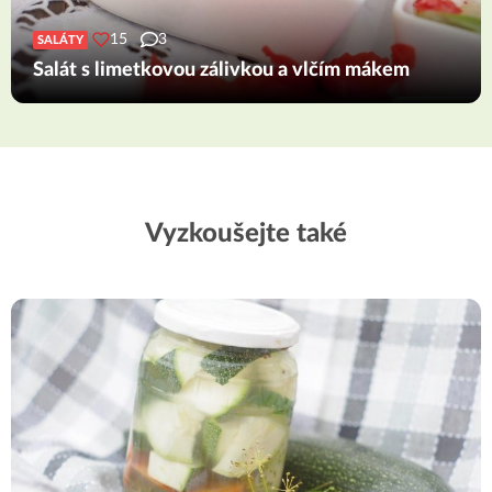
15
3
SALÁTY
Salát s limetkovou zálivkou a vlčím mákem
Vyzkoušejte také