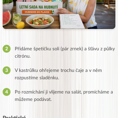
Přidáme špetičku soli (pár zrnek) a šťávu z půlky
citrónu.
V kastrůlku ohřejeme trochu čaje a v něm
rozpustíme sladěnku.
Po rozmíchání ji vlijeme na salát, promícháme a
můžeme podávat.