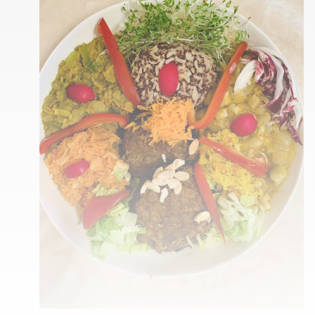
LEDOVÝ SALAT
PRAŽENE MANDLE
PEČENÉ ŽAMPIONY SE ZELENINOVÝM SOTÉ
https://www.jimejinak.cz/pecene-zampiony-se-
zeleninovym-sote/#comment-0
MRKVOVÝ SALAT
https://www.jimejinak.cz/sladky-mrkvovy-salat-s-
jablkem/
ČOČKA NA KARI
https://www.jimejinak.cz/cocka-na-kari-s-cuketou/
DOBROU CHUŤ ♥️♥️♥️♥️♥️