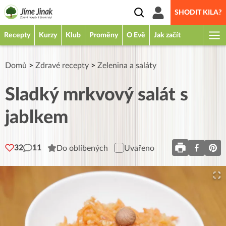
SHODIT KILA?
Recepty
Kurzy
Klub
Proměny
O Evě
Jak začít
Domů
>
Zdravé recepty
>
Zelenina a saláty
Sladký mrkvový salát s
jablkem
32
11
Do oblíbených
Uvařeno