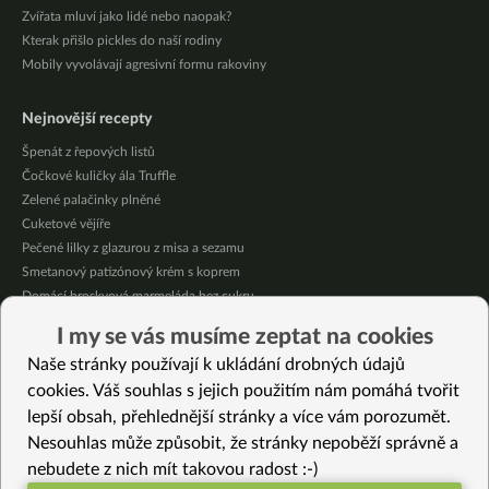
Zvířata mluví jako lidé nebo naopak?
Kterak přišlo pickles do naší rodiny
Mobily vyvolávají agresivní formu rakoviny
Nejnovější recepty
Špenát z řepových listů
Čočkové kuličky ála Truffle
Zelené palačinky plněné
Cuketové vějíře
Pečené lilky z glazurou z misa a sezamu
Smetanový patizónový krém s koprem
Domácí broskvová marmeláda bez cukru
Pikantní mexická kukuřice se “sýrovou” omáčkou
I my se vás musíme zeptat na cookies
Citrónové jablečné muffiny se sójovou šlehačkou
Naše stránky používají k ukládání drobných údajů
Oves provoněný citrónem a bazalkou
cookies. Váš souhlas s jejich použitím nám pomáhá tvořit
lepší obsah, přehlednější stránky a více vám porozumět.
Vybrané recepty
Nesouhlas může způsobit, že stránky nepoběží správně a
Smetanová omáčka z kedlubnu s mangoldem
nebudete z nich mít takovou radost :-)
Zelenina s omáčkou Mitarashi