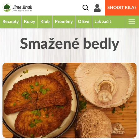
SHODIT KILA?
Recepty
Kurzy
Klub
Proměny
O Evě
Jak začít
Smažené bedly