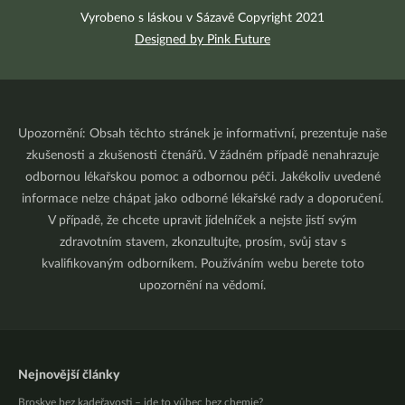
Vyrobeno s láskou v Sázavě Copyright 2021
Designed by Pink Future
Upozornění: Obsah těchto stránek je informativní, prezentuje naše
zkušenosti a zkušenosti čtenářů. V žádném případě nenahrazuje
odbornou lékařskou pomoc a odbornou péči. Jakékoliv uvedené
informace nelze chápat jako odborné lékařské rady a doporučení.
V případě, že chcete upravit jídelníček a nejste jistí svým
zdravotním stavem, zkonzultujte, prosím, svůj stav s
kvalifikovaným odborníkem. Používáním webu berete toto
upozornění na vědomí.
Nejnovější články
Broskve bez kadeřavosti – jde to vůbec bez chemie?