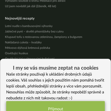
Vyhlášení soutěže o knihu Meditace pro zdraví
Už jsem nevěděl jak dál (Zdeněk, 48 let)
Nejnovější recepty
Letní nudle s bambusovými výhonky
Jablečné pyré – skvělé přesnídávky bez cukru
Křupavé tofu s restovanou zeleninou, žampiony a bulgurem
Nakládaná cuketa – kvašáky
Mrkvovo-dýňová krémová polévka
Osvěžující kuskus
Osvěžující čaj s citronovými bylinkami
Nepečený jablečný dort s rybízem
I my se vás musíme zeptat na cookies
Čokoládové muffiny s mangovým krémem
Naše stránky používají k ukládání drobných údajů
Meruňky a jablka v citrónovém želé
cookies. Váš souhlas s jejich použitím nám pomáhá tvořit
lepší obsah, přehlednější stránky a více vám porozumět.
Vybrané recepty
Nesouhlas může způsobit, že stránky nepoběží správně a
Kvásková celozrnná kynutá pizza
nebudete z nich mít takovou radost :-)
Špagety s rajčatovo-kokosovou omáčkou z jednoho hrnce
Tacos plněné Buffalo květákovými křidélky a majonézou
Přijmout