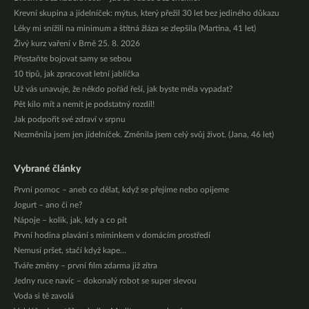
Krevní skupina a jídelníček: mýtus, který přežil 30 let bez jediného důkazu
Léky mi snížili na minimum a štítná žláza se zlepšila (Martina, 41 let)
Živý kurz vaření v Brně 25. 8. 2026
Přestaňte bojovat samy se sebou
10 tipů, jak zpracovat letní jablíčka
Už vás unavuje, že někdo pořád řeší, jak byste měla vypadat?
Pět kilo mít a nemít je podstatný rozdíl!
Jak podpořit své zdraví v srpnu
Nezměnila jsem jen jídelníček. Změnila jsem celý svůj život. (Jana, 46 let)
Vybrané články
První pomoc – aneb co dělat, když se přejíme nebo opijeme
Jogurt – ano či ne?
Nápoje – kolik, jak, kdy a co pít
První hodina plavání s miminkem v domácím prostředí
Nemusí pršet, stačí když kape…
Tváře změny – první film zdarma již zítra
Jedny ruce navíc – dokonalý robot se super slevou
Voda si tě zavolá