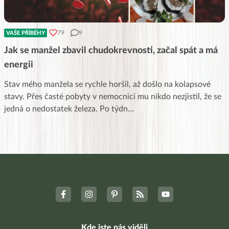
79
9
VAŠE PŘÍBĚHY
Jak se manžel zbavil chudokrevnosti, začal spát a má
energii
Stav mého manžela se rychle horšil, až došlo na kolapsové
stavy. Přes časté pobyty v nemocnici mu nikdo nezjistil, že se
jedná o nedostatek železa. Po týdn
...
Kde jste nás viděli