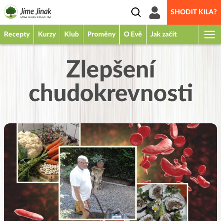
SHODIT KILA?
Recepty
Kurzy
Klub
Proměny
O Evě
Jak začít
Zlepšení
chudokrevnosti