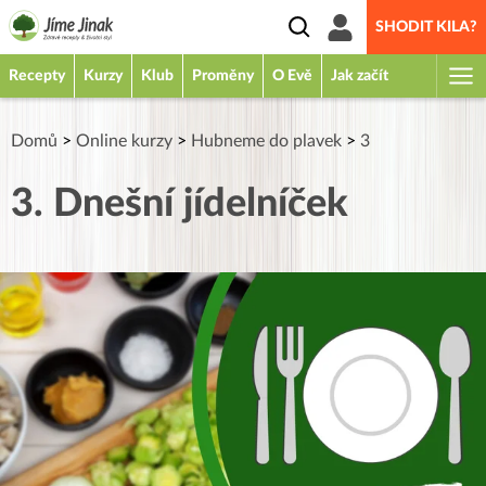
SHODIT KILA?
Recepty
Kurzy
Klub
Proměny
O Evě
Jak začít
Domů
>
Online kurzy
>
Hubneme do plavek
>
3
3. Dnešní jídelníček