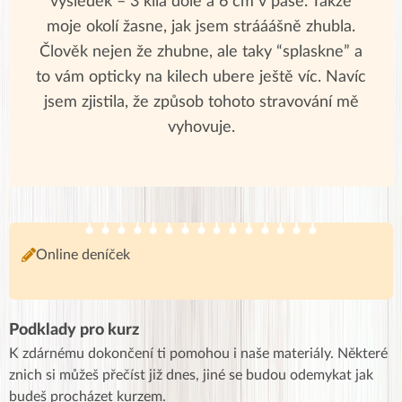
výsledek – 3 kila dole a 6 cm v pase. Takže
moje okolí žasne, jak jsem strááášně zhubla.
Člověk nejen že zhubne, ale taky “splaskne” a
to vám opticky na kilech ubere ještě víc. Navíc
jsem zjistila, že způsob tohoto stravování mě
vyhovuje.
Online deníček
Podklady pro kurz
K zdárnému dokončení ti pomohou i naše materiály. Některé
znich si můžeš přečíst již dnes, jiné se budou odemykat jak
budeš procházet kurzem.