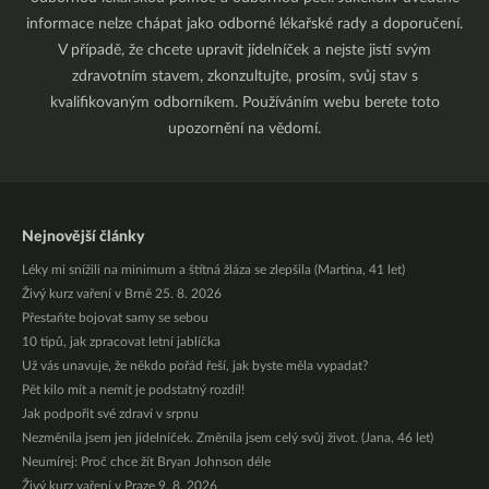
informace nelze chápat jako odborné lékařské rady a doporučení.
V případě, že chcete upravit jídelníček a nejste jistí svým
zdravotním stavem, zkonzultujte, prosím, svůj stav s
kvalifikovaným odborníkem. Používáním webu berete toto
upozornění na vědomí.
Nejnovější články
Léky mi snížili na minimum a štítná žláza se zlepšila (Martina, 41 let)
Živý kurz vaření v Brně 25. 8. 2026
Přestaňte bojovat samy se sebou
10 tipů, jak zpracovat letní jablíčka
Už vás unavuje, že někdo pořád řeší, jak byste měla vypadat?
Pět kilo mít a nemít je podstatný rozdíl!
Jak podpořit své zdraví v srpnu
Nezměnila jsem jen jídelníček. Změnila jsem celý svůj život. (Jana, 46 let)
Neumírej: Proč chce žít Bryan Johnson déle
Živý kurz vaření v Praze 9. 8. 2026