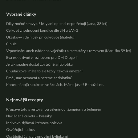
Vybrané články
Díky změně stravy už léky ani operaci nepotřebuji (Jana, 38 let)
Celkové zhodnocení kondice dle JIN a JANG
Ukázkový jídelníček při cukrovce (diabetu)
Cibule
Vzpomínání aneb nádor na vaječníku a metastázy s rozsevem (Maruška 59 let)
Eva exkluzivně v rozhovoru pro DM Drogerii
Je tak snadné dostat zbytečně antibiotika
Chudáčkové, máte to ale těžký, taková omezení…
Proč jsme nemocní a bereme antibiotika?
Konec nápojů s cukrem ve školách. Máme jásat? Bohužel ne.
Nejnovější recepty
Křupavé tofu s restovanou zeleninou, žampiony a bulgurem
Nakládaná cuketa – kvašáky
Mrkvovo-dýňová krémová polévka
Osvěžující kuskus
Osvěžující čaj s citronovými bylinkami