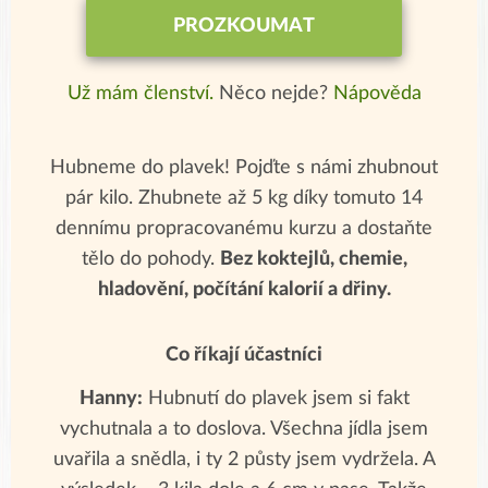
PROZKOUMAT
Už mám členství.
Něco nejde?
Nápověda
Hubneme do plavek! Pojďte s námi zhubnout
pár kilo. Zhubnete až 5 kg díky tomuto 14
dennímu propracovanému kurzu a dostaňte
tělo do pohody.
Bez koktejlů, chemie,
hladovění, počítání kalorií a dřiny.
Co říkají účastníci
Hanny:
Hubnutí do plavek jsem si fakt
vychutnala a to doslova. Všechna jídla jsem
uvařila a snědla, i ty 2 půsty jsem vydržela. A