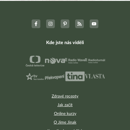
Nejnovější komentáře
Facebook skupina
Poradna Hubneme do plavek
625
Kde jste nás viděli
Zdravé recepty
Jak začít
Online kurzy
O Jíme Jinak