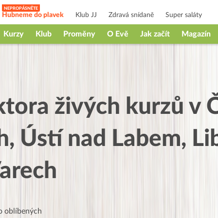
Hubneme do plavek
Klub JJ
Zdravá snídaně
Super saláty
Kurzy
Klub
Proměny
O Evě
Jak začít
Magazín
tora živých kurzů v 
, Ústí nad Labem, Lib
Varech
 oblíbených