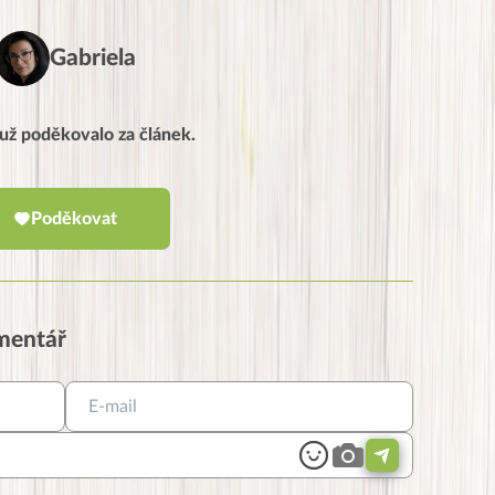
Gabriela
í už poděkovalo za článek.
Poděkovat
omentář