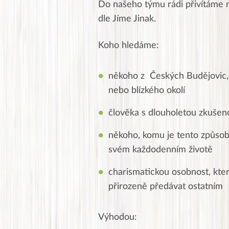
Do našeho týmu rádi přivítáme n
dle Jíme Jinak.
Koho hledáme:
někoho z Českých Budějovic, 
nebo blízkého okolí
člověka s dlouholetou zkušeno
někoho, komu je tento způsob 
svém každodenním životě
charismatickou osobnost, kte
přirozeně předávat ostatním
Výhodou: