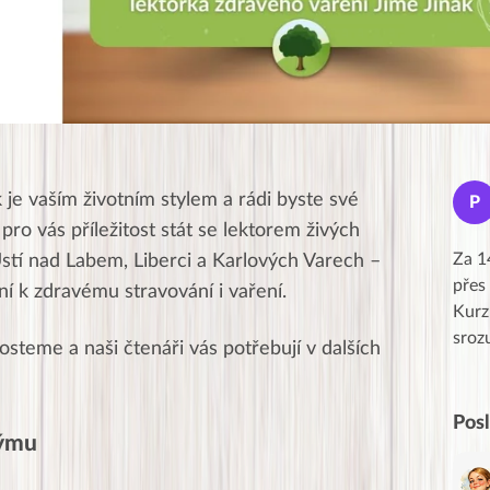
Jana
k je vaším životním stylem a rádi byste své
J
P
★★★★★
ro vás příležitost stát se lektorem živých
Moc Vám všem děkuji za krásný pátek,
Za 1
stí nad Labem, Liberci a Karlových Varech –
obzvlášť velké poděkování, obdiv a
přes
ní k zdravému stravování i vaření.
uznání pro hlavní dvojici Peťa a Gábi!! 👏
Kurz
Posílá…
sroz
steme a naši čtenáři vás potřebují v dalších
Pos
týmu