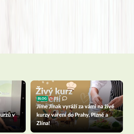
11
BLOG
Jíme Jinak vyráží za vámi na živé
urzů v
kurzy vaření do Prahy, Plzně a
Zlína!