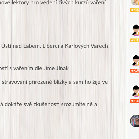
ové lektory pro vedení živých kurzů vaření
KL
KL
Ústí nad Labem, Liberci a Karlových Varech
stí s vařením dle Jíme Jinak
KU
stravování přirozeně blízký a sám ho žije ve
KU
rá dokáže své zkušenosti srozumitelně a