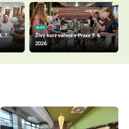
21
5
BLOG
. 7.
Živý kurz vaření v Praze 9. 8.
2026