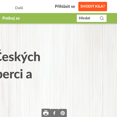
Přihlásit se
SHODIT KILA?
Další
Potkej se
Hledat
Českých
erci a