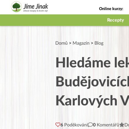
Online kurzy:
Jak na babičky
Recepty
Domů
>
Magazín
>
Blog
Hledáme lek
Budějovicích
Karlových 
6
Poděkování
0
Komentářů
Do