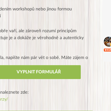
vedením workshopů nebo jinou formou
í
bře vaří, ale zároveň rozumí principům
ktuje je a dokáže je věrohodně a autenticky
KU
ila, napište nám pár vět o sobě.
Máte zájem o
VYPLNIT FORMULÁŘ
 naleznete zde:
urzy/