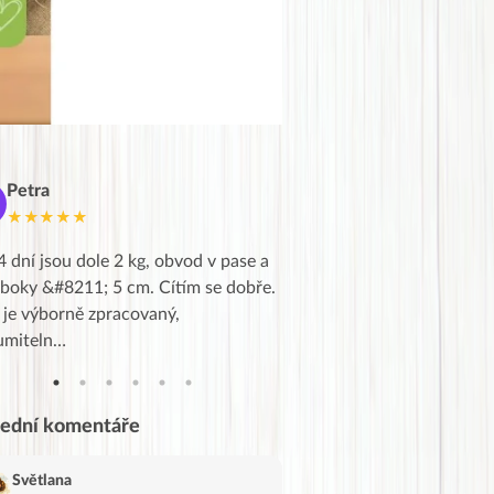
Petra
Marie
M
★★★★★
★★★★★
4 dní jsou dole 2 kg, obvod v pase a
Dnes jsem to konečně vytáh
 boky &#8211; 5 cm. Cítím se dobře.
zapadlé pošty a poslechla j
 je výborně zpracovaný,
videa od EVY. Koho by nepř
umiteln…
tahl…
lední komentáře
Světlana