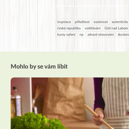
inspirace
příležitost
osobnost
autenticita
česká republika
vzdělávání
Ústí nad Labem
kurzy vaření
np
zdravé stravování
zkušeno
Mohlo by se vám líbit