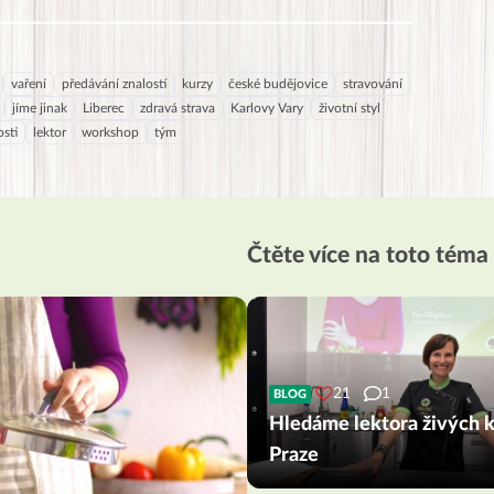
vaření
předávání znalostí
kurzy
české budějovice
stravování
jíme jinak
Liberec
zdravá strava
Karlovy Vary
životní styl
sti
lektor
workshop
tým
Čtěte více na toto téma
21
1
BLOG
Hledáme lektora živých k
Praze