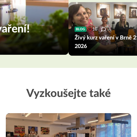
aření!
10
BLOG
Živý kurz vaření v Brně 21
2026
Vyzkoušejte také