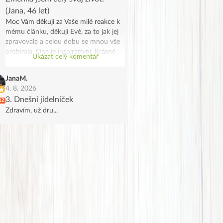
(Jana, 46 let)
Moc Vám děkuji za Vaše milé reakce k
mému článku, děkuji Evě, za to jak jej
zpravovala a celou dobu se mnou vše
probirala. Ona je inspirativni. Krásné
Ukázat celý komentář
léto všem.
JanaM.
4. 8. 2026
3. Dnešní jídelníček
RZ
Zdravím, už dru...