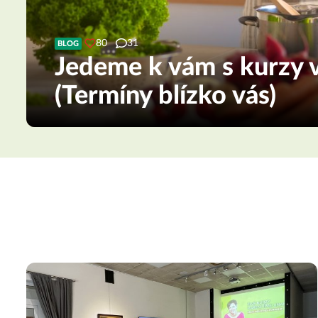
80
31
BLOG
Jedeme k vám s kurzy v
(Termíny blízko vás)