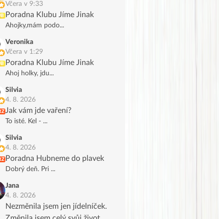
Včera v 9:33
Poradna Klubu Jíme Jinak
UB
Ahojky,mám podo...
Veronika
Včera v 1:29
Poradna Klubu Jíme Jinak
UB
Ahoj holky, jdu...
Silvia
4. 8. 2026
Jak vám jde vaření?
RZ
To isté. Kel - ...
Silvia
4. 8. 2026
Poradna Hubneme do plavek
RZ
Dobrý deň. Pri ...
Jana
4. 8. 2026
Nezměnila jsem jen jídelníček.
Změnila jsem celý svůj život.