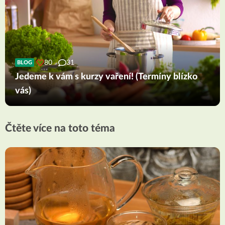
80
31
BLOG
Jedeme k vám s kurzy vaření! (Termíny blízko
vás)
Čtěte více na toto téma