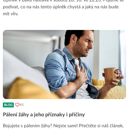
Úplněk v Býku nastává v sobotu 28. 10. ve 22:23. Pojďme se
podívat, co na nás tento úplněk chystá a jaký na nás bude
mít vliv.
45
BLOG
Pálení žáhy a jeho příznaky i příčiny
Bojujete s pálením žáhy? Nejste sami! Přečtěte si náš článek,