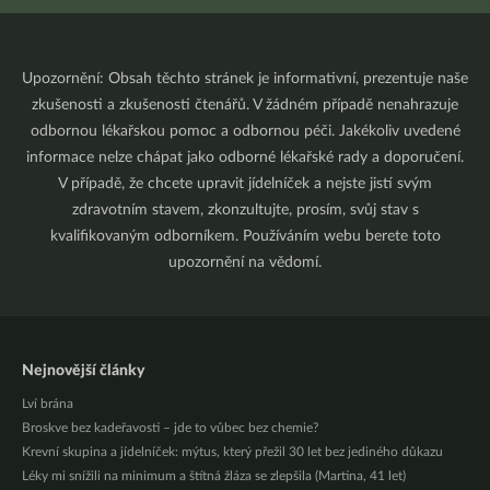
Upozornění: Obsah těchto stránek je informativní, prezentuje naše
zkušenosti a zkušenosti čtenářů. V žádném případě nenahrazuje
odbornou lékařskou pomoc a odbornou péči. Jakékoliv uvedené
informace nelze chápat jako odborné lékařské rady a doporučení.
V případě, že chcete upravit jídelníček a nejste jistí svým
zdravotním stavem, zkonzultujte, prosím, svůj stav s
kvalifikovaným odborníkem. Používáním webu berete toto
upozornění na vědomí.
Nejnovější články
Lví brána
Broskve bez kadeřavosti – jde to vůbec bez chemie?
Krevní skupina a jídelníček: mýtus, který přežil 30 let bez jediného důkazu
Léky mi snížili na minimum a štítná žláza se zlepšila (Martina, 41 let)