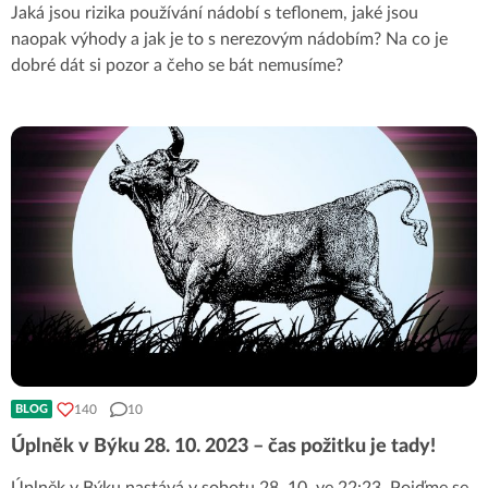
Jaká jsou rizika používání nádobí s teflonem, jaké jsou
naopak výhody a jak je to s nerezovým nádobím? Na co je
dobré dát si pozor a čeho se bát nemusíme?
140
10
BLOG
Úplněk v Býku 28. 10. 2023 – čas požitku je tady!