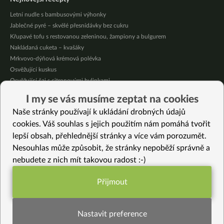
Letní nudle s bambusovými výhonky
Jablečné pyré – skvělé přesnídávky bez cukru
Křupavé tofu s restovanou zeleninou, žampiony a bulgurem
Nakládaná cuketa – kvašáky
Mrkvovo-dýňová krémová polévka
Osvěžující kuskus
Osvěžující čaj s citronovými bylinkami
Nepečený jablečný dort s rybízem
I my se vás musíme zeptat na cookies
Čokoládové muffiny s mangovým krémem
Naše stránky používají k ukládání drobných údajů
Meruňky a jablka v citrónovém želé
cookies. Váš souhlas s jejich použitím nám pomáhá tvořit
lepší obsah, přehlednější stránky a více vám porozumět.
Vybrané recepty
Nesouhlas může způsobit, že stránky nepoběží správně a
Sušenkový dortík
nebudete z nich mít takovou radost :-)
5 skvělých zdravých večeří, které vás zahřejí i zasytí
Dušená jarní zelenina s klíčky
Přijmout
Tvarožník z amasaké (bez lepku a bez laktózy)
Funkční nastavení potřebujeme (vždy
Korejský salát Pa Muchim
aktivní)
Rostlinná ricotta II.
Nastavit preference
Jednoduchá třešňová buchta