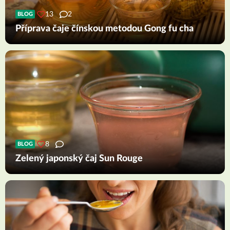
13
2
BLOG
Příprava čaje čínskou metodou Gong fu cha
8
BLOG
Zelený japonský čaj Sun Rouge