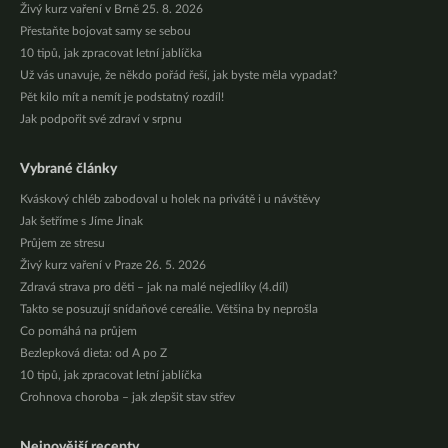
Živý kurz vaření v Brně 25. 8. 2026
Přestaňte bojovat samy se sebou
10 tipů, jak zpracovat letní jablíčka
Už vás unavuje, že někdo pořád řeší, jak byste měla vypadat?
Pět kilo mít a nemít je podstatný rozdíl!
Jak podpořit své zdraví v srpnu
Vybrané články
Kváskový chléb zabodoval u holek na privátě i u návštěvy
Jak šetříme s Jíme Jinak
Průjem ze stresu
Živý kurz vaření v Praze 26. 5. 2026
Zdravá strava pro děti – jak na malé nejedlíky (4.díl)
Takto se posuzují snídaňové cereálie. Většina by neprošla
Co pomáhá na průjem
Bezlepková dieta: od A po Z
10 tipů, jak zpracovat letní jablíčka
Crohnova choroba – jak zlepšit stav střev
Nejnovější recepty