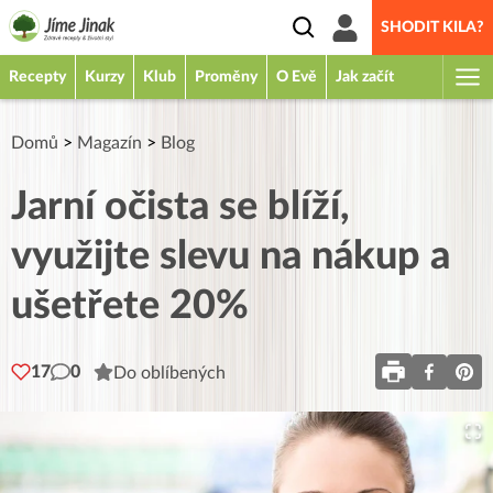
SHODIT KILA?
Recepty
Kurzy
Klub
Proměny
O Evě
Jak začít
Domů
>
Magazín
>
Blog
Jarní očista se blíží,
využijte slevu na nákup a
ušetřete 20%
17
0
Do oblíbených