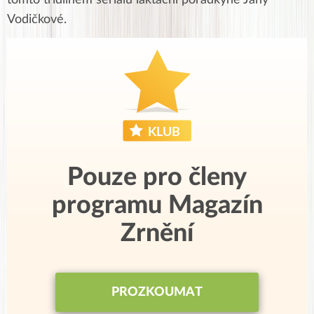
tomto třídílném seriálu laktační poradkyně Jany
Vodičkové.
Pouze pro členy
programu Magazín
Zrnění
PROZKOUMAT