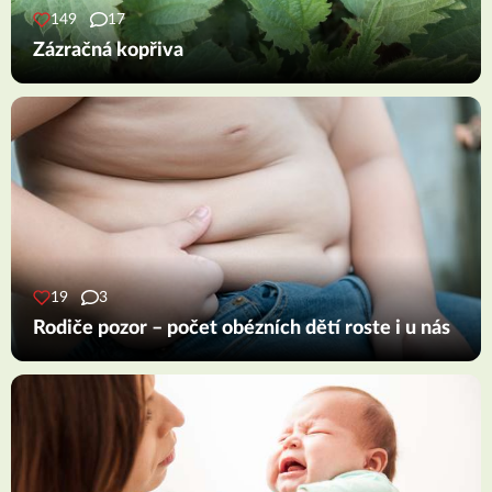
149
17
Zázračná kopřiva
19
3
Rodiče pozor – počet obézních dětí roste i u nás