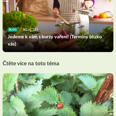
80
31
BLOG
Jedeme k vám s kurzy vaření! (Termíny blízko
vás)
Čtěte více na toto téma