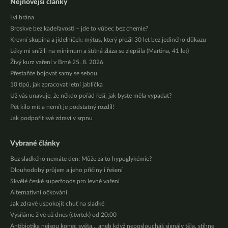
Nejnovější články
Lví brána
Broskve bez kadeřavosti – jde to vůbec bez chemie?
Krevní skupina a jídelníček: mýtus, který přežil 30 let bez jediného důkazu
Léky mi snížili na minimum a štítná žláza se zlepšila (Martina, 41 let)
Živý kurz vaření v Brně 25. 8. 2026
Přestaňte bojovat samy se sebou
10 tipů, jak zpracovat letní jablíčka
Už vás unavuje, že někdo pořád řeší, jak byste měla vypadat?
Pět kilo mít a nemít je podstatný rozdíl!
Jak podpořit své zdraví v srpnu
Vybrané články
Bez sladkého nemáte den: Může za to hypoglykémie?
Dlouhodobý průjem a jeho příčiny i řešení
Skvělé české superfoods pro levné vaření
Alternativní očkování
Jak zdravě uspokojit chuť na sladké
Vysíláme živě už dnes (čtvrtek) od 20:00
Antibiotika nejsou konec světa… aneb když neposloucháš signály těla, stihne