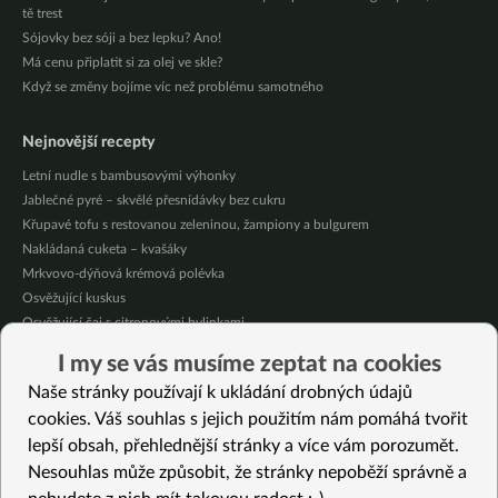
tě trest
Sójovky bez sóji a bez lepku? Ano!
Má cenu připlatit si za olej ve skle?
Když se změny bojíme víc než problému samotného
Nejnovější recepty
Letní nudle s bambusovými výhonky
Jablečné pyré – skvělé přesnídávky bez cukru
Křupavé tofu s restovanou zeleninou, žampiony a bulgurem
Nakládaná cuketa – kvašáky
Mrkvovo-dýňová krémová polévka
Osvěžující kuskus
Osvěžující čaj s citronovými bylinkami
Nepečený jablečný dort s rybízem
I my se vás musíme zeptat na cookies
Čokoládové muffiny s mangovým krémem
Naše stránky používají k ukládání drobných údajů
Meruňky a jablka v citrónovém želé
cookies. Váš souhlas s jejich použitím nám pomáhá tvořit
lepší obsah, přehlednější stránky a více vám porozumět.
Vybrané recepty
Nesouhlas může způsobit, že stránky nepoběží správně a
Špagety z dýně ve stylu Pad Thai – lepší než klasické nudle!