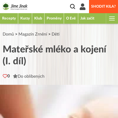
SHODIT KILA?
Recepty
Kurzy
Klub
Proměny
O Evě
Jak začít
Domů
>
Magazín Zrnění
>
Děti
Mateřské mléko a kojení
(I. díl)
0
Do oblíbených