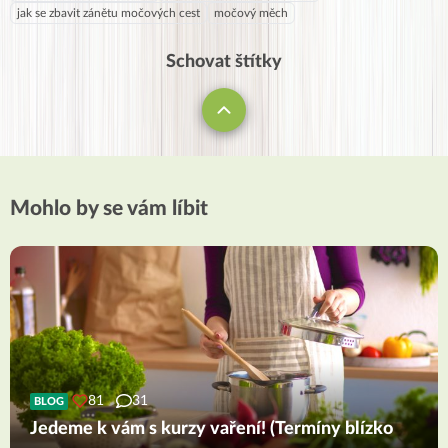
jak se zbavit zánětu močových cest
močový měch
Schovat štítky
Mohlo by se vám líbit
81
31
BLOG
Jedeme k vám s kurzy vaření! (Termíny blízko