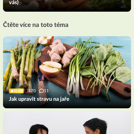
vás)
Čtěte více na toto téma
170
11
KLUB
Jak upravit stravu na jaře