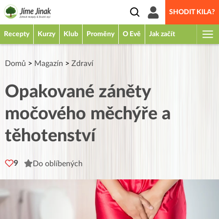
SHODIT KILA?
Recepty
Kurzy
Klub
Proměny
O Evě
Jak začít
Domů
>
Magazín
>
Zdraví
Opakované záněty
močového měchýře a
těhotenství
9
Do oblíbených