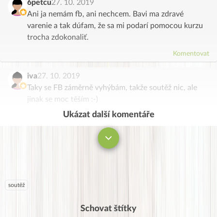
6petcu
27. 10. 2019
Ani ja nemám fb, ani nechcem. Bavi ma zdravé
varenie a tak dúfam, že sa mi podarí pomocou kurzu
trocha zdokonaliť.
Komentovat
iva
27. 10. 2019
Taky se FB záměrně vyhýbám, takže soutěž nic, ale
jinak se moc těším :-)
Ukázat další komentáře
Komentovat
soutěž
Schovat štítky