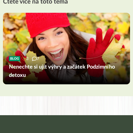
Čtěte více na toto téma
3
7
BLOG
Nenechte si ujít výhry a začátek Podzimního
detoxu