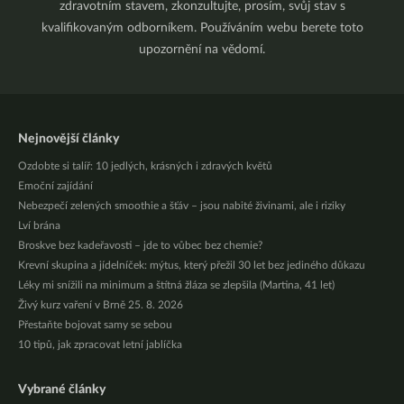
zdravotním stavem, zkonzultujte, prosím, svůj stav s
kvalifikovaným odborníkem. Používáním webu berete toto
upozornění na vědomí.
Nejnovější články
Ozdobte si talíř: 10 jedlých, krásných i zdravých květů
Emoční zajídání
Nebezpečí zelených smoothie a šťáv – jsou nabité živinami, ale i riziky
Lví brána
Broskve bez kadeřavosti – jde to vůbec bez chemie?
Krevní skupina a jídelníček: mýtus, který přežil 30 let bez jediného důkazu
Léky mi snížili na minimum a štítná žláza se zlepšila (Martina, 41 let)
Živý kurz vaření v Brně 25. 8. 2026
Přestaňte bojovat samy se sebou
10 tipů, jak zpracovat letní jablíčka
Vybrané články