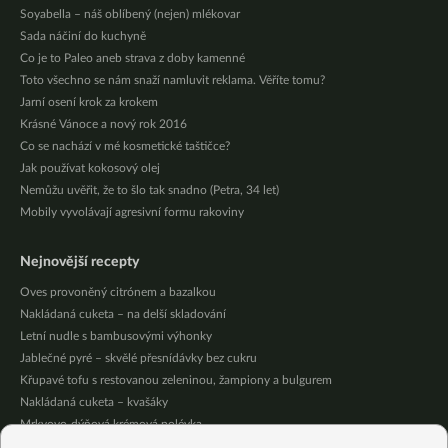
Soyabella – náš oblíbený (nejen) mlékovar
Sada náčiní do kuchyně
Co je to Paleo aneb strava z doby kamenné
Toto všechno se nám snaží namluvit reklama. Věříte tomu?
Jarní osení krok za krokem
Krásné Vánoce a nový rok 2016
Co se nachází v mé kosmetické taštičce?
Jak používat kokosový olej
Nemůžu uvěřit, že to šlo tak snadno (Petra, 34 let)
Mobily vyvolávají agresivní formu rakoviny
Nejnovější recepty
Oves provoněný citrónem a bazalkou
Nakládaná cuketa – na delší skladování
Letní nudle s bambusovými výhonky
Jablečné pyré – skvělé přesnídávky bez cukru
Křupavé tofu s restovanou zeleninou, žampiony a bulgurem
Nakládaná cuketa – kvašáky
Mrkvovo-dýňová krémová polévka
Osvěžující kuskus