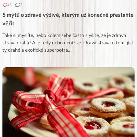
48
2
5 mýtů o zdravé výživě, kterým už konečně přestaňte
věřit
Také si myslíte, nebo kolem sebe často slyšíte, že je zdravá
strava drahá? A je tedy nebo není? Je zdravá strava o tom, jíst
ty drahé a exotické superpotra
...