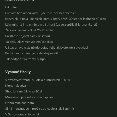
Lví brána
Broskve bez kadeřavosti – jde to vůbec bez chemie?
Krevní skupina a jídelníček: mýtus, který přežil 30 let bez jediného důkazu
Léky mi snížili na minimum a štítná žláza se zlepšila (Martina, 41 let)
Živý kurz vaření v Brně 25. 8. 2026
Přestaňte bojovat samy se sebou
10 tipů, jak zpracovat letní jablíčka
Už vás unavuje, že někdo pořád řeší, jak byste měla vypadat?
Pět kilo mít a nemít je podstatný rozdíl!
Jak podpořit své zdraví v srpnu
Vybrané články
5 světových trendů v jídle a hubnutí roku 2018
Mononukleóza
Shodila jsem 5 kilo za 10 dní
Murasaki – japonská černá paprika
Dobrá rada nad zlato
Silná menstrauce – proč se objevuje a jak ji zmírnit
V Sama doma si to vypili