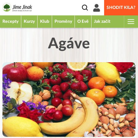
SHODIT KILA?
Recepty
Kurzy
Klub
Proměny
O Evě
Jak začít
Agáve