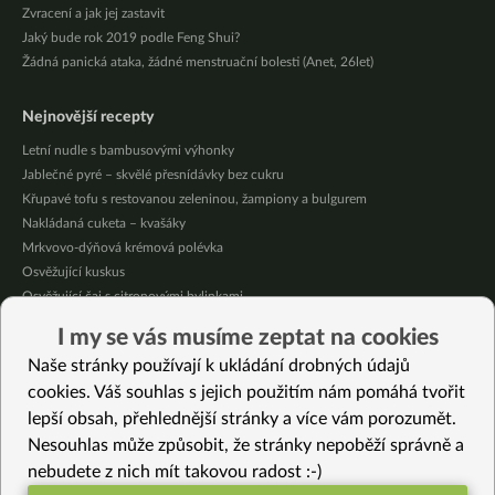
Zvracení a jak jej zastavit
Jaký bude rok 2019 podle Feng Shui?
Žádná panická ataka, žádné menstruační bolesti (Anet, 26let)
Nejnovější recepty
Letní nudle s bambusovými výhonky
Jablečné pyré – skvělé přesnídávky bez cukru
Křupavé tofu s restovanou zeleninou, žampiony a bulgurem
Nakládaná cuketa – kvašáky
Mrkvovo-dýňová krémová polévka
Osvěžující kuskus
Osvěžující čaj s citronovými bylinkami
Nepečený jablečný dort s rybízem
I my se vás musíme zeptat na cookies
Čokoládové muffiny s mangovým krémem
Naše stránky používají k ukládání drobných údajů
Meruňky a jablka v citrónovém želé
cookies. Váš souhlas s jejich použitím nám pomáhá tvořit
lepší obsah, přehlednější stránky a více vám porozumět.
Vybrané recepty
Nesouhlas může způsobit, že stránky nepoběží správně a
Quinoový salát s tahini zálivkou
nebudete z nich mít takovou radost :-)
Salát z vodnice, polníčku a cherry rajčátek