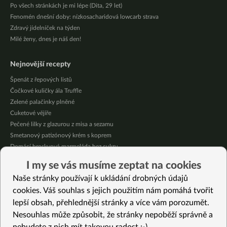
Po všech stránkách je mi lépe (Dita, 29 let)
Fenomén dnešní doby: nízkosacharidová lowcarb strava
Zdravý jídelníček na týden
Milé ženy, dnes je náš den!
Nejnovější recepty
Špenát z řepových listů
Čočkové kuličky ála Truffle
Zelené palačinky plněné
Cuketové vějíře
Pečené lilky z glazurou z misa a sezamu
Smetanový patizónový krém s koprem
Domácí broskvová marmeláda bez cukru
Pikantní mexická kukuřice se “sýrovou” omáčkou
I my se vás musíme zeptat na cookies
Citrónové jablečné muffiny se sójovou šlehačkou
Naše stránky používají k ukládání drobných údajů
Oves provoněný citrónem a bazalkou
cookies. Váš souhlas s jejich použitím nám pomáhá tvořit
lepší obsah, přehlednější stránky a více vám porozumět.
Vybrané recepty
Nesouhlas může způsobit, že stránky nepoběží správně a
Cupcake s čokoládou a řepou