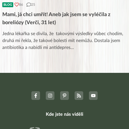
86
25
BLOG
Mami, já chci umřít! Aneb jak jsem se vyléčila z
boreliózy (Verči, 31 let)
Jedna lékařka se divila, že takovými výsledky vůbec chodím,
druhá mi řekla, že takové bolesti mít nemůžu. Dostala jsem
antibiotika a nabídli mi antidepres
...
Kde jste nás viděli