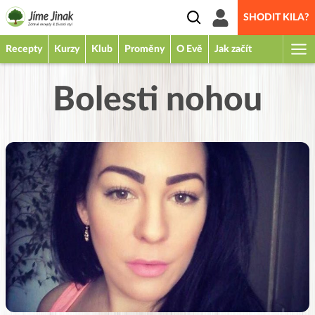
SHODIT KILA?
Recepty
Kurzy
Klub
Proměny
O Evě
Jak začít
Bolesti nohou