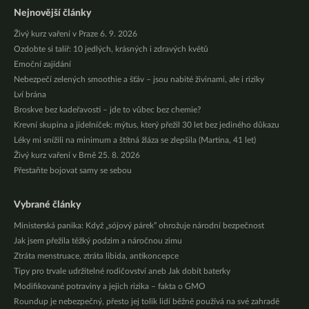
Nejnovější články
Živý kurz vaření v Praze 6. 9. 2026
Ozdobte si talíř: 10 jedlých, krásných i zdravých květů
Emoční zajídání
Nebezpečí zelených smoothie a šťáv – jsou nabité živinami, ale i riziky
Lví brána
Broskve bez kadeřavosti – jde to vůbec bez chemie?
Krevní skupina a jídelníček: mýtus, který přežil 30 let bez jediného důkazu
Léky mi snížili na minimum a štítná žláza se zlepšila (Martina, 41 let)
Živý kurz vaření v Brně 25. 8. 2026
Přestaňte bojovat samy se sebou
Vybrané články
Ministerská panika: Když „sójový párek” ohrožuje národní bezpečnost
Jak jsem přežila těžký podzim a náročnou zimu
Ztráta menstruace, ztráta libida, antikoncepce
Tipy pro trvale udržitelné rodičovství aneb Jak dobít baterky
Modifikované potraviny a jejich rizika – fakta o GMO
Roundup je nebezpečný, přesto jej tolik lidí běžně používá na své zahradě