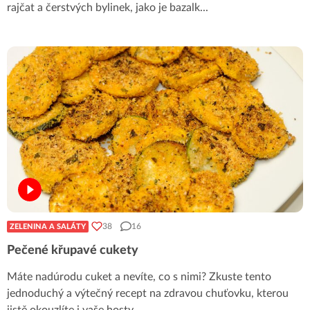
rajčat a čerstvých bylinek, jako je bazalk
...
38
16
ZELENINA A SALÁTY
Pečené křupavé cukety
Máte nadúrodu cuket a nevíte, co s nimi? Zkuste tento
jednoduchý a výtečný recept na zdravou chuťovku, kterou
jistě okouzlíte i vaše hosty.