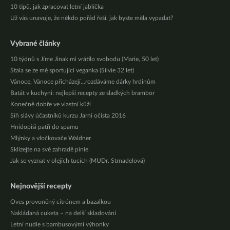
10 tipů, jak zpracovat letní jablíčka
Už vás unavuje, že někdo pořád řeší, jak byste měla vypadat?
Vybrané články
10 týdnů s Jíme Jinak mi vrátilo svobodu (Marie, 50 let)
Stala se ze mě sportující veganka (Silvie 32 let)
Vánoce, Vánoce přicházejí…rozdáváme dárky hrdinům
Batát v kuchyni: nejlepší recepty ze sladkých brambor
Konečně dobře ve vlastní kůži
Síň slávy účastníků kurzu Jarní očista 2016
Hnidopiši patří do spamu
Mlýnky a vločkovače Waldner
Sklízejte na své zahradě pinie
Jak se vyznat v olejích tucích (MUDr. Strnadelová)
Nejnovější recepty
Oves provoněný citrónem a bazalkou
Nakládaná cuketa – na delší skladování
Letní nudle s bambusovými výhonky