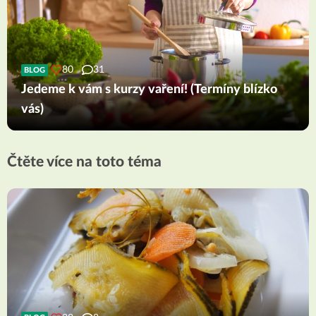
80
31
BLOG
Jedeme k vám s kurzy vaření! (Termíny blízko
vás)
Čtěte více na toto téma