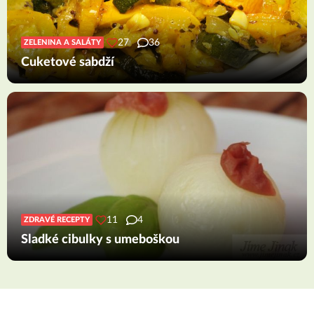
27
36
ZELENINA A SALÁTY
Cuketové sabdží
11
4
ZDRAVÉ RECEPTY
Sladké cibulky s umeboškou