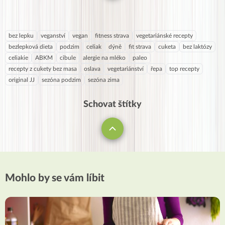
bez lepku
veganství
vegan
fitness strava
vegetariánské recepty
bezlepková dieta
podzim
celiak
dýně
fit strava
cuketa
bez laktózy
celiakie
ABKM
cibule
alergie na mléko
paleo
recepty z cukety bez masa
oslava
vegetariánství
řepa
top recepty
original JJ
sezóna podzim
sezóna zima
Schovat štítky
Mohlo by se vám líbit