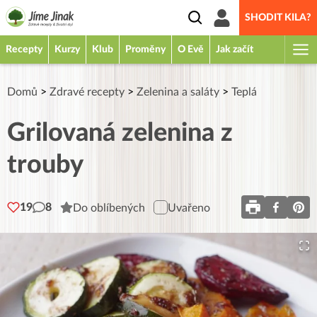
SHODIT KILA?
Recepty
Kurzy
Klub
Proměny
O Evě
Jak začít
Domů
>
Zdravé recepty
>
Zelenina a saláty
>
Teplá
Grilovaná zelenina z
trouby
19
8
Do oblíbených
Uvařeno