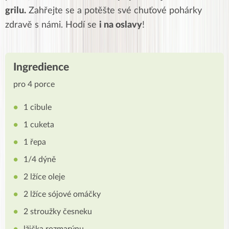
grilu.
Zahřejte se a potěšte své chuťové pohárky
zdravě s námi. Hodí se
i na oslavy
!
Ingredience
pro 4 porce
1 cibule
1 cuketa
1 řepa
1/4 dýně
2 lžíce oleje
2 lžíce sójové omáčky
2 stroužky česneku