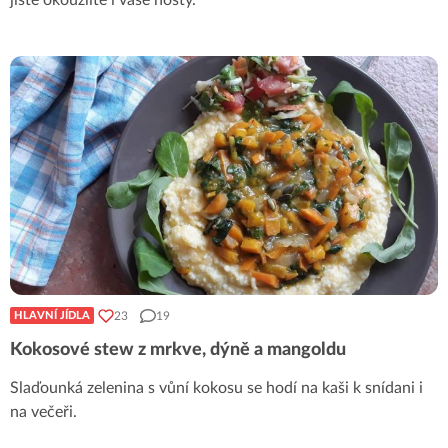
23
19
HLAVNÍ JÍDLA
Kokosové stew z mrkve, dýně a mangoldu
Slaďounká zelenina s vůní kokosu se hodí na kaši k snídani i
na večeři.