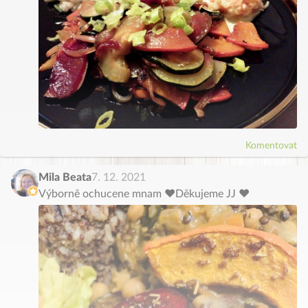
Komentovat
Mila Beata
7. 12. 2021
Výborně ochucene mnam ♥️Děkujeme JJ ♥️