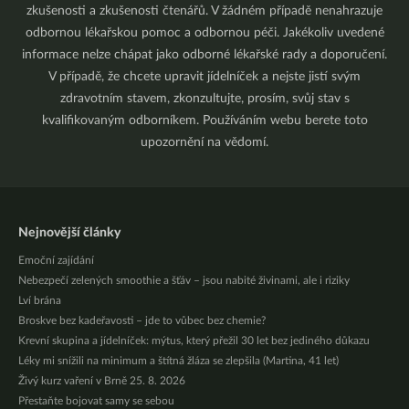
zkušenosti a zkušenosti čtenářů. V žádném případě nenahrazuje
odbornou lékařskou pomoc a odbornou péči. Jakékoliv uvedené
informace nelze chápat jako odborné lékařské rady a doporučení.
V případě, že chcete upravit jídelníček a nejste jistí svým
zdravotním stavem, zkonzultujte, prosím, svůj stav s
kvalifikovaným odborníkem. Používáním webu berete toto
upozornění na vědomí.
Nejnovější články
Emoční zajídání
Nebezpečí zelených smoothie a šťáv – jsou nabité živinami, ale i riziky
Lví brána
Broskve bez kadeřavosti – jde to vůbec bez chemie?
Krevní skupina a jídelníček: mýtus, který přežil 30 let bez jediného důkazu
Léky mi snížili na minimum a štítná žláza se zlepšila (Martina, 41 let)
Živý kurz vaření v Brně 25. 8. 2026
Přestaňte bojovat samy se sebou