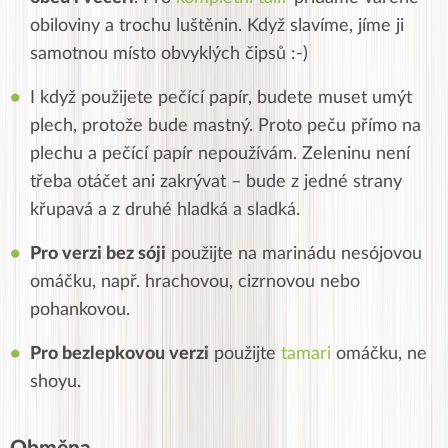
obiloviny a trochu luštěnin. Když slavíme, jíme ji
samotnou místo obvyklých čipsů :-)
I když použijete pečící papír, budete muset umýt
plech, protože bude mastný. Proto peču přímo na
plechu a pečící papír nepoužívám. Zeleninu není
třeba otáčet ani zakrývat – bude z jedné strany
křupavá a z druhé hladká a sladká.
Pro verzi bez sóji
použijte na marinádu nesójovou
omáčku, např. hrachovou, cizrnovou nebo
pohankovou.
Pro bezlepkovou verzi
použijte
tamari
omáčku, ne
shoyu.