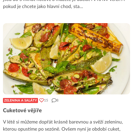
pokud je chcete jako hlavní chod, sta
...
15
8
ZELENINA A SALÁTY
Cuketové vějíře
V létě si můžeme dopřát krásně barevnou a svěží zeleninu,
kterou opustíme po sezóně. Ovšem nyní je období cuket,