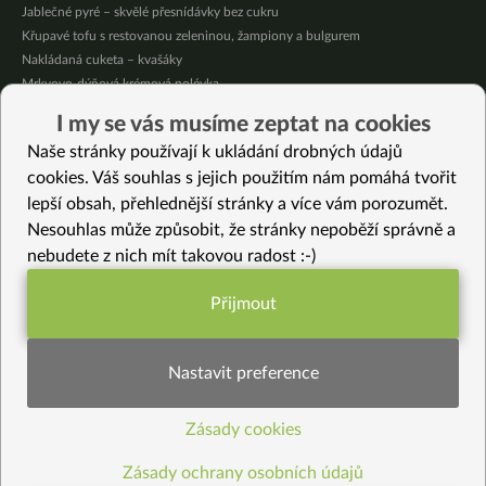
Jablečné pyré – skvělé přesnídávky bez cukru
Křupavé tofu s restovanou zeleninou, žampiony a bulgurem
Nakládaná cuketa – kvašáky
Mrkvovo-dýňová krémová polévka
Osvěžující kuskus
I my se vás musíme zeptat na cookies
Osvěžující čaj s citronovými bylinkami
Naše stránky používají k ukládání drobných údajů
Nepečený jablečný dort s rybízem
cookies. Váš souhlas s jejich použitím nám pomáhá tvořit
lepší obsah, přehlednější stránky a více vám porozumět.
Vybrané recepty
Nesouhlas může způsobit, že stránky nepoběží správně a
Hroznová marmeláda bez cukru
nebudete z nich mít takovou radost :-)
Sicilské arancini (bezlepkové)
Výtečné celozrnné palačinky
Přijmout
Vánoční salát jinak
Funkční nastavení potřebujeme (vždy
Kokosové zelí
aktivní)
Salát z daikonu, ředkviček a špenátu
Nastavit preference
Zeleninová snídaňová HIT polévka s shitake
Ovocné salámky
Zásady cookies
Statistiky pro lepší obsah
Pomazánka ze šalotky
Dip na zeleninu
Zásady ochrany osobních údajů