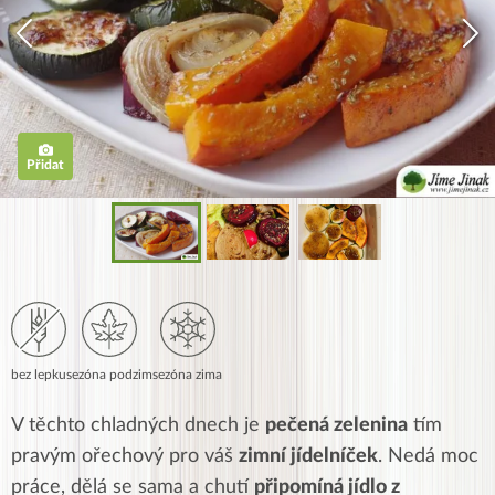
Přidat
bez lepku
sezóna podzim
sezóna zima
V těchto chladných dnech je
pečená zelenina
tím
pravým ořechový pro váš
zimní jídelníček
. Nedá moc
práce, dělá se sama a chutí
připomíná jídlo z