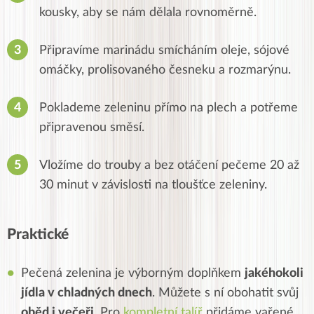
kousky, aby se nám dělala rovnoměrně.
Připravíme marinádu smícháním oleje, sójové
omáčky, prolisovaného česneku a rozmarýnu.
Poklademe zeleninu přímo na plech a potřeme
připravenou směsí.
Vložíme do trouby a bez otáčení pečeme 20 až
30 minut v závislosti na tloušťce zeleniny.
Praktické
Pečená zelenina je výborným doplňkem
jakéhokoli
jídla v chladných dnech
. Můžete s ní obohatit svůj
oběd i večeři
. Pro
kompletní talíř
přidáme vařené