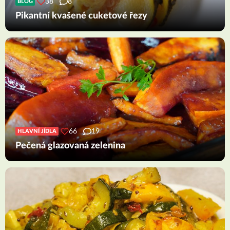
38
8
BLOG
Pikantní kvašené cuketové řezy
66
19
HLAVNÍ JÍDLA
Pečená glazovaná zelenina