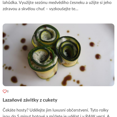
lahůdka. Využijte sezónu medvědího česneku a užijte si jeho
zdravou a skvělou chuť – vyzkoušejte te
...
8
Lazaňové závitky z cukety
Čekáte hosty? Udělejte jim luxusní občerstvení. Tyto rolky
jsou do 5 minut hotové a můžete je udělat i v RAW verzi. A