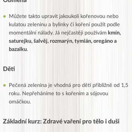
Obměna
Můžete takto upravit jakoukoli kořenovou nebo
kulatou zeleninu a bylinky či koření použít podle
momentální nálady. Já nejčastěji používám
kmín,
saturejku, šalvěj, rozmarýn, tymián, oregáno a
bazalku
.
Děti
Pečená zelenina je vhodná pro děti přibližně od 1,5
roku. Nepřeháníme to s kořením a sójovou
omáčkou.
Základní kurz: Zdravé vaření pro tělo i duši