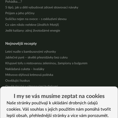
Pohádka….?
5 tipů, jak u dětí vybudovat zdravé stravovací návyky
Průjem a jeho příčiny
Sušička nejen na ovoce – s exkluzivní slevou
Co vám nikdo neřekne (Jindřich Motýl)
Jedlé kaštany: zdroj životodárné energie
Nejnovější recepty
Letní nudle s bambusovými výhonky
Jablečné pyré – skvělé přesnídávky bez cukru
Křupavé tofu s restovanou zeleninou, žampiony a bulgurem
Nakládaná cuketa – kvašáky
Mrkvovo-dýňová krémová polévka
Osvěžující kuskus
Osvěžující čaj s citronovými bylinkami
Nepečený jablečný dort s rybízem
I my se vás musíme zeptat na cookies
Čokoládové muffiny s mangovým krémem
Naše stránky používají k ukládání drobných údajů
Meruňky a jablka v citrónovém želé
cookies. Váš souhlas s jejich použitím nám pomáhá tvořit
lepší obsah, přehlednější stránky a více vám porozumět.
Vybrané recepty