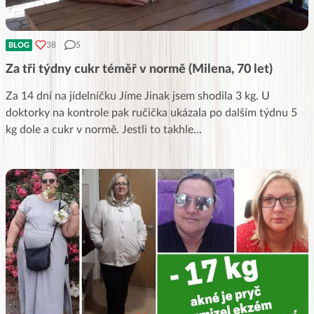
38
5
BLOG
Za tři týdny cukr téměř v normě (Milena, 70 let)
Za 14 dní na jídelníčku Jíme Jinak jsem shodila 3 kg. U
doktorky na kontrole pak ručička ukázala po dalším týdnu 5
kg dole a cukr v normě. Jestli to takhle
...