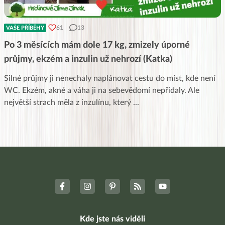
61
13
VAŠE PŘÍBĚHY
Po 3 měsících mám dole 17 kg, zmizely úporné
průjmy, ekzém a inzulin už nehrozí (Katka)
Silné průjmy ji nenechaly naplánovat cestu do míst, kde není
WC. Ekzém, akné a váha ji na sebevědomí nepřidaly. Ale
největší strach měla z inzulínu, který
...
Kde jste nás viděli