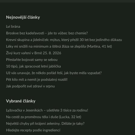
Nejnovější články
Lví brána
Broskve bez kadeřavosti – jde to vůbec bez chemie?
Krevní skupina a jídelníček: mýtus, který přežil 30 let bez jediného důkazu
Léky mi snížili na minimum a štítná žláza se zlepšila (Martina, 41 let)
Živý kurz vaření v Brně 25. 8. 2026
Přestaňte bojovat samy se sebou
10 tipů, jak zpracovat letní jablíčka
Už vás unavuje, že někdo pořád řeší, jak byste měla vypadat?
Pět kilo mít a nemít je podstatný rozdíl!
Jak podpořit své zdraví v srpnu
Vybrané články
Lyžovačka v Jeseníkách – ušetřete 3 tisíce za rodinu!
Na cestě za proměnou těla i duše (Lucka, 32 let)
Největší chyby při krájení zeleniny. Děláte je taky?
Hledejte recepty podle ingrediencí