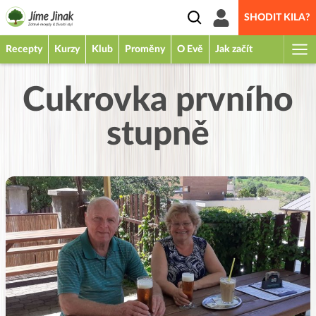
SHODIT KILA?
Recepty
Kurzy
Klub
Proměny
O Evě
Jak začít
Cukrovka prvního
stupně